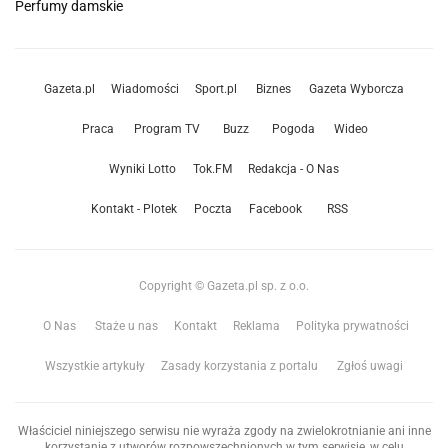
Perfumy damskie
Gazeta.pl
Wiadomości
Sport.pl
Biznes
Gazeta Wyborcza
Praca
Program TV
Buzz
Pogoda
Wideo
Wyniki Lotto
Tok.FM
Redakcja - O Nas
Kontakt - Plotek
Poczta
Facebook
RSS
Copyright © Gazeta.pl sp. z o.o.
O Nas
Staże u nas
Kontakt
Reklama
Polityka prywatności
Wszystkie artykuły
Zasady korzystania z portalu
Zgłoś uwagi
Właściciel niniejszego serwisu nie wyraża zgody na zwielokrotnianie ani inne
korzystanie z utworów rozpowszechnionych w tym serwisie, w celu