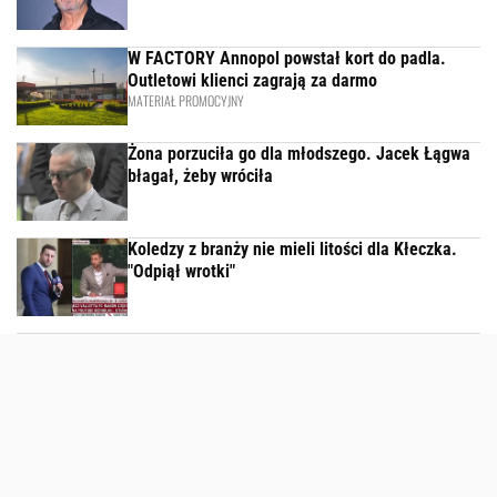
W FACTORY Annopol powstał kort do padla.
Outletowi klienci zagrają za darmo
MATERIAŁ PROMOCYJNY
Żona porzuciła go dla młodszego. Jacek Łągwa
błagał, żeby wróciła
Koledzy z branży nie mieli litości dla Kłeczka.
"Odpiął wrotki"