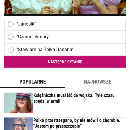
"Janosik"
"Czarne chmury"
"Stawiam na Tolka Banana"
NASTĘPNE PYTANIE
POPULARNE
NAJNOWSZE
Księżniczka musi iść do wojska. Tyle czasu
spędzi w armii
Polka przestrzegano, by nie mówił o chorobie.
"Jestem po przeszczepie"