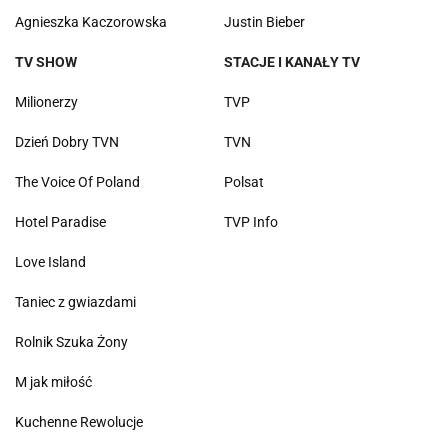
Agnieszka Kaczorowska
Justin Bieber
TV SHOW
STACJE I KANAŁY TV
Milionerzy
TVP
Dzień Dobry TVN
TVN
The Voice Of Poland
Polsat
Hotel Paradise
TVP Info
Love Island
Taniec z gwiazdami
Rolnik Szuka Żony
M jak miłość
Kuchenne Rewolucje