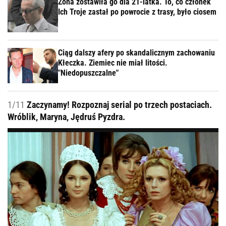
Żona zostawiła go dla 21-latka. To, co członek
Ich Troje zastał po powrocie z trasy, było ciosem
Ciąg dalszy afery po skandalicznym zachowaniu
Kłeczka. Ziemiec nie miał litości.
"Niedopuszczalne"
1/11
Zaczynamy! Rozpoznaj serial po trzech postaciach.
Wróblik, Maryna, Jędruś Pyzdra.