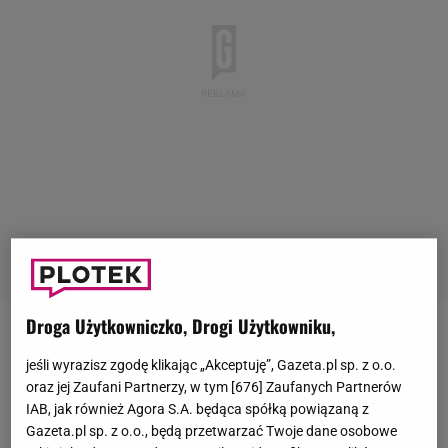
Droga Użytkowniczko, Drogi Użytkowniku,
Magdalena Zawadzka, którą możemy kojarzyć z
jeśli wyrazisz zgodę klikając „Akceptuję”, Gazeta.pl sp. z o.o.
serialu
"39 i pół"
, jest szczęśliwa jak nigdy. Jej syn
oraz jej Zaufani Partnerzy, w tym [
676
] Zaufanych Partnerów
Jan się żeni. Ojcem Jana jest nieżyjący aktor
IAB, jak również Agora S.A. będąca spółką powiązaną z
Gustaw Holoubek.
Gazeta.pl sp. z o.o., będą przetwarzać Twoje dane osobowe