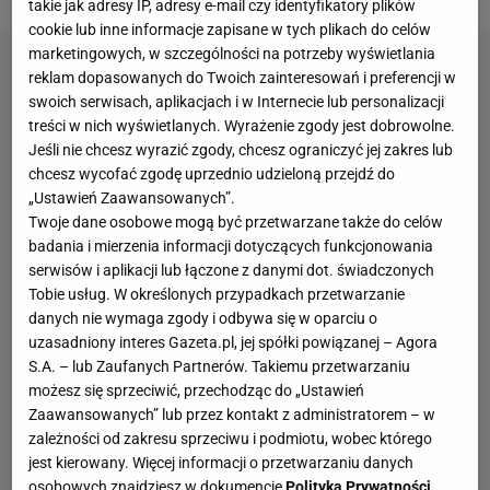
takie jak adresy IP, adresy e-mail czy identyfikatory plików
cookie lub inne informacje zapisane w tych plikach do celów
marketingowych, w szczególności na potrzeby wyświetlania
reklam dopasowanych do Twoich zainteresowań i preferencji w
swoich serwisach, aplikacjach i w Internecie lub personalizacji
treści w nich wyświetlanych. Wyrażenie zgody jest dobrowolne.
Jeśli nie chcesz wyrazić zgody, chcesz ograniczyć jej zakres lub
chcesz wycofać zgodę uprzednio udzieloną przejdź do
„Ustawień Zaawansowanych”.
Twoje dane osobowe mogą być przetwarzane także do celów
badania i mierzenia informacji dotyczących funkcjonowania
serwisów i aplikacji lub łączone z danymi dot. świadczonych
Tobie usług. W określonych przypadkach przetwarzanie
danych nie wymaga zgody i odbywa się w oparciu o
uzasadniony interes Gazeta.pl, jej spółki powiązanej – Agora
S.A. – lub Zaufanych Partnerów. Takiemu przetwarzaniu
możesz się sprzeciwić, przechodząc do „Ustawień
Zaawansowanych” lub przez kontakt z administratorem – w
zależności od zakresu sprzeciwu i podmiotu, wobec którego
jest kierowany. Więcej informacji o przetwarzaniu danych
osobowych znajdziesz w dokumencie
Polityka Prywatności