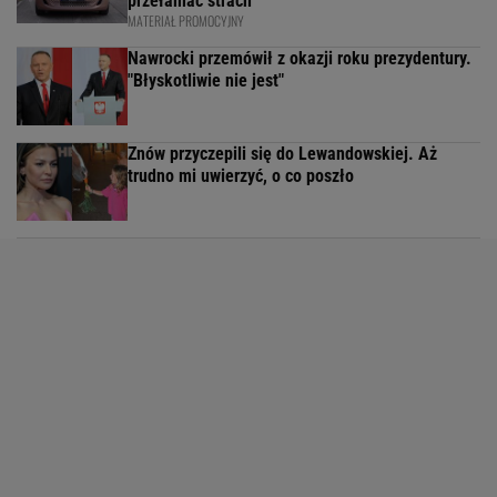
przełamać strach
MATERIAŁ PROMOCYJNY
Nawrocki przemówił z okazji roku prezydentury.
"Błyskotliwie nie jest"
Znów przyczepili się do Lewandowskiej. Aż
trudno mi uwierzyć, o co poszło