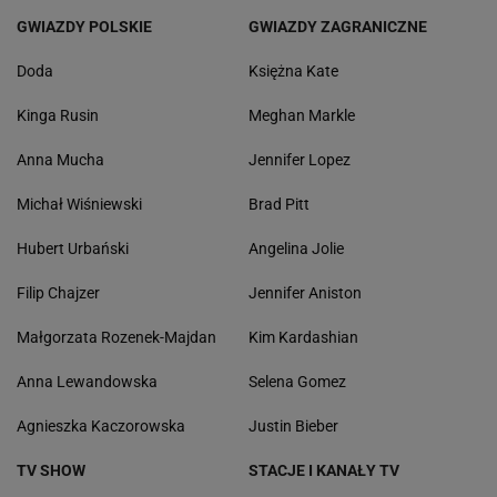
GWIAZDY POLSKIE
GWIAZDY ZAGRANICZNE
Doda
Księżna Kate
Kinga Rusin
Meghan Markle
Anna Mucha
Jennifer Lopez
Michał Wiśniewski
Brad Pitt
Hubert Urbański
Angelina Jolie
Filip Chajzer
Jennifer Aniston
Małgorzata Rozenek-Majdan
Kim Kardashian
Anna Lewandowska
Selena Gomez
Agnieszka Kaczorowska
Justin Bieber
TV SHOW
STACJE I KANAŁY TV