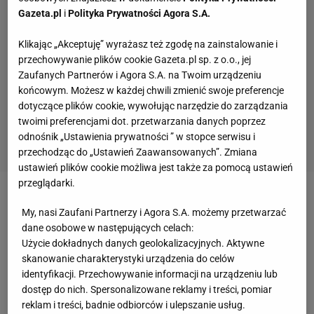
Gazeta.pl
i
Polityka Prywatności Agora S.A.
Klikając „Akceptuję” wyrażasz też zgodę na zainstalowanie i
przechowywanie plików cookie Gazeta.pl sp. z o.o., jej
Zaufanych Partnerów i Agora S.A. na Twoim urządzeniu
końcowym. Możesz w każdej chwili zmienić swoje preferencje
dotyczące plików cookie, wywołując narzędzie do zarządzania
twoimi preferencjami dot. przetwarzania danych poprzez
odnośnik „Ustawienia prywatności ” w stopce serwisu i
przechodząc do „Ustawień Zaawansowanych”. Zmiana
ustawień plików cookie możliwa jest także za pomocą ustawień
przeglądarki.
To już wkrótce. Troszkę to przeżywam, ale
My, nasi Zaufani Partnerzy i Agora S.A. możemy przetwarzać
mam nadzieję, że wszystko odbędzie się
dane osobowe w następujących celach:
jednak zgodnie z planem - mówi "Świat i
Użycie dokładnych danych geolokalizacyjnych. Aktywne
Ludzie" Magdalena Zawadzka.
skanowanie charakterystyki urządzenia do celów
identyfikacji. Przechowywanie informacji na urządzeniu lub
dostęp do nich. Spersonalizowane reklamy i treści, pomiar
Wybranką Jana jest Magda. Połączyła ich miłość do
reklam i treści, badnie odbiorców i ulepszanie usług.