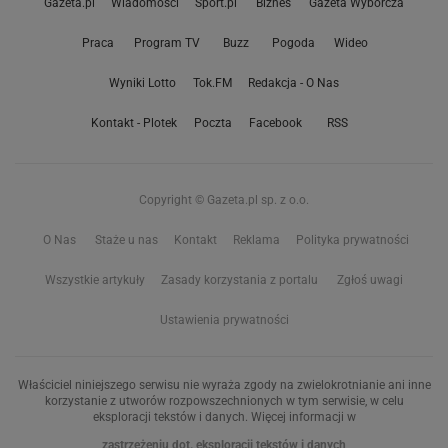
Gazeta.pl
Wiadomości
Sport.pl
Biznes
Gazeta Wyborcza
Praca
Program TV
Buzz
Pogoda
Wideo
Wyniki Lotto
Tok.FM
Redakcja - O Nas
Kontakt - Plotek
Poczta
Facebook
RSS
Copyright © Gazeta.pl sp. z o.o.
O Nas
Staże u nas
Kontakt
Reklama
Polityka prywatności
Wszystkie artykuły
Zasady korzystania z portalu
Zgłoś uwagi
Ustawienia prywatności
Właściciel niniejszego serwisu nie wyraża zgody na zwielokrotnianie ani inne
korzystanie z utworów rozpowszechnionych w tym serwisie, w celu
eksploracji tekstów i danych. Więcej informacji w
zastrzeżeniu dot. eksploracji tekstów i danych