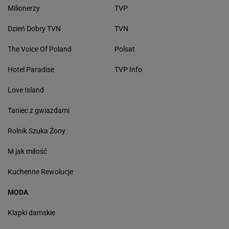
Milionerzy
TVP
Dzień Dobry TVN
TVN
The Voice Of Poland
Polsat
Hotel Paradise
TVP Info
Love Island
Taniec z gwiazdami
Rolnik Szuka Żony
M jak miłość
Kuchenne Rewolucje
MODA
Klapki damskie