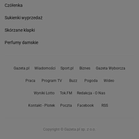
Czółenka
Sukienki wyprzedaż
Skórzane klapki
Perfumy damskie
Gazeta.pl
Wiadomości
Sport.pl
Biznes
Gazeta Wyborcza
Praca
Program TV
Buzz
Pogoda
Wideo
Wyniki Lotto
Tok.FM
Redakcja - O Nas
Kontakt - Plotek
Poczta
Facebook
RSS
Copyright © Gazeta.pl sp. z o.o.