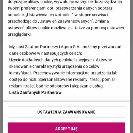
dotyczące plików cookie, wywołując narzędzie do zarządzania
twoimi preferencjami dot. przetwarzania danych poprzez
odnośnik „Ustawienia prywatności ” w stopce serwisu i
przechodząc do „Ustawień Zaawansowanych”. Zmiana
ustawień plików cookie możliwa jest także za pomocą ustawień
przeglądarki.
My, nasi Zaufani Partnerzy i Agora S.A. możemy przetwarzać
dane osobowe w następujących celach:
Zobacz wideo
Pela potrzebował terapii po rozstaniu.
Użycie dokładnych danych geolokalizacyjnych. Aktywne
"Miałem stany lękowe, nie mogłem spać"
skanowanie charakterystyki urządzenia do celów
identyfikacji. Przechowywanie informacji na urządzeniu lub
dostęp do nich. Spersonalizowane reklamy i treści, pomiar
Maciej Pela zdecydował się na nowe tatuaże. "To są
reklam i treści, badnie odbiorców i ulepszanie usług.
tatuaże, o których zawsze marzyłem"
Lista Zaufanych Partnerów
Na skórze Maciej Peli znalazły się kolorowe rysunki
USTAWIENIA ZAAWANSOWANE
przypominające
dziecięce
prace plastyczne.
Na
jednym z nich widać postacie podpisane imieniem
AKCEPTUJĘ
"Gabi", na drugim kolejną rodzinną scenkę