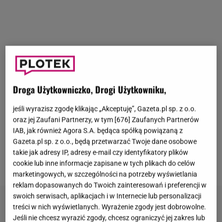
Droga Użytkowniczko, Drogi Użytkowniku,
Maciej Pela
pokazał fanom efekt najnowszej wizyty
w studiu tatuażu. Na instagramowej relacji
jeśli wyrazisz zgodę klikając „Akceptuję”, Gazeta.pl sp. z o.o.
oraz jej Zaufani Partnerzy, w tym [
676
] Zaufanych Partnerów
opublikował nagranie prezentujące świeże
tatuaże
,
IAB, jak również Agora S.A. będąca spółką powiązaną z
które pojawiły się na jego ramieniu. Nie są to jednak
Gazeta.pl sp. z o.o., będą przetwarzać Twoje dane osobowe
typowe wzory.
Tancerz
postawił na bardzo osobisty
takie jak adresy IP, adresy e-mail czy identyfikatory plików
motyw, który od razu zwrócił uwagę obserwatorów.
cookie lub inne informacje zapisane w tych plikach do celów
marketingowych, w szczególności na potrzeby wyświetlania
reklam dopasowanych do Twoich zainteresowań i preferencji w
swoich serwisach, aplikacjach i w Internecie lub personalizacji
treści w nich wyświetlanych. Wyrażenie zgody jest dobrowolne.
Jeśli nie chcesz wyrazić zgody, chcesz ograniczyć jej zakres lub