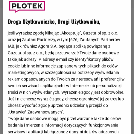
Droga Użytkowniczko, Drogi Użytkowniku,
Więcej artykułów ze świata show-biznesu znajdziesz
na Gazeta.pl.
jeśli wyrazisz zgodę klikając „Akceptuję”, Gazeta.pl sp. z o.o.
oraz jej Zaufani Partnerzy, w tym [
676
] Zaufanych Partnerów
IAB, jak również Agora S.A. będąca spółką powiązaną z
Gazeta.pl sp. z o.o., będą przetwarzać Twoje dane osobowe
takie jak adresy IP, adresy e-mail czy identyfikatory plików
cookie lub inne informacje zapisane w tych plikach do celów
marketingowych, w szczególności na potrzeby wyświetlania
reklam dopasowanych do Twoich zainteresowań i preferencji w
swoich serwisach, aplikacjach i w Internecie lub personalizacji
treści w nich wyświetlanych. Wyrażenie zgody jest dobrowolne.
Jeśli nie chcesz wyrazić zgody, chcesz ograniczyć jej zakres lub
chcesz wycofać zgodę uprzednio udzieloną przejdź do
„Ustawień Zaawansowanych”.
Twoje dane osobowe mogą być przetwarzane także do celów
badania i mierzenia informacji dotyczących funkcjonowania
serwisów i aplikacji lub łączone z danymi dot. świadczonych