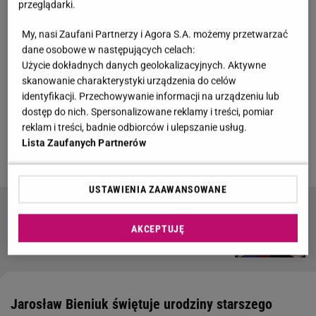
przeglądarki.
show-biznesu. Najbardziej znana jest Oliwia Bieniuk,
która zamierza iść w ślady mamy, a ostatnio wzięła
My, nasi Zaufani Partnerzy i Agora S.A. możemy przetwarzać
dane osobowe w następujących celach:
udział w programie "
Taniec z Gwiazdami
". Para
Użycie dokładnych danych geolokalizacyjnych. Aktywne
doczekała się także dwóch synów: Jasia, który w
skanowanie charakterystyki urządzenia do celów
tym roku skończy dziewięć lat i Szymona.
identyfikacji. Przechowywanie informacji na urządzeniu lub
dostęp do nich. Spersonalizowane reklamy i treści, pomiar
reklam i treści, badnie odbiorców i ulepszanie usług.
Zobacz wideo
Oliwia Bieniuk załamana, że nie
Lista Zaufanych Partnerów
odpadła z "TzG"! „Jestem zła"
USTAWIENIA ZAAWANSOWANE
Gwiazdy, które spektakularnie schudły. Jak im
się to udało?
AKCEPTUJĘ
Jarosław Bieniuk świętuje urodziny starszego