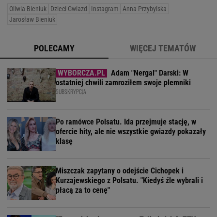
Oliwia Bieniuk
Dzieci Gwiazd
Instagram
Anna Przybylska
Jarosław Bieniuk
POLECAMY
WIĘCEJ TEMATÓW
Adam "Nergal" Darski: W
ostatniej chwili zamroziłem swoje plemniki
SUBSKRYPCJA
Po ramówce Polsatu. Ida przejmuje stację, w
ofercie hity, ale nie wszystkie gwiazdy pokazały
klasę
Miszczak zapytany o odejście Cichopek i
Kurzajewskiego z Polsatu. "Kiedyś źle wybrali i
płacą za to cenę"