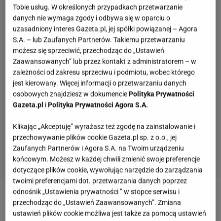
Tobie usług. W określonych przypadkach przetwarzanie
danych nie wymaga zgody i odbywa się w oparciu o
uzasadniony interes Gazeta.pl, jej spółki powiązanej – Agora
S.A. – lub Zaufanych Partnerów. Takiemu przetwarzaniu
możesz się sprzeciwić, przechodząc do „Ustawień
Zaawansowanych” lub przez kontakt z administratorem – w
zależności od zakresu sprzeciwu i podmiotu, wobec którego
jest kierowany. Więcej informacji o przetwarzaniu danych
osobowych znajdziesz w dokumencie
Polityka Prywatności
Gazeta.pl
i
Polityka Prywatności Agora S.A.
Klikając „Akceptuję” wyrażasz też zgodę na zainstalowanie i
przechowywanie plików cookie Gazeta.pl sp. z o.o., jej
Zaufanych Partnerów i Agora S.A. na Twoim urządzeniu
końcowym. Możesz w każdej chwili zmienić swoje preferencje
dotyczące plików cookie, wywołując narzędzie do zarządzania
twoimi preferencjami dot. przetwarzania danych poprzez
odnośnik „Ustawienia prywatności ” w stopce serwisu i
Dzieci
Anny Przybylskiej
i
Jarosława Bieniuka
od
przechodząc do „Ustawień Zaawansowanych”. Zmiana
ustawień plików cookie możliwa jest także za pomocą ustawień
dawna budzą duże zainteresowanie w świecie