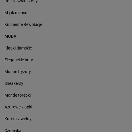
Rolnik Szuka Żony
M jak miłość
Kuchenne Rewolucje
MODA
Klapki damskie
Eleganckie buty
Modne fryzury
Sneakersy
Monde torebki
Ażurowe klapki
Kurtka z wełny
Czółenka