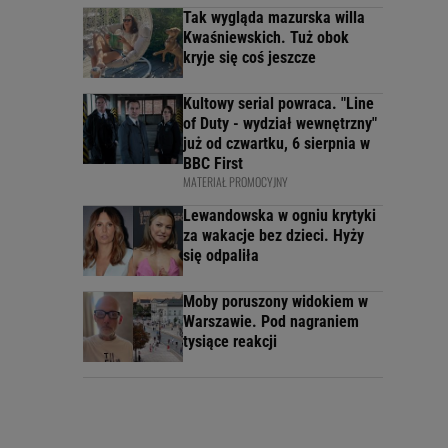
Tak wygląda mazurska willa
Kwaśniewskich. Tuż obok
kryje się coś jeszcze
Kultowy serial powraca. "Line
of Duty - wydział wewnętrzny"
już od czwartku, 6 sierpnia w
BBC First
MATERIAŁ PROMOCYJNY
Lewandowska w ogniu krytyki
za wakacje bez dzieci. Hyży
się odpaliła
Moby poruszony widokiem w
Warszawie. Pod nagraniem
tysiące reakcji