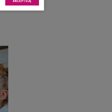
AKCEPTUJĘ
l sp. z o.o., jej
ić swoje preferencje
arzania danych poprzez
ych”. Zmiana ustawień
ach:
 celów identyfikacji.
omiar reklam i treści,