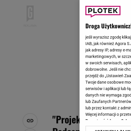
Droga Użytkownicz
jeśli wyrazisz zgodę klika
IAB, jak również Agora S
jak adresy IP, adresy e-m
marketingowych, w szcze
w swoich serwisach, aplik
dobrowolne. Jeśli nie ch
przejdź do „Ustawień Z
Twoje dane osobowe mogą
serwisów i aplikacji lub
danych nie wymaga zgody 
lub Zaufanych Partnerów
lub przez kontakt z admi
Więcej informacji o prz
"Projekt Lady". Ucze
Prywatności Agora S.A.