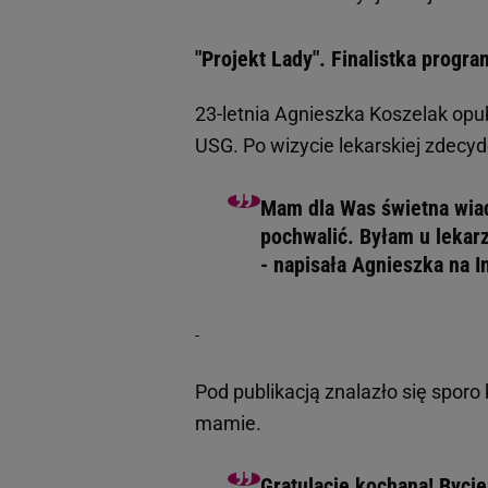
"Projekt Lady". Finalistka progr
23-letnia Agnieszka Koszelak opu
USG. Po wizycie lekarskiej zdecy
Mam dla Was świetna wia
pochwalić. Byłam u lekar
- napisała Agnieszka na 
Pod publikacją znalazło się sporo 
mamie.
Gratulacje kochana! Bycie