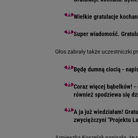
Wielkie gratulacje kocha
Super wiadomość. Gratula
Głos zabrały także uczestniczki p
Będę dumną ciocią - napis
Coraz więcej bąbelków! - 
również spodziewa się dz
A ja już wiedziałam! Grat
zwyciężczyni "Projektu La
Agnieszka Koszelak napisała, że 