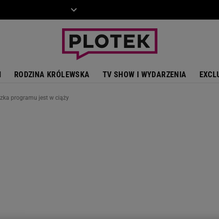
ZIECKO
MOTO
I
RODZINA KRÓLEWSKA
TV SHOW I WYDARZENIA
EXCL
czka programu jest w ciąży