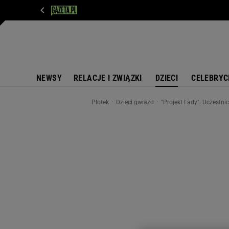
WIADOMOŚCI
NEXT
SPORT
PLOTEK
D
NEWSY
RELACJE I ZWIĄZKI
DZIECI
CELEBRYC
Plotek
Dzieci gwiazd
"Projekt Lady". Uczestni