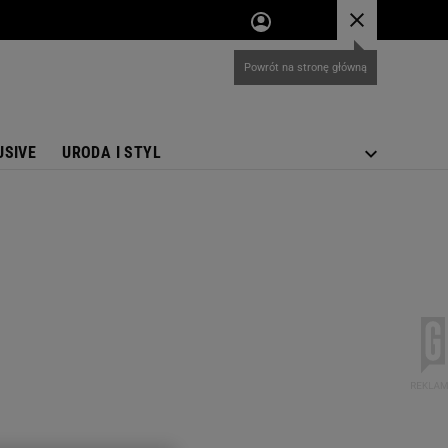
USIVE
URODA I STYL