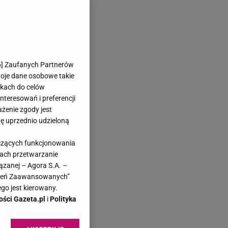
6
] Zaufanych Partnerów
woje dane osobowe takie
likach do celów
teresowań i preferencji
ażenie zgody jest
dę uprzednio udzieloną
yczących funkcjonowania
kach przetwarzanie
ązanej – Agora S.A. –
awień Zaawansowanych”
go jest kierowany.
ości Gazeta.pl
i
Polityka