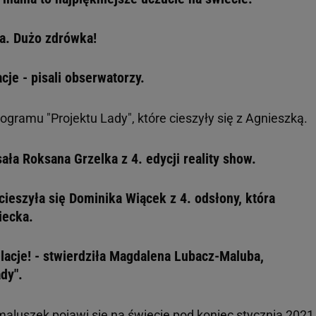
na. Dużo zdrówka!
cje - pisali obserwatorzy.
rogramu "Projektu Lady", które cieszyły się z Agnieszką.
ała Roksana Grzelka z 4. edycji reality show.
cieszyła się Dominika Wiącek z 4. odsłony, która
iecka.
ulacje! - stwierdziła Magdalena Lubacz-Maluba,
dy".
maluszek pojawi się na świecie pod koniec stycznia 2021