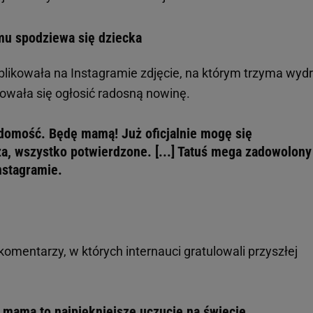
amu spodziewa się dziecka
blikowała na Instagramie zdjęcie, na którym trzyma wydr
dowała się ogłosić radosną nowinę.
domość. Będę mamą! Już oficjalnie mogę się
za, wszystko potwierdzone. [...] Tatuś mega zadowolony
Instagramie.
komentarzy, w których internauci gratulowali przyszłej
 mama to najpiękniejsze uczucie na świecie.