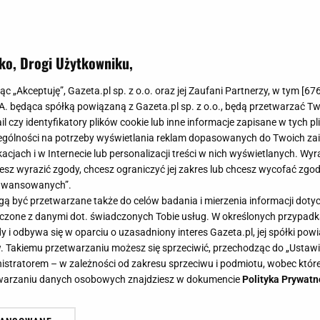
ko, Drogi Użytkowniku,
jąc „Akceptuję”, Gazeta.pl sp. z o.o. oraz jej Zaufani Partnerzy, w tym [
67
.A. będąca spółką powiązaną z Gazeta.pl sp. z o.o., będą przetwarzać T
ail czy identyfikatory plików cookie lub inne informacje zapisane w tych p
gólności na potrzeby wyświetlania reklam dopasowanych do Twoich zain
acjach i w Internecie lub personalizacji treści w nich wyświetlanych. Wyr
cesz wyrazić zgody, chcesz ograniczyć jej zakres lub chcesz wycofać zgo
aawansowanych”.
 być przetwarzane także do celów badania i mierzenia informacji dot
 łączone z danymi dot. świadczonych Tobie usług. W określonych przypad
i odbywa się w oparciu o uzasadniony interes Gazeta.pl, jej spółki powi
. Takiemu przetwarzaniu możesz się sprzeciwić, przechodząc do „Ust
nistratorem – w zależności od zakresu sprzeciwu i podmiotu, wobec które
etwarzaniu danych osobowych znajdziesz w dokumencie
Polityka Prywatn
stniczka programu jest w ciąży.