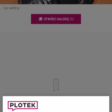
Fot. KAPIF.pl
OTWÓRZ GALERIĘ
(5)