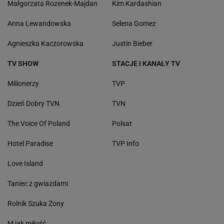
Małgorzata Rozenek-Majdan
Kim Kardashian
Anna Lewandowska
Selena Gomez
Agnieszka Kaczorowska
Justin Bieber
TV SHOW
STACJE I KANAŁY TV
Milionerzy
TVP
Dzień Dobry TVN
TVN
The Voice Of Poland
Polsat
Hotel Paradise
TVP Info
Love Island
Taniec z gwiazdami
Rolnik Szuka Żony
M jak miłość