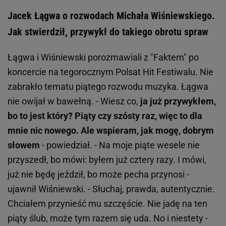
Jacek Łągwa o rozwodach Michała Wiśniewskiego.
Jak stwierdził, przywykł do takiego obrotu spraw
Łągwa i Wiśniewski porozmawiali z "Faktem" po
koncercie na tegorocznym Polsat Hit Festiwalu. Nie
zabrakło tematu piątego rozwodu muzyka. Łągwa
nie owijał w bawełną. - Wiesz co,
ja już przywykłem,
bo to jest który? Piąty czy szósty raz, więc to dla
mnie nic nowego. Ale wspieram, jak mogę, dobrym
słowem
- powiedział. - Na moje piąte wesele nie
przyszedł, bo mówi: byłem już cztery razy. I mówi,
już nie będę jeździł, bo może pecha przynosi -
ujawnił Wiśniewski. - Słuchaj, prawda, autentycznie.
Chciałem przynieść mu szczęście. Nie jadę na ten
piąty ślub, może tym razem się uda. No i niestety -