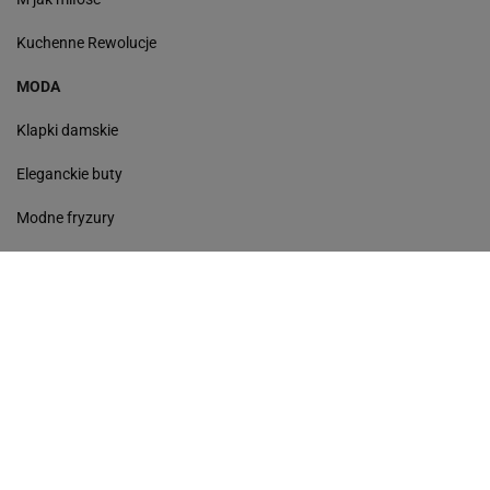
Kuchenne Rewolucje
MODA
Klapki damskie
Eleganckie buty
Modne fryzury
Sneakersy
Monde torebki
Ażurowe klapki
Kurtka z wełny
Czółenka
Sukienki wyprzedaż