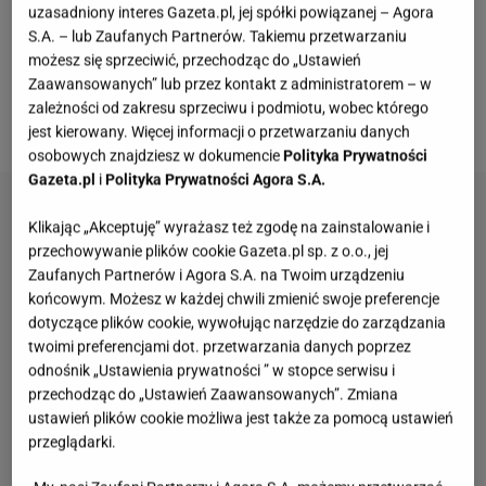
uzasadniony interes Gazeta.pl, jej spółki powiązanej – Agora
ustają. Tym razem wielu łączy go z nową wokalistką
S.A. – lub Zaufanych Partnerów. Takiemu przetwarzaniu
Ich Troje, Martyną Majchrzak. Muzyk stanowczo
możesz się sprzeciwić, przechodząc do „Ustawień
Zaawansowanych” lub przez kontakt z administratorem – w
zareagował na te doniesienia. Mówi, jak jest w
zależności od zakresu sprzeciwu i podmiotu, wobec którego
rzeczywistości.
jest kierowany. Więcej informacji o przetwarzaniu danych
osobowych znajdziesz w dokumencie
Polityka Prywatności
Gazeta.pl
i
Polityka Prywatności Agora S.A.
Klikając „Akceptuję” wyrażasz też zgodę na zainstalowanie i
przechowywanie plików cookie Gazeta.pl sp. z o.o., jej
Zaufanych Partnerów i Agora S.A. na Twoim urządzeniu
końcowym. Możesz w każdej chwili zmienić swoje preferencje
dotyczące plików cookie, wywołując narzędzie do zarządzania
twoimi preferencjami dot. przetwarzania danych poprzez
odnośnik „Ustawienia prywatności ” w stopce serwisu i
przechodząc do „Ustawień Zaawansowanych”. Zmiana
ustawień plików cookie możliwa jest także za pomocą ustawień
przeglądarki.