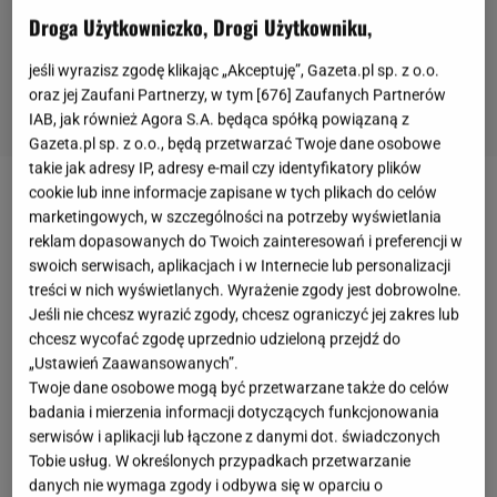
Droga Użytkowniczko, Drogi Użytkowniku,
jeśli wyrazisz zgodę klikając „Akceptuję”, Gazeta.pl sp. z o.o.
oraz jej Zaufani Partnerzy, w tym [
676
] Zaufanych Partnerów
IAB, jak również Agora S.A. będąca spółką powiązaną z
Gazeta.pl sp. z o.o., będą przetwarzać Twoje dane osobowe
takie jak adresy IP, adresy e-mail czy identyfikatory plików
cookie lub inne informacje zapisane w tych plikach do celów
Nie da się ukryć, że małżeństwa
Michała
marketingowych, w szczególności na potrzeby wyświetlania
Wiśniewskiego
wzbudzają powszechne
reklam dopasowanych do Twoich zainteresowań i preferencji w
swoich serwisach, aplikacjach i w Internecie lub personalizacji
zainteresowanie. Pierwszą żoną muzyka była
treści w nich wyświetlanych. Wyrażenie zgody jest dobrowolne.
Magda Femme
. Później ożenił się z
Mandaryną
, a
Jeśli nie chcesz wyrazić zgody, chcesz ograniczyć jej zakres lub
następnie
Anną Świątczak
. Następnie poślubił
chcesz wycofać zgodę uprzednio udzieloną przejdź do
„Ustawień Zaawansowanych”.
Dominikę Tajner
, a ostatnią z jego wybranek była
Twoje dane osobowe mogą być przetwarzane także do celów
Pola Wiśniewska
. Piosenkarz niedawno
badania i mierzenia informacji dotyczących funkcjonowania
poinformował o rozstaniu z piątą żoną, a już
serwisów i aplikacji lub łączone z danymi dot. świadczonych
Tobie usług. W określonych przypadkach przetwarzanie
niedługo dojdzie do pierwszej rozprawy rozwodowej.
danych nie wymaga zgody i odbywa się w oparciu o
Spekulacje na temat związków Wiśniewskiego nie