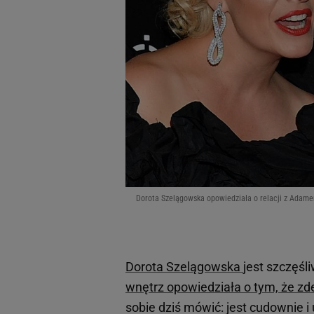
Dorota Szelągowska opowiedziała o relacji z Adamem
Dorota Szelągowska
jest szczęśl
wnętrz opowiedziała o tym, że z
sobie dziś mówić: jest cudownie 