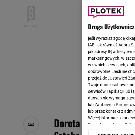
Droga Użytkownicz
jeśli wyrazisz zgodę klika
IAB, jak również Agora S
jak adresy IP, adresy e-m
marketingowych, w szcze
w swoich serwisach, aplik
dobrowolne. Jeśli nie ch
przejdź do „Ustawień Z
Twoje dane osobowe mogą
serwisów i aplikacji lub
danych nie wymaga zgody 
lub Zaufanych Partnerów
lub przez kontakt z admi
Więcej informacji o prz
Dorota Szelągowska
Prywatności Agora S.A.