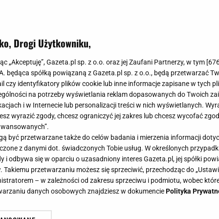
ko, Drogi Użytkowniku,
jąc „Akceptuję”, Gazeta.pl sp. z o.o. oraz jej Zaufani Partnerzy, w tym [
67
.A. będąca spółką powiązaną z Gazeta.pl sp. z o.o., będą przetwarzać T
ail czy identyfikatory plików cookie lub inne informacje zapisane w tych p
gólności na potrzeby wyświetlania reklam dopasowanych do Twoich zain
acjach i w Internecie lub personalizacji treści w nich wyświetlanych. Wyr
cesz wyrazić zgody, chcesz ograniczyć jej zakres lub chcesz wycofać zgo
aawansowanych”.
 być przetwarzane także do celów badania i mierzenia informacji dot
 łączone z danymi dot. świadczonych Tobie usług. W określonych przypad
i odbywa się w oparciu o uzasadniony interes Gazeta.pl, jej spółki powi
. Takiemu przetwarzaniu możesz się sprzeciwić, przechodząc do „Ust
nistratorem – w zależności od zakresu sprzeciwu i podmiotu, wobec które
etwarzaniu danych osobowych znajdziesz w dokumencie
Polityka Prywatn
 bardzo przeżyła rozwód z Adamem