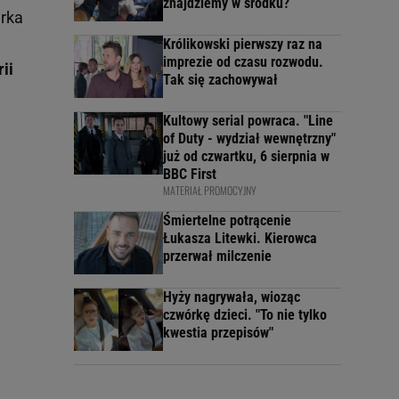
znajdziemy w środku?
erka
Królikowski pierwszy raz na
imprezie od czasu rozwodu.
ii
Tak się zachowywał
Kultowy serial powraca. "Line
of Duty - wydział wewnętrzny"
już od czwartku, 6 sierpnia w
BBC First
MATERIAŁ PROMOCYJNY
Śmiertelne potrącenie
Łukasza Litewki. Kierowca
przerwał milczenie
Hyży nagrywała, wioząc
czwórkę dzieci. "To nie tylko
kwestia przepisów"