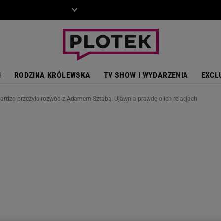
ZIECKO
MOTO
I
RODZINA KRÓLEWSKA
TV SHOW I WYDARZENIA
EXCL
ardzo przeżyła rozwód z Adamem Sztabą. Ujawnia prawdę o ich relacjach