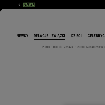
WIADOMOŚCI
NEXT
SPORT
PLOTEK
D
NEWSY
RELACJE I ZWIĄZKI
DZIECI
CELEBRYC
Plotek
Relacje i związki
Dorota Szelągowska b