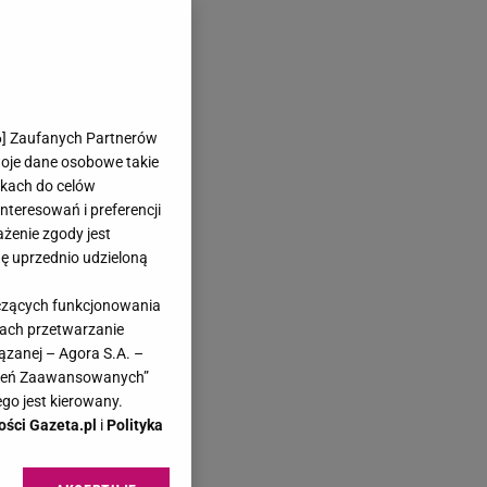
6
] Zaufanych Partnerów
woje dane osobowe takie
likach do celów
teresowań i preferencji
ażenie zgody jest
dę uprzednio udzieloną
yczących funkcjonowania
kach przetwarzanie
ązanej – Agora S.A. –
awień Zaawansowanych”
go jest kierowany.
ości Gazeta.pl
i
Polityka