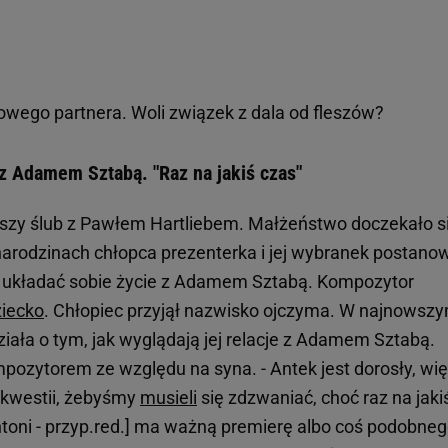
ego partnera. Woli związek z dala od fleszów?
z Adamem Sztabą. "Raz na jakiś czas"
szy ślub z Pawłem Hartliebem. Małżeństwo doczekało s
arodzinach chłopca prezenterka i jej wybranek postanowi
a układać sobie życie z Adamem Sztabą. Kompozytor
ziecko
. Chłopiec przyjął nazwisko ojczyma. W najnowsz
ła o tym, jak wyglądają jej relacje z Adamem Sztabą.
mpozytorem ze względu na syna. - Antek jest dorosły, wi
ś kwestii, żebyśmy
musieli
się zdzwaniać, choć raz na jaki
ntoni - przyp.red.] ma ważną premierę albo coś podobneg