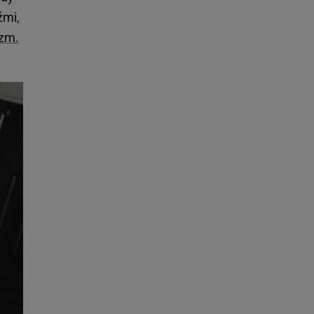
źmi,
yzm.