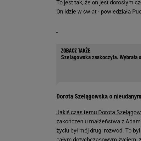
To jest tak, że on jest dorosłym 
On idzie w świat - powiedziała
Pud
Szelągowska zaskoczyła. Wybrała si
Dorota Szelągowska o nieudany
Jakiś czas temu Dorota Szelągows
zakończeniu małżeństwa z Adam
życiu był mój drugi rozwód. To by
całym dotychczasowym życiem, z pr