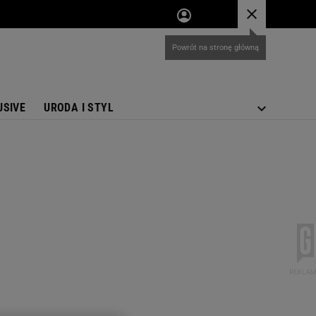
USIVE
URODA I STYL