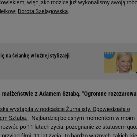
człowiekiem, więc jako rodzice już wykonaliśmy swoją robo
elkowi
Dorota Szelągowska
.
ę na ściankę w luźnej stylizacji
m małżeństwie z Adamem Sztabą. "Ogromne rozczarowa
ka wystąpiła w podcaście Żurnalisty. Opowiedziała o
em Sztabą.
- Najbardziej bolesnym momentem w moim
ł rozwód po 11 latach życia, pożegnanie ze statusem quo,
zyjaciółmi. 11 lat życia i to bardzo ważnych, takich, ki