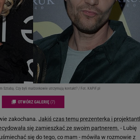
 Sztabą. Czy byli małżonkowie utrzymują kontakt? / Fot. KAPiF.pl
OTWÓRZ GALERIĘ
(7)
iwie zakochana.
Jakiś czas temu prezenterka i projektant
decydowała się zamieszkać ze swoim partnerem
.
- Lubię
i uśmiechać się do tego, co mam - mówiła w rozmowie z