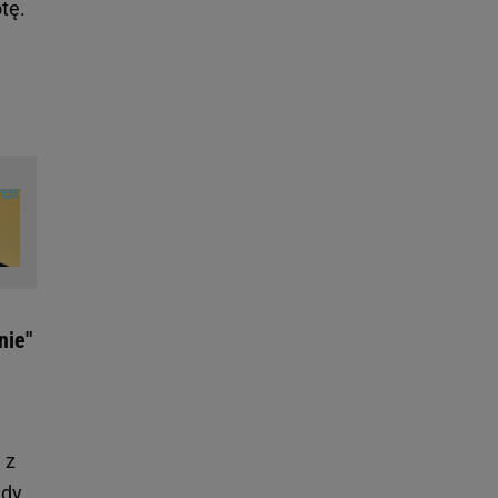
tę.
nie"
 z
edy