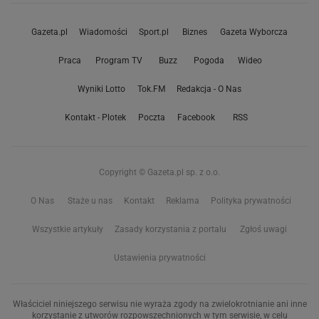
Gazeta.pl
Wiadomości
Sport.pl
Biznes
Gazeta Wyborcza
Praca
Program TV
Buzz
Pogoda
Wideo
Wyniki Lotto
Tok.FM
Redakcja - O Nas
Kontakt - Plotek
Poczta
Facebook
RSS
Copyright © Gazeta.pl sp. z o.o.
O Nas
Staże u nas
Kontakt
Reklama
Polityka prywatności
Wszystkie artykuły
Zasady korzystania z portalu
Zgłoś uwagi
Ustawienia prywatności
Właściciel niniejszego serwisu nie wyraża zgody na zwielokrotnianie ani inne
korzystanie z utworów rozpowszechnionych w tym serwisie, w celu