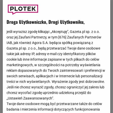
Droga Użytkowniczko, Drogi Użytkowniku,
jeśli wyrazisz zgodę klikając „Akceptuję”, Gazeta.pl sp. z o.o.
oraz jej Zaufani Partnerzy, w tym [
676
] Zaufanych Partnerów
IAB, jak również Agora S.A. będąca spółką powiązaną z
Chociaż
Natalia Siwiec
i
Mariusz Raduszewski
Gazeta.pl sp. z o.o., będą przetwarzać Twoje dane osobowe
poznali się dwie dekady temu, parą zostali dopiero w
takie jak adresy IP, adresy e-mail czy identyfikatory plików
2010 roku. Po dwóch latach stanęli na ślubnym
cookie lub inne informacje zapisane w tych plikach do celów
kobiercu, a w kwietniu tego roku obchodzili
marketingowych, w szczególności na potrzeby wyświetlania
reklam dopasowanych do Twoich zainteresowań i preferencji w
jubileuszową, dziesiątą rocznicę ślubu.
Natalia
swoich serwisach, aplikacjach i w Internecie lub personalizacji
Siwiec
, która w polskim show-biznesie zasłynęła
treści w nich wyświetlanych. Wyrażenie zgody jest dobrowolne.
jako "Miss Euro 2012", jest od tego czasu nie tylko
Jeśli nie chcesz wyrazić zgody, chcesz ograniczyć jej zakres lub
chcesz wycofać zgodę uprzednio udzieloną przejdź do
bywalczynią
salonów
, ale też królową mediów
„Ustawień Zaawansowanych”.
społecznościowych. Więc gdy na instagramowym
Twoje dane osobowe mogą być przetwarzane także do celów
profilu przestały pojawiać się zdjęcia z mężem, fani
badania i mierzenia informacji dotyczących funkcjonowania