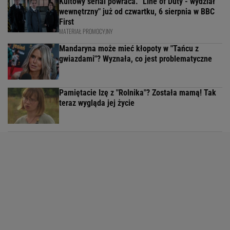
Kultowy serial powraca. "Line of Duty - wydział
wewnętrzny" już od czwartku, 6 sierpnia w BBC
First
MATERIAŁ PROMOCYJNY
Mandaryna może mieć kłopoty w "Tańcu z
gwiazdami"? Wyznała, co jest problematyczne
Pamiętacie Izę z "Rolnika"? Została mamą! Tak
teraz wygląda jej życie