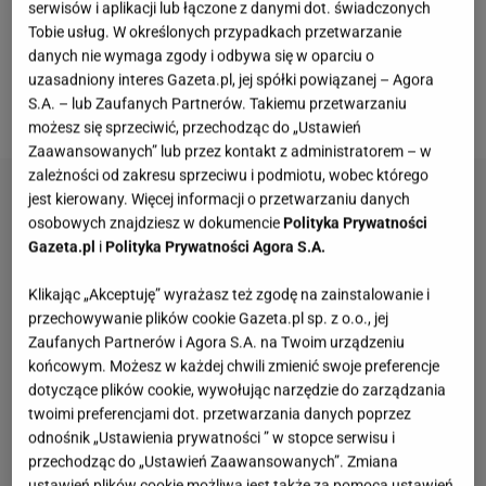
serwisów i aplikacji lub łączone z danymi dot. świadczonych
celebrytki zaczęli się mocno niepokoić.
Tobie usług. W określonych przypadkach przetwarzanie
Spekulowano nie tylko na temat kryzysu, ale wręcz
danych nie wymaga zgody i odbywa się w oparciu o
potencjalnego rozstania pary. Wszystko wskazuje na
uzasadniony interes Gazeta.pl, jej spółki powiązanej – Agora
S.A. – lub Zaufanych Partnerów. Takiemu przetwarzaniu
to, że obawy internautów były bezpodstawne.
możesz się sprzeciwić, przechodząc do „Ustawień
Zaawansowanych” lub przez kontakt z administratorem – w
zależności od zakresu sprzeciwu i podmiotu, wobec którego
jest kierowany. Więcej informacji o przetwarzaniu danych
osobowych znajdziesz w dokumencie
Polityka Prywatności
Gazeta.pl
i
Polityka Prywatności Agora S.A.
Klikając „Akceptuję” wyrażasz też zgodę na zainstalowanie i
przechowywanie plików cookie Gazeta.pl sp. z o.o., jej
Zaufanych Partnerów i Agora S.A. na Twoim urządzeniu
końcowym. Możesz w każdej chwili zmienić swoje preferencje
dotyczące plików cookie, wywołując narzędzie do zarządzania
twoimi preferencjami dot. przetwarzania danych poprzez
odnośnik „Ustawienia prywatności ” w stopce serwisu i
przechodząc do „Ustawień Zaawansowanych”. Zmiana
ustawień plików cookie możliwa jest także za pomocą ustawień