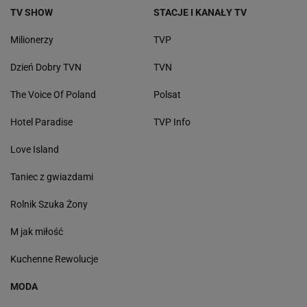
TV SHOW
STACJE I KANAŁY TV
Milionerzy
TVP
Dzień Dobry TVN
TVN
The Voice Of Poland
Polsat
Hotel Paradise
TVP Info
Love Island
Taniec z gwiazdami
Rolnik Szuka Żony
M jak miłość
Kuchenne Rewolucje
MODA