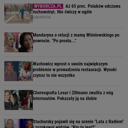
Aż 65 proc. Polaków odczuwa
ruchowstręt. Nie ćwiczy w ogóle
SUBSKRYPCJA
Mandaryna o relacji z mamą Wiśniewskiego po
powrocie. "Po prostu..."
Wachowicz wprost o swoim największym
problemie w prowadzeniu restauracji. Wysoki
czynsz to nie wszystko
Choreografia Lesar i Zillmann zwaliła z nóg
internautów. Pokazały ją na ślubie
Stachursky pojawił się na scenie "Lata z Radiem"
i zszokował widzów. "Kto to jest?"