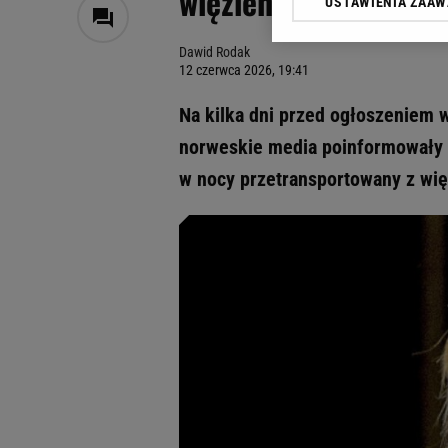
więzieniu doszło do 
USTAWIENIA ZAA
Klikając „Akceptuję” wyra
Zaufanych Partnerów i A
Dawid Rodak
dotyczące plików cookie,
12 czerwca 2026, 19:41
odnośnik „Ustawienia pr
plików cookie możliwa je
Na kilka dni przed ogłoszeniem 
My, nasi Zaufani Partne
norweskie media poinformowały o
Użycie dokładnych danych
w nocy przetransportowany z więz
Przechowywanie informacji
badnie odbiorców i uleps