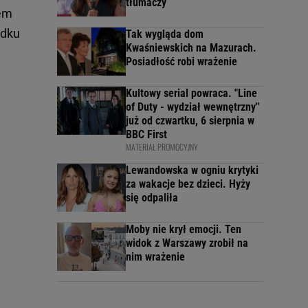
tłumaczy
iem
odku
Tak wygląda dom
Kwaśniewskich na Mazurach.
Posiadłość robi wrażenie
Kultowy serial powraca. "Line
of Duty - wydział wewnętrzny"
już od czwartku, 6 sierpnia w
BBC First
MATERIAŁ PROMOCYJNY
Lewandowska w ogniu krytyki
za wakacje bez dzieci. Hyży
się odpaliła
Moby nie krył emocji. Ten
widok z Warszawy zrobił na
nim wrażenie