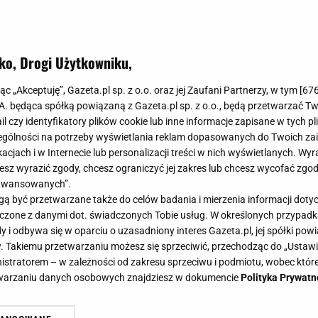
ko, Drogi Użytkowniku,
jąc „Akceptuję”, Gazeta.pl sp. z o.o. oraz jej Zaufani Partnerzy, w tym [
67
.A. będąca spółką powiązaną z Gazeta.pl sp. z o.o., będą przetwarzać T
ail czy identyfikatory plików cookie lub inne informacje zapisane w tych p
gólności na potrzeby wyświetlania reklam dopasowanych do Twoich zain
acjach i w Internecie lub personalizacji treści w nich wyświetlanych. Wyr
cesz wyrazić zgody, chcesz ograniczyć jej zakres lub chcesz wycofać zgo
aawansowanych”.
 być przetwarzane także do celów badania i mierzenia informacji dot
 łączone z danymi dot. świadczonych Tobie usług. W określonych przypad
i odbywa się w oparciu o uzasadniony interes Gazeta.pl, jej spółki powi
. Takiemu przetwarzaniu możesz się sprzeciwić, przechodząc do „Ust
nistratorem – w zależności od zakresu sprzeciwu i podmiotu, wobec które
etwarzaniu danych osobowych znajdziesz w dokumencie
Polityka Prywatn
ci na temat syna Mette-Marit. W