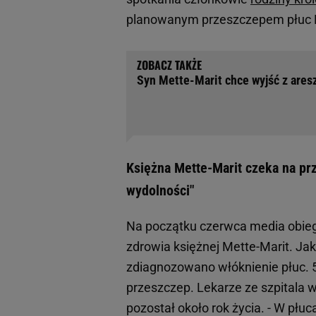
planowanym przeszczepem płuc 
Syn Mette-Marit chce wyjść z aresz
Księżna Mette-Marit czeka na pr
wydolności"
Na początku czerwca media obiegł
zdrowia księżnej Mette-Marit. Ja
zdiagnozowano włóknienie płuc. 5
przeszczep. Lekarze ze szpitala w
pozostał około rok życia. - W płuc