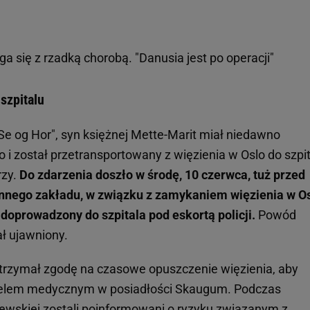
 się z rzadką chorobą. "Danusia jest po operacji"
 szpitalu
Se og Hor", syn księżnej Mette-Marit miał niedawno
i został przetransportowany z więzienia w Oslo do szpit
rzy.
Do zdarzenia doszło w środę, 10 czerwca, tuż przed
nnego zakładu, w związku z zamykaniem więzienia w Os
 doprowadzony do szpitala pod eskortą policji.
Powód
tał ujawniony.
otrzymał zgodę na czasowe opuszczenie więzienia, aby
onelem medycznym w posiadłości Skaugum. Podczas
lewskiej
zostali poinformowani o ryzyku związanym z