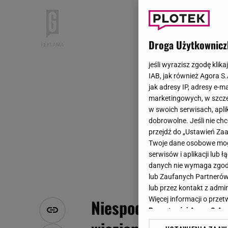
Droga Użytkownicz
jeśli wyrazisz zgodę klika
IAB, jak również Agora S
jak adresy IP, adresy e-m
marketingowych, w szcze
w swoich serwisach, aplik
dobrowolne. Jeśli nie ch
przejdź do „Ustawień Z
Twoje dane osobowe mogą
serwisów i aplikacji lub
danych nie wymaga zgody 
lub Zaufanych Partnerów
lub przez kontakt z admi
Więcej informacji o prz
Niespodziewane wieś
Prywatności Agora S.A.