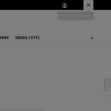
USIVE
URODA I STYL