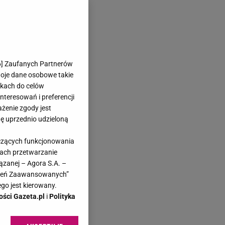
6
] Zaufanych Partnerów
woje dane osobowe takie
likach do celów
teresowań i preferencji
ażenie zgody jest
dę uprzednio udzieloną
yczących funkcjonowania
kach przetwarzanie
ązanej – Agora S.A. –
awień Zaawansowanych”
go jest kierowany.
ości Gazeta.pl
i
Polityka