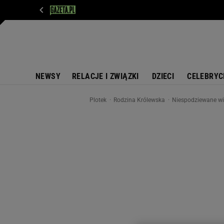
WIADOMOŚCI
NEXT
SPORT
PLOTEK
D
NEWSY
RELACJE I ZWIĄZKI
DZIECI
CELEBRYC
Plotek
Rodzina Królewska
Niespodziewane wie