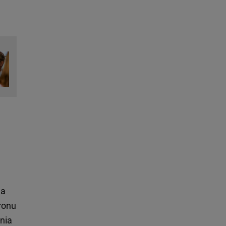
na
tronu
ania