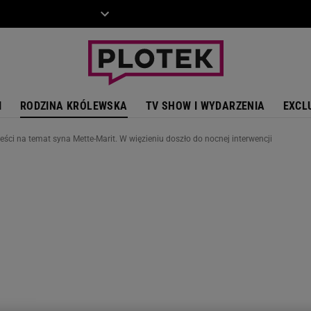
ZIECKO
MOTO
I
RODZINA KRÓLEWSKA
TV SHOW I WYDARZENIA
EXCL
ści na temat syna Mette-Marit. W więzieniu doszło do nocnej interwencji