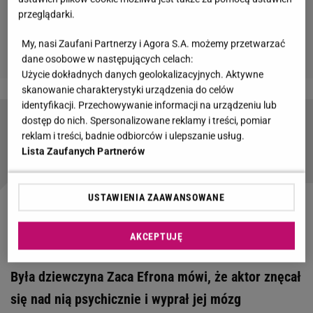
przeglądarki.
My, nasi Zaufani Partnerzy i Agora S.A. możemy przetwarzać
dane osobowe w następujących celach:
Użycie dokładnych danych geolokalizacyjnych. Aktywne
skanowanie charakterystyki urządzenia do celów
identyfikacji. Przechowywanie informacji na urządzeniu lub
dostęp do nich. Spersonalizowane reklamy i treści, pomiar
Zac Efron majstrował przy swoim wyglądzie?
reklam i treści, badnie odbiorców i ulepszanie usług.
Chirurg plastyczny komentuje
Lista Zaufanych Partnerów
USTAWIENIA ZAAWANSOWANE
Zobacz wideo
Gwiazdy Disneya sprzed lat. Co u nich
słychać?
AKCEPTUJĘ
Była dziewczyna Zaca Efrona mówi, że aktor znęcał
się nad nią psychicznie i wyprał jej mózg