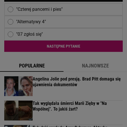
"Czterej pancerni i pies"
"Alternatywy 4"
"07 zgłoś się"
NASTĘPNE PYTANIE
POPULARNE
NAJNOWSZE
Angelina Jolie pod presją. Brad Pitt domaga się
ujawnienia dokumentów
Tak wyglądała śmierci Marii Zięby w "Na
Wspólnej". To jakiś żart?