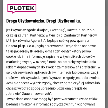
Droga Użytkowniczko, Drogi Użytkowniku,
jeśli wyrazisz zgodę klikając „Akceptuję”, Gazeta.pl sp. z o.o.
oraz jej Zaufani Partnerzy, w tym [
676
] Zaufanych Partnerów
Sarah Bro (25 l.), duńska pływaczka i uczestniczka
IAB, jak również Agora S.A. będąca spółką powiązaną z
igrzysk olimpijskich w 2016 w Rio de Janeiro,
Gazeta.pl sp. z o.o., będą przetwarzać Twoje dane osobowe
spotykała się z
Zackiem Efronem
(33 l.) w 2019 roku.
takie jak adresy IP, adresy e-mail czy identyfikatory plików
cookie lub inne informacje zapisane w tych plikach do celów
Choć Bro nie wymieniła nazwiska Efrona, to
marketingowych, w szczególności na potrzeby wyświetlania
wspomniała o "niszczącej relacji" z gwiazdą
reklam dopasowanych do Twoich zainteresowań i preferencji w
Hollywood.
swoich serwisach, aplikacjach i w Internecie lub personalizacji
treści w nich wyświetlanych. Wyrażenie zgody jest dobrowolne.
Jeśli nie chcesz wyrazić zgody, chcesz ograniczyć jej zakres lub
chcesz wycofać zgodę uprzednio udzieloną przejdź do
„Ustawień Zaawansowanych”.
Twoje dane osobowe mogą być przetwarzane także do celów
badania i mierzenia informacji dotyczących funkcjonowania