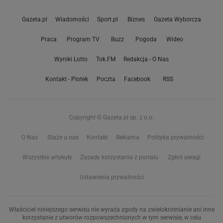
Gazeta.pl
Wiadomości
Sport.pl
Biznes
Gazeta Wyborcza
Praca
Program TV
Buzz
Pogoda
Wideo
Wyniki Lotto
Tok.FM
Redakcja - O Nas
Kontakt - Plotek
Poczta
Facebook
RSS
Copyright © Gazeta.pl sp. z o.o.
O Nas
Staże u nas
Kontakt
Reklama
Polityka prywatności
Wszystkie artykuły
Zasady korzystania z portalu
Zgłoś uwagi
Ustawienia prywatności
Właściciel niniejszego serwisu nie wyraża zgody na zwielokrotnianie ani inne
korzystanie z utworów rozpowszechnionych w tym serwisie, w celu