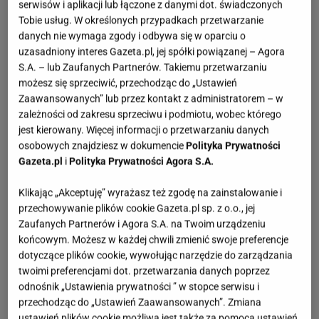
serwisów i aplikacji lub łączone z danymi dot. świadczonych
Tobie usług. W określonych przypadkach przetwarzanie
danych nie wymaga zgody i odbywa się w oparciu o
uzasadniony interes Gazeta.pl, jej spółki powiązanej – Agora
S.A. – lub Zaufanych Partnerów. Takiemu przetwarzaniu
możesz się sprzeciwić, przechodząc do „Ustawień
Zaawansowanych” lub przez kontakt z administratorem – w
zależności od zakresu sprzeciwu i podmiotu, wobec którego
jest kierowany. Więcej informacji o przetwarzaniu danych
osobowych znajdziesz w dokumencie
Polityka Prywatności
Gazeta.pl
i
Polityka Prywatności Agora S.A.
Klikając „Akceptuję” wyrażasz też zgodę na zainstalowanie i
przechowywanie plików cookie Gazeta.pl sp. z o.o., jej
Zaufanych Partnerów i Agora S.A. na Twoim urządzeniu
końcowym. Możesz w każdej chwili zmienić swoje preferencje
dotyczące plików cookie, wywołując narzędzie do zarządzania
twoimi preferencjami dot. przetwarzania danych poprzez
odnośnik „Ustawienia prywatności ” w stopce serwisu i
przechodząc do „Ustawień Zaawansowanych”. Zmiana
ustawień plików cookie możliwa jest także za pomocą ustawień