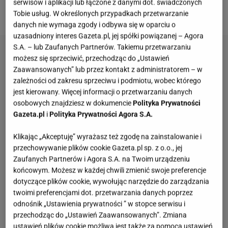
serwisów i aplikacji lub łączone z danymi dot. świadczonych
własnej decyzji w tej kwestii? Sprawdźcie.
Tobie usług. W określonych przypadkach przetwarzanie
danych nie wymaga zgody i odbywa się w oparciu o
uzasadniony interes Gazeta.pl, jej spółki powiązanej – Agora
S.A. – lub Zaufanych Partnerów. Takiemu przetwarzaniu
możesz się sprzeciwić, przechodząc do „Ustawień
Zaawansowanych” lub przez kontakt z administratorem – w
zależności od zakresu sprzeciwu i podmiotu, wobec którego
jest kierowany. Więcej informacji o przetwarzaniu danych
osobowych znajdziesz w dokumencie
Polityka Prywatności
Gazeta.pl
i
Polityka Prywatności Agora S.A.
Klikając „Akceptuję” wyrażasz też zgodę na zainstalowanie i
przechowywanie plików cookie Gazeta.pl sp. z o.o., jej
Zaufanych Partnerów i Agora S.A. na Twoim urządzeniu
końcowym. Możesz w każdej chwili zmienić swoje preferencje
dotyczące plików cookie, wywołując narzędzie do zarządzania
twoimi preferencjami dot. przetwarzania danych poprzez
odnośnik „Ustawienia prywatności ” w stopce serwisu i
przechodząc do „Ustawień Zaawansowanych”. Zmiana
ustawień plików cookie możliwa jest także za pomocą ustawień