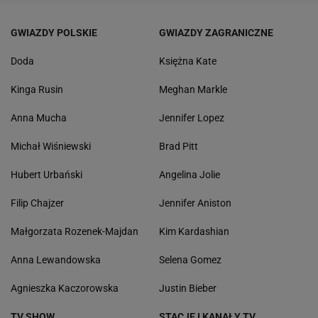
GWIAZDY POLSKIE
GWIAZDY ZAGRANICZNE
Doda
Księżna Kate
Kinga Rusin
Meghan Markle
Anna Mucha
Jennifer Lopez
Michał Wiśniewski
Brad Pitt
Hubert Urbański
Angelina Jolie
Filip Chajzer
Jennifer Aniston
Małgorzata Rozenek-Majdan
Kim Kardashian
Anna Lewandowska
Selena Gomez
Agnieszka Kaczorowska
Justin Bieber
TV SHOW
STACJE I KANAŁY TV