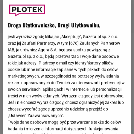
Droga Użytkowniczko, Drogi Użytkowniku,
jeśli wyrazisz zgodę klikając „Akceptuję”, Gazeta.pl sp. z o.o.
oraz jej Zaufani Partnerzy, w tym [
676
] Zaufanych Partnerów
Niedawno minęło siedem lat od ślubu
księcia
IAB, jak również Agora S.A. będąca spółką powiązaną z
Harry'ego
i
Meghan Markle
. W ostatnich latach para
Gazeta.pl sp. z o.o., będą przetwarzać Twoje dane osobowe
przeszła prawdziwą życiową rewolucję. Po podjęciu
takie jak adresy IP, adresy e-mail czy identyfikatory plików
cookie lub inne informacje zapisane w tych plikach do celów
decyzji o rezygnacji z pełnienia obowiązków w
marketingowych, w szczególności na potrzeby wyświetlania
rodzinie królewskiej księżna i książę Sussex
reklam dopasowanych do Twoich zainteresowań i preferencji w
przeprowadzili się do Stanów Zjednoczonych.
swoich serwisach, aplikacjach i w Internecie lub personalizacji
treści w nich wyświetlanych. Wyrażenie zgody jest dobrowolne.
Niedawno z okazji rocznicy ich ślubu w mediach
Jeśli nie chcesz wyrazić zgody, chcesz ograniczyć jej zakres lub
społecznościowych pojawiło się zdjęcie pary.
chcesz wycofać zgodę uprzednio udzieloną przejdź do
Możecie zobaczyć je tutaj.
Ostatnio
Meghan Markle
„Ustawień Zaawansowanych”.
Twoje dane osobowe mogą być przetwarzane także do celów
w swoim podkaście poruszyła temat wyboru imion
badania i mierzenia informacji dotyczących funkcjonowania
dla
dzieci
. Co miała do powiedzenia na temat