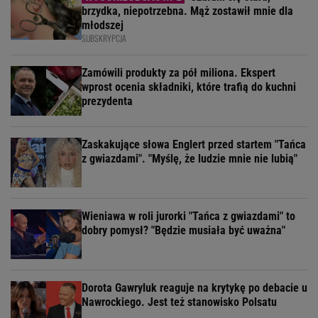
brzydka, niepotrzebna. Mąż zostawił mnie dla
młodszej
SUBSKRYPCJA
Zamówili produkty za pół miliona. Ekspert
wprost ocenia składniki, które trafią do kuchni
prezydenta
Zaskakujące słowa Englert przed startem "Tańca
z gwiazdami". "Myślę, że ludzie mnie nie lubią"
Wieniawa w roli jurorki "Tańca z gwiazdami" to
dobry pomysł? "Będzie musiała być uważna"
Dorota Gawryluk reaguje na krytykę po debacie u
Nawrockiego. Jest też stanowisko Polsatu