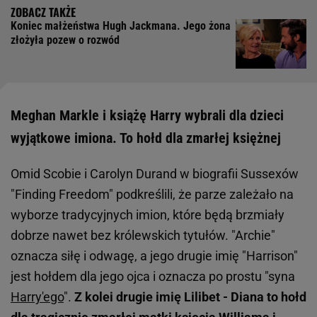
Koniec małżeństwa Hugh Jackmana. Jego żona
złożyła pozew o rozwód
Meghan Markle i książę Harry wybrali dla dzieci
wyjątkowe imiona. To hołd dla zmarłej księżnej
Omid Scobie i Carolyn Durand w biografii Sussexów
"Finding Freedom" podkreślili, że parze zależało na
wyborze tradycyjnych imion, które będą brzmiały
dobrze nawet bez królewskich tytułów. "Archie"
oznacza siłę i odwagę, a jego drugie imię "Harrison"
jest hołdem dla jego ojca i oznacza po prostu "syna
Harry'ego
".
Z kolei drugie imię Lilibet - Diana to hołd