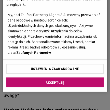
przeglądarki.
My, nasi Zaufani Partnerzy i Agora S.A. możemy przetwarzać
dane osobowe w następujących celach:
Użycie dokładnych danych geolokalizacyjnych. Aktywne
skanowanie charakterystyki urządzenia do celów
identyfikacji. Przechowywanie informacji na urządzeniu lub
dostęp do nich. Spersonalizowane reklamy i treści, pomiar
reklam i treści, badnie odbiorców i ulepszanie usług.
Lista Zaufanych Partnerów
USTAWIENIA ZAAWANSOWANE
Zobacz wideo
Brytyjska rodzina królewska na
AKCEPTUJĘ
małym i dużym ekranie. Dlaczego przyciąga aż taką
uwagę?