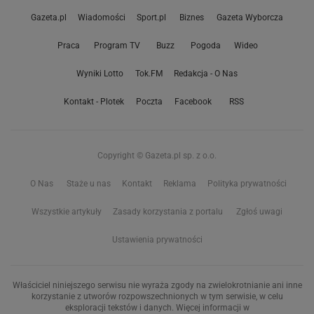
Gazeta.pl
Wiadomości
Sport.pl
Biznes
Gazeta Wyborcza
Praca
Program TV
Buzz
Pogoda
Wideo
Wyniki Lotto
Tok.FM
Redakcja - O Nas
Kontakt - Plotek
Poczta
Facebook
RSS
Copyright © Gazeta.pl sp. z o.o.
O Nas
Staże u nas
Kontakt
Reklama
Polityka prywatności
Wszystkie artykuły
Zasady korzystania z portalu
Zgłoś uwagi
Ustawienia prywatności
Właściciel niniejszego serwisu nie wyraża zgody na zwielokrotnianie ani inne
korzystanie z utworów rozpowszechnionych w tym serwisie, w celu
eksploracji tekstów i danych. Więcej informacji w