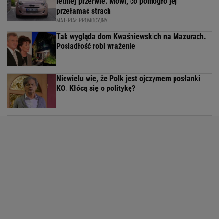
letniej przerwie. Mówi, co pomogło jej
przełamać strach
MATERIAŁ PROMOCYJNY
Tak wygląda dom Kwaśniewskich na Mazurach.
Posiadłość robi wrażenie
Niewielu wie, że Polk jest ojczymem posłanki
KO. Kłócą się o politykę?