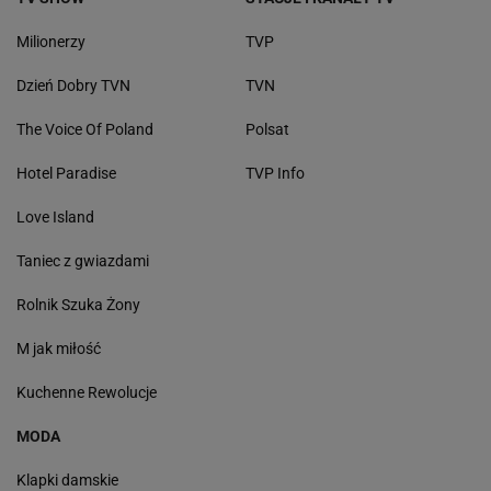
Milionerzy
TVP
Dzień Dobry TVN
TVN
The Voice Of Poland
Polsat
Hotel Paradise
TVP Info
Love Island
Taniec z gwiazdami
Rolnik Szuka Żony
M jak miłość
Kuchenne Rewolucje
MODA
Klapki damskie