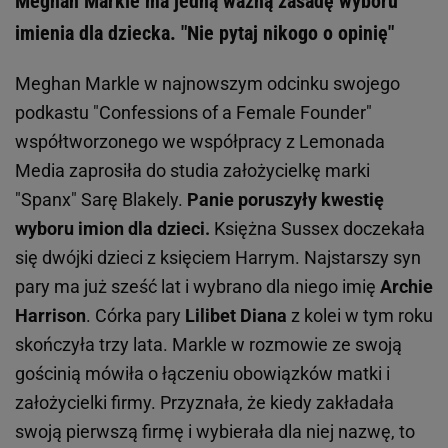
Meghan Markle ma jedną ważną zasadę wyboru
imienia dla dziecka. "Nie pytaj nikogo o opinię"
Meghan Markle w najnowszym odcinku swojego
podkastu "Confessions of a Female Founder"
współtworzonego we współpracy z Lemonada
Media zaprosiła do studia założycielkę marki
"Spanx" Sarę Blakely.
Panie poruszyły kwestię
wyboru imion dla dzieci.
Księżna Sussex doczekała
się dwójki dzieci z księciem Harrym. Najstarszy syn
pary ma już sześć lat i wybrano dla niego imię
Archie
Harrison
. Córka pary
Lilibet Diana
z kolei w tym roku
skończyła trzy lata. Markle w rozmowie ze swoją
gościnią mówiła o łączeniu obowiązków matki i
założycielki firmy. Przyznała, że kiedy zakładała
swoją pierwszą firmę i wybierała dla niej nazwę, to