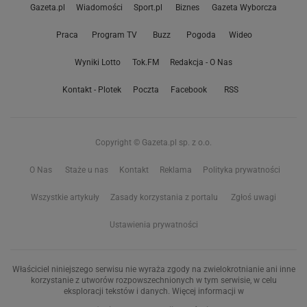
Gazeta.pl
Wiadomości
Sport.pl
Biznes
Gazeta Wyborcza
Praca
Program TV
Buzz
Pogoda
Wideo
Wyniki Lotto
Tok.FM
Redakcja - O Nas
Kontakt - Plotek
Poczta
Facebook
RSS
Copyright © Gazeta.pl sp. z o.o.
O Nas
Staże u nas
Kontakt
Reklama
Polityka prywatności
Wszystkie artykuły
Zasady korzystania z portalu
Zgłoś uwagi
Ustawienia prywatności
Właściciel niniejszego serwisu nie wyraża zgody na zwielokrotnianie ani inne
korzystanie z utworów rozpowszechnionych w tym serwisie, w celu
eksploracji tekstów i danych. Więcej informacji w