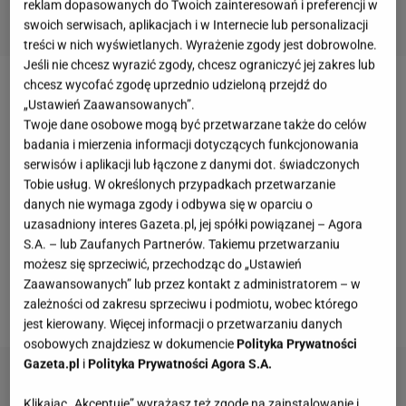
reklam dopasowanych do Twoich zainteresowań i preferencji w
swoich serwisach, aplikacjach i w Internecie lub personalizacji
treści w nich wyświetlanych. Wyrażenie zgody jest dobrowolne.
Jeśli nie chcesz wyrazić zgody, chcesz ograniczyć jej zakres lub
chcesz wycofać zgodę uprzednio udzieloną przejdź do
Marcelina Zawadzka
jest bardzo zapracowana. Co
„Ustawień Zaawansowanych”.
chwila biega z projektu, na projekt. Po drodze
Twoje dane osobowe mogą być przetwarzane także do celów
badania i mierzenia informacji dotyczących funkcjonowania
nagrała już wiosenną ramówkę dla TVP2 oraz
serwisów i aplikacji lub łączone z danymi dot. świadczonych
zaliczyła też Rajd Dakar. Fani zwrócili też uwagę, że
Tobie usług. W określonych przypadkach przetwarzanie
gwiazda dosyć schudła, ale najwidoczniej to efekt
danych nie wymaga zgody i odbywa się w oparciu o
uzasadniony interes Gazeta.pl, jej spółki powiązanej – Agora
intensywnych dni. Ostatnio wstawiła fotkę imprezy
S.A. – lub Zaufanych Partnerów. Takiemu przetwarzaniu
Telekamery 2020, na którą założyła niebanalny
możesz się sprzeciwić, przechodząc do „Ustawień
kombinezon. Kreacja zachwyciła fanów. Trzeba
Zaawansowanych” lub przez kontakt z administratorem – w
zależności od zakresu sprzeciwu i podmiotu, wobec którego
przyznać, że Zawadzka wygląda świetnie.
jest kierowany. Więcej informacji o przetwarzaniu danych
osobowych znajdziesz w dokumencie
Polityka Prywatności
Gazeta.pl
i
Polityka Prywatności Agora S.A.
Klikając „Akceptuję” wyrażasz też zgodę na zainstalowanie i