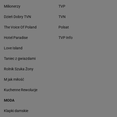
Milionerzy
TVP
Dzień Dobry TVN
TVN
The Voice Of Poland
Polsat
Hotel Paradise
TVP Info
Love Island
Taniec z gwiazdami
Rolnik Szuka Żony
M jak miłość
Kuchenne Rewolucje
MODA
Klapki damskie