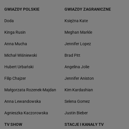
GWIAZDY POLSKIE
GWIAZDY ZAGRANICZNE
Doda
Księżna Kate
Kinga Rusin
Meghan Markle
Anna Mucha
Jennifer Lopez
Michał Wiśniewski
Brad Pitt
Hubert Urbański
Angelina Jolie
Filip Chajzer
Jennifer Aniston
Małgorzata Rozenek-Majdan
Kim Kardashian
Anna Lewandowska
Selena Gomez
Agnieszka Kaczorowska
Justin Bieber
TV SHOW
STACJE I KANAŁY TV