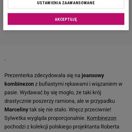
USTAWIENIA ZAAWANSOWANE
AKCEPTUJĘ
Prezenterka zdecydowała się na
jeansowy
kombinezon
z bufiastymi rękawami i wiązaniem w
pasie. Wydawać by się mogło, że taki krój
drastycznie poszerzy ramiona, ale w przypadku
Marceliny
tak się nie stało. Wręcz przeciwnie!
Sylwetka wygląda proporcjonalnie.
Kombinezon
pochodzi z kolekcji polskiego projektanta
Roberta