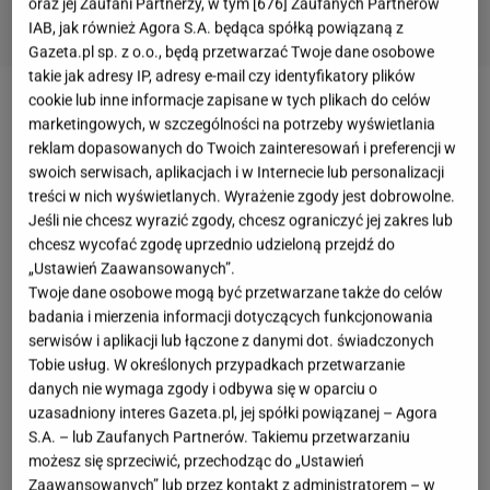
oraz jej Zaufani Partnerzy, w tym [
676
] Zaufanych Partnerów
IAB, jak również Agora S.A. będąca spółką powiązaną z
Gazeta.pl sp. z o.o., będą przetwarzać Twoje dane osobowe
takie jak adresy IP, adresy e-mail czy identyfikatory plików
cookie lub inne informacje zapisane w tych plikach do celów
Justyna Kowalczyk-Tekieli
odnalazła szczęście u
marketingowych, w szczególności na potrzeby wyświetlania
boku alpinisty
Kacpra Tekielego
. Zakochani pobrali
reklam dopasowanych do Twoich zainteresowań i preferencji w
swoich serwisach, aplikacjach i w Internecie lub personalizacji
się we wrześniu 2020 roku. Rok później na świat
treści w nich wyświetlanych. Wyrażenie zgody jest dobrowolne.
przyszedł ich syn Hugo. Ich szczęśliwe życie
Jeśli nie chcesz wyrazić zgody, chcesz ograniczyć jej zakres lub
przerwał tragiczny
wypadek
. Mąż Justyny
chcesz wycofać zgodę uprzednio udzieloną przejdź do
„Ustawień Zaawansowanych”.
Kowalczyk-Tekieli zginął podczas zejścia ze szczytu
Twoje dane osobowe mogą być przetwarzane także do celów
Jungfrau. "Realizował ambitny projekt zdobycia
badania i mierzenia informacji dotyczących funkcjonowania
wszystkich 82 czterotysięczników" - czytaliśmy na
serwisów i aplikacji lub łączone z danymi dot. świadczonych
Tobie usług. W określonych przypadkach przetwarzanie
portalu wspinanie.pl. Alpinista został pochowany na
danych nie wymaga zgody i odbywa się w oparciu o
Cmentarzu Oliwskim w Gdańsku. Była biegaczka
uzasadniony interes Gazeta.pl, jej spółki powiązanej – Agora
narciarska często wspomina zmarłego ukochanego
S.A. – lub Zaufanych Partnerów. Takiemu przetwarzaniu
możesz się sprzeciwić, przechodząc do „Ustawień
w mediach społecznościowych.
Zaawansowanych” lub przez kontakt z administratorem – w