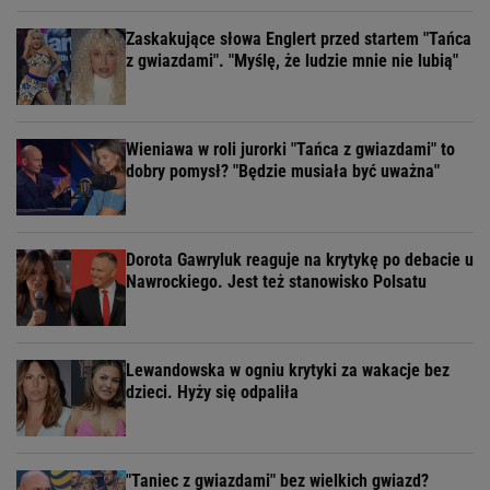
Zaskakujące słowa Englert przed startem "Tańca
z gwiazdami". "Myślę, że ludzie mnie nie lubią"
Wieniawa w roli jurorki "Tańca z gwiazdami" to
dobry pomysł? "Będzie musiała być uważna"
Dorota Gawryluk reaguje na krytykę po debacie u
Nawrockiego. Jest też stanowisko Polsatu
Lewandowska w ogniu krytyki za wakacje bez
dzieci. Hyży się odpaliła
"Taniec z gwiazdami" bez wielkich gwiazd?