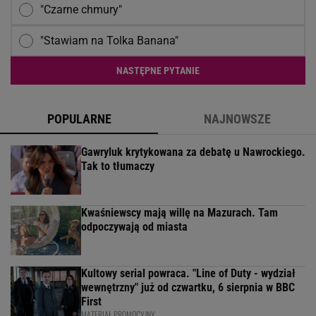
"Czarne chmury"
"Stawiam na Tolka Banana"
NASTĘPNE PYTANIE
POPULARNE
NAJNOWSZE
Gawryluk krytykowana za debatę u Nawrockiego.
Tak to tłumaczy
Kwaśniewscy mają willę na Mazurach. Tam
odpoczywają od miasta
Kultowy serial powraca. "Line of Duty - wydział
wewnętrzny" już od czwartku, 6 sierpnia w BBC
First
MATERIAŁ PROMOCYJNY