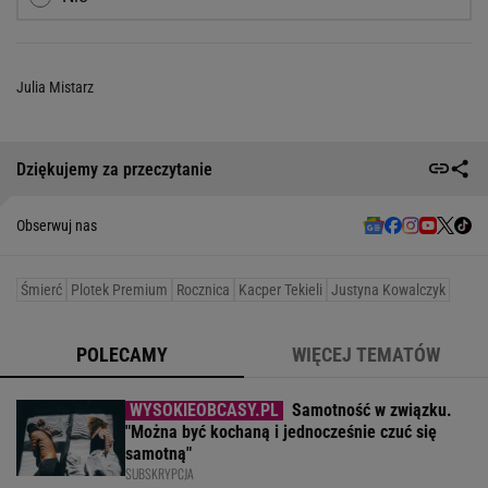
Julia Mistarz
Dziękujemy za przeczytanie
Obserwuj nas
Śmierć
Plotek Premium
Rocznica
Kacper Tekieli
Justyna Kowalczyk
POLECAMY
WIĘCEJ TEMATÓW
Samotność w związku.
"Można być kochaną i jednocześnie czuć się
samotną"
SUBSKRYPCJA