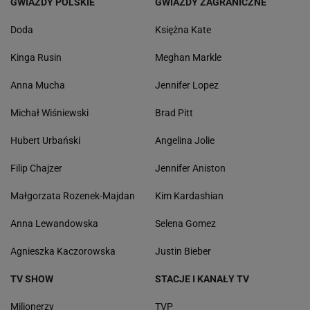
GWIAZDY POLSKIE
GWIAZDY ZAGRANICZNE
Doda
Księżna Kate
Kinga Rusin
Meghan Markle
Anna Mucha
Jennifer Lopez
Michał Wiśniewski
Brad Pitt
Hubert Urbański
Angelina Jolie
Filip Chajzer
Jennifer Aniston
Małgorzata Rozenek-Majdan
Kim Kardashian
Anna Lewandowska
Selena Gomez
Agnieszka Kaczorowska
Justin Bieber
TV SHOW
STACJE I KANAŁY TV
Milionerzy
TVP