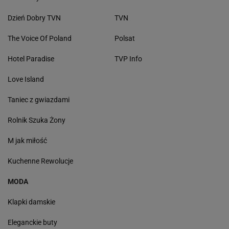
Dzień Dobry TVN
TVN
The Voice Of Poland
Polsat
Hotel Paradise
TVP Info
Love Island
Taniec z gwiazdami
Rolnik Szuka Żony
M jak miłość
Kuchenne Rewolucje
MODA
Klapki damskie
Eleganckie buty