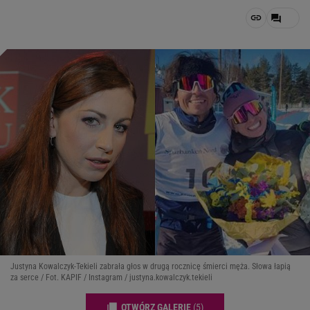
Justyna Kowalczyk-Tekieli zabrała głos w drugą rocznicę śmierci męża. Słowa łapią
za serce / Fot. KAPIF / Instagram / justyna.kowalczyk.tekieli
OTWÓRZ GALERIĘ
(5)