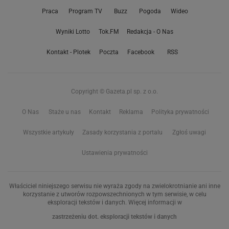
Praca
Program TV
Buzz
Pogoda
Wideo
Wyniki Lotto
Tok.FM
Redakcja - O Nas
Kontakt - Plotek
Poczta
Facebook
RSS
Copyright © Gazeta.pl sp. z o.o.
O Nas
Staże u nas
Kontakt
Reklama
Polityka prywatności
Wszystkie artykuły
Zasady korzystania z portalu
Zgłoś uwagi
Ustawienia prywatności
Właściciel niniejszego serwisu nie wyraża zgody na zwielokrotnianie ani inne
korzystanie z utworów rozpowszechnionych w tym serwisie, w celu
eksploracji tekstów i danych. Więcej informacji w
zastrzeżeniu dot. eksploracji tekstów i danych