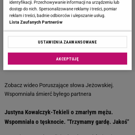
identyfikacji. Przechowywanie informacji na urządzeniu lub
dostęp do nich. Spersonalizowane reklamy i treści, pomiar
reklam i treści, badnie odbiorców i ulepszanie usług.
Lista Zaufanych Partnerów
USTAWIENIA ZAAWANSOWANE
AKCEPTUJĘ
Zobacz wideo
Poruszające słowa Jeżowskiej.
Wspomniała śmierć byłego partnera
Justyna Kowalczyk-Tekieli o zmarłym mężu.
Wspomniała o tęsknocie. "Trzymamy gardę. Jakoś"