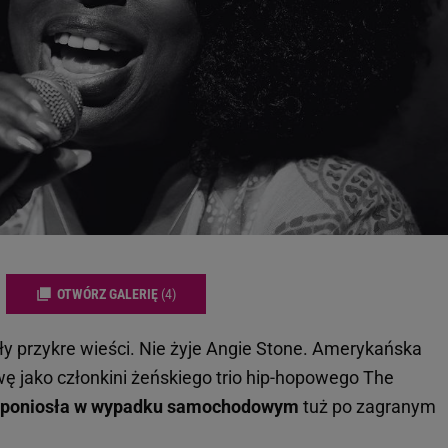
OTWÓRZ GALERIĘ
(4)
y przykre wieści. Nie żyje Angie Stone. Amerykańska
ę jako członkini żeńskiego trio hip-hopowego The
 poniosła w wypadku samochodowym
tuż po zagranym
.