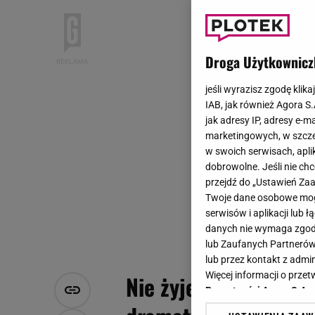
Droga Użytkownicz
jeśli wyrazisz zgodę klika
IAB, jak również Agora S
jak adresy IP, adresy e-m
marketingowych, w szcze
w swoich serwisach, aplik
dobrowolne. Jeśli nie ch
przejdź do „Ustawień Z
Twoje dane osobowe mogą
serwisów i aplikacji lub
danych nie wymaga zgody 
lub Zaufanych Partnerów
lub przez kontakt z admi
Więcej informacji o prz
Nie żyje Angie Stone
Prywatności Agora S.A.