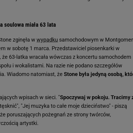
a soulowa miała 63 lata
 Stone zginęła w
wypadku
samochodowym w Montgomer
m w sobotę 1 marca. Przedstawiciel piosenkarki w
ł, że 63-latka wracała wówczas z koncertu samochodem
połu i wokalistami. Na razie nie podano szczegółów
nia. Wiadomo natomiast, że
Stone była jedyną osobą, któ
jących wpisach w sieci. "
Spoczywaj w pokoju. Tracimy 
tęsknić", "Jej muzyka to całe moje dzieciństwo" - piszą
akże poruszających pożegnań ze strony twórców,
rczością artystki.