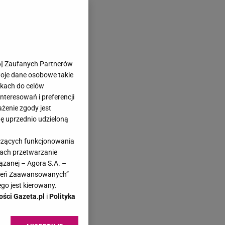
6
] Zaufanych Partnerów
woje dane osobowe takie
likach do celów
teresowań i preferencji
ażenie zgody jest
dę uprzednio udzieloną
yczących funkcjonowania
kach przetwarzanie
ązanej – Agora S.A. –
awień Zaawansowanych”
go jest kierowany.
ości Gazeta.pl
i
Polityka