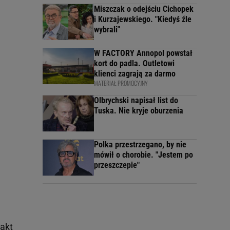
Miszczak o odejściu Cichopek
i Kurzajewskiego. "Kiedyś źle
wybrali"
W FACTORY Annopol powstał
kort do padla. Outletowi
klienci zagrają za darmo
MATERIAŁ PROMOCYJNY
Olbrychski napisał list do
Tuska. Nie kryje oburzenia
Polka przestrzegano, by nie
mówił o chorobie. "Jestem po
przeszczepie"
 akt