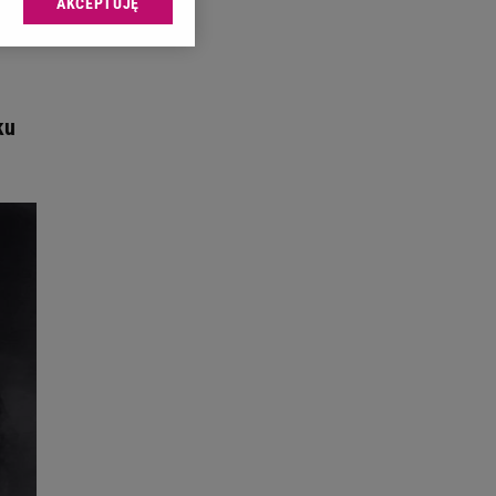
AKCEPTUJĘ
l sp. z o.o., jej
ić swoje preferencje
arzania danych poprzez
ych”. Zmiana ustawień
ku
ach:
 celów identyfikacji.
omiar reklam i treści,