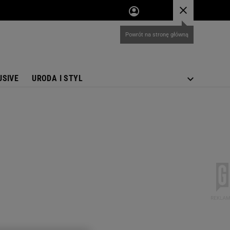
Powrót na stronę główną
USIVE
URODA I STYL