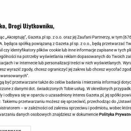
ko, Drogi Użytkowniku,
jąc „Akceptuję”, Gazeta.pl sp. z o.o. oraz jej Zaufani Partnerzy, w tym [
67
.A. będąca spółką powiązaną z Gazeta.pl sp. z o.o., będą przetwarzać T
ail czy identyfikatory plików cookie lub inne informacje zapisane w tych p
gólności na potrzeby wyświetlania reklam dopasowanych do Twoich zain
acjach i w Internecie lub personalizacji treści w nich wyświetlanych. Wyr
cesz wyrazić zgody, chcesz ograniczyć jej zakres lub chcesz wycofać zgo
aawansowanych”.
 być przetwarzane także do celów badania i mierzenia informacji dot
 łączone z danymi dot. świadczonych Tobie usług. W określonych przypad
i odbywa się w oparciu o uzasadniony interes Gazeta.pl, jej spółki powi
. Takiemu przetwarzaniu możesz się sprzeciwić, przechodząc do „Ust
nistratorem – w zależności od zakresu sprzeciwu i podmiotu, wobec które
etwarzaniu danych osobowych znajdziesz w dokumencie
Polityka Prywatn
. Gwiazda soulu zginęła w