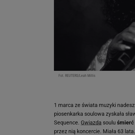
Fot. REUTERS/Leah Millis
1 marca ze świata muzyki nadeszł
piosenkarka soulowa zyskała sław
Sequence.
Gwiazda
soulu
śmierć
przez nią koncercie. Miała 63 lata