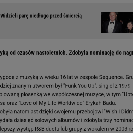
 Widzieli parę niedługo przed śmiercią
yką od czasów nastoletnich. Zdobyła nominację do nag
zygodę z muzyką w wieku 16 lat w zespole Sequence. Gr
rdziej znanym utworem był "Funk You Up", singiel z 1979
samplowaną piosenką we współczesnej muzyce, w tym "Up
a oraz "Love of My Life Worldwide" Erykah Badu.
była natomiast dzięki swojemu przebojowi "Wish I Didn'
wydała dziesięć solowych albumów i zdobyła trzy nomina
lepszy występ R&B duetu lub grupy z wokalem w 2003 r