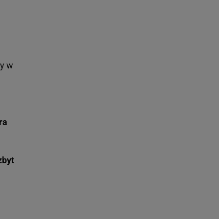
y w
ra
zbyt