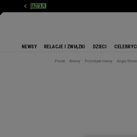
WIADOMOŚCI
NEXT
SPORT
PLOTEK
D
NEWSY
RELACJE I ZWIĄZKI
DZIECI
CELEBRYC
Plotek
Newsy
Pozostałe newsy
Angie Stone