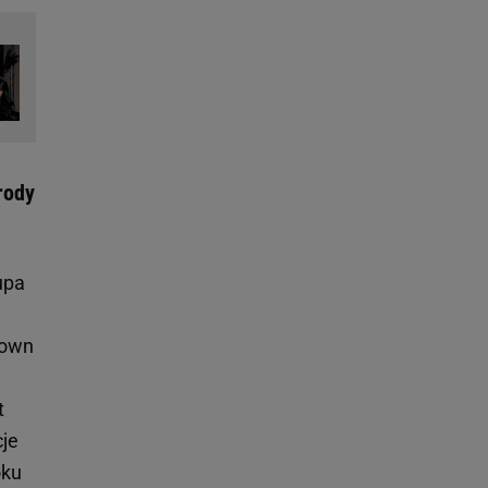
rody
upa
town
t
cje
oku