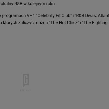
wokalny R&B w kolejnym roku.
programach VH1 "Celebrity Fit Club" i "R&B Divas: Atlant
do których zaliczyć można "The Hot Chick" i "The Fighting