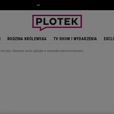
ZIECKO
MOTO
I
RODZINA KRÓLEWSKA
TV SHOW I WYDARZENIA
EXCL
 nie żyje. Gwiazda soulu zginęła w wypadku samochodowym