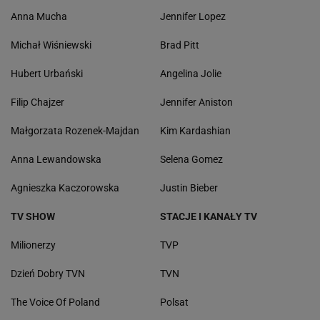
Anna Mucha
Jennifer Lopez
Michał Wiśniewski
Brad Pitt
Hubert Urbański
Angelina Jolie
Filip Chajzer
Jennifer Aniston
Małgorzata Rozenek-Majdan
Kim Kardashian
Anna Lewandowska
Selena Gomez
Agnieszka Kaczorowska
Justin Bieber
TV SHOW
STACJE I KANAŁY TV
Milionerzy
TVP
Dzień Dobry TVN
TVN
The Voice Of Poland
Polsat