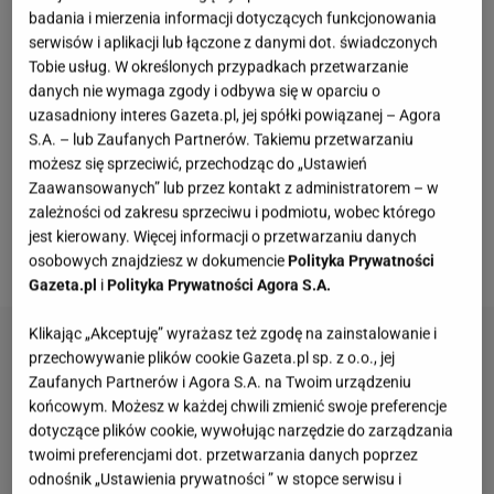
było o niej głośno i nieustannie wdawała się w
badania i mierzenia informacji dotyczących funkcjonowania
konflikty z innymi celebrytami
. Po jakimś czasie jej
serwisów i aplikacji lub łączone z danymi dot. świadczonych
"dolarsowe" życie znużyło widzów. Wygląda na to, że
Tobie usług. W określonych przypadkach przetwarzanie
danych nie wymaga zgody i odbywa się w oparciu o
Derpieński znów znalazła sposób na rozgłos.
Tym
uzasadniony interes Gazeta.pl, jej spółki powiązanej – Agora
razem twierdzi, że eks zostawił ją bez grosza, a w
S.A. – lub Zaufanych Partnerów. Takiemu przetwarzaniu
lodówce ma zgniłe banany
. Niedawno celebrytka
możesz się sprzeciwić, przechodząc do „Ustawień
Zaawansowanych” lub przez kontakt z administratorem – w
prosiła internautów o zbiórkę na zabawki i karmę dla
zależności od zakresu sprzeciwu i podmiotu, wobec którego
jej psa. Właśnie opublikowała oświadczenie w tej
jest kierowany. Więcej informacji o przetwarzaniu danych
sprawie.
osobowych znajdziesz w dokumencie
Polityka Prywatności
Gazeta.pl
i
Polityka Prywatności Agora S.A.
Klikając „Akceptuję” wyrażasz też zgodę na zainstalowanie i
przechowywanie plików cookie Gazeta.pl sp. z o.o., jej
Zaufanych Partnerów i Agora S.A. na Twoim urządzeniu
końcowym. Możesz w każdej chwili zmienić swoje preferencje
dotyczące plików cookie, wywołując narzędzie do zarządzania
twoimi preferencjami dot. przetwarzania danych poprzez
odnośnik „Ustawienia prywatności ” w stopce serwisu i