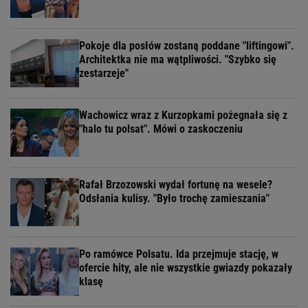
Pokoje dla posłów zostaną poddane "liftingowi".
Architektka nie ma wątpliwości. "Szybko się
zestarzeje"
Wachowicz wraz z Kurzopkami pożegnała się z
"halo tu polsat". Mówi o zaskoczeniu
Rafał Brzozowski wydał fortunę na wesele?
Odsłania kulisy. "Było trochę zamieszania"
Po ramówce Polsatu. Ida przejmuje stację, w
ofercie hity, ale nie wszystkie gwiazdy pokazały
klasę