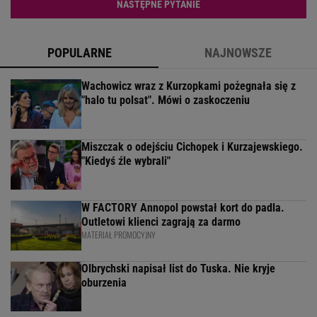
NASTĘPNE PYTANIE
POPULARNE
NAJNOWSZE
Wachowicz wraz z Kurzopkami pożegnała się z
"halo tu polsat". Mówi o zaskoczeniu
Miszczak o odejściu Cichopek i Kurzajewskiego.
"Kiedyś źle wybrali"
W FACTORY Annopol powstał kort do padla.
Outletowi klienci zagrają za darmo
MATERIAŁ PROMOCYJNY
Olbrychski napisał list do Tuska. Nie kryje
oburzenia