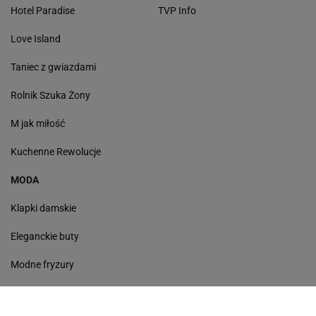
Hotel Paradise
TVP Info
Love Island
Taniec z gwiazdami
Rolnik Szuka Żony
M jak miłość
Kuchenne Rewolucje
MODA
Klapki damskie
Eleganckie buty
Modne fryzury
Sneakersy