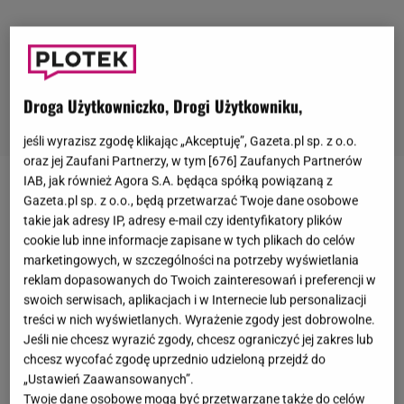
Droga Użytkowniczko, Drogi Użytkowniku,
jeśli wyrazisz zgodę klikając „Akceptuję”, Gazeta.pl sp. z o.o.
oraz jej Zaufani Partnerzy, w tym [
676
] Zaufanych Partnerów
IAB, jak również Agora S.A. będąca spółką powiązaną z
Jeszcze niedawno
Caroline Derpieński
pławiła się w
Gazeta.pl sp. z o.o., będą przetwarzać Twoje dane osobowe
luksusie, co jak sama podkreślała, było kluczowe do
takie jak adresy IP, adresy e-mail czy identyfikatory plików
cookie lub inne informacje zapisane w tych plikach do celów
tego, aby miała dobry nastrój. - Nie wychodzę z
marketingowych, w szczególności na potrzeby wyświetlania
domu, jak mam na sobie mniej niż 50 tys. dolarów.
reklam dopasowanych do Twoich zainteresowań i preferencji w
Przede wszystkim jest to mój sposób bycia. Ja, jeżeli
swoich serwisach, aplikacjach i w Internecie lub personalizacji
treści w nich wyświetlanych. Wyrażenie zgody jest dobrowolne.
na przykład leżę w taniej piżamie w łóżku, czuję się
Jeśli nie chcesz wyrazić zgody, chcesz ograniczyć jej zakres lub
źle, dosłownie jak jakiś Karol spod mostu - mówiła w
chcesz wycofać zgodę uprzednio udzieloną przejdź do
rozmowie z
Pomponikiem
.
Celebrytka dbała, aby
„Ustawień Zaawansowanych”.
Twoje dane osobowe mogą być przetwarzane także do celów