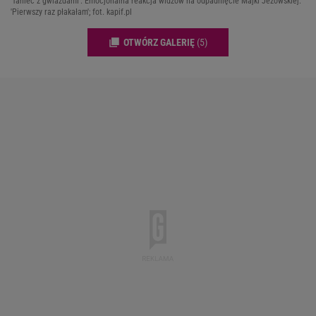
'Taniec z gwiazdami'. Emocjonalna reakcja widzów na odpadnięcie Majki Jeżowskiej.
'Pierwszy raz płakałam'; fot. kapif.pl
OTWÓRZ GALERIĘ
(5)