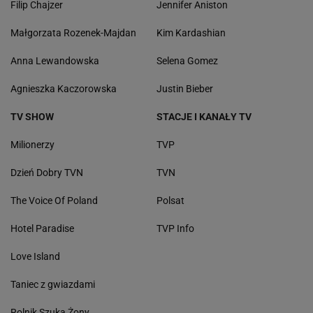
Filip Chajzer
Jennifer Aniston
Małgorzata Rozenek-Majdan
Kim Kardashian
Anna Lewandowska
Selena Gomez
Agnieszka Kaczorowska
Justin Bieber
TV SHOW
STACJE I KANAŁY TV
Milionerzy
TVP
Dzień Dobry TVN
TVN
The Voice Of Poland
Polsat
Hotel Paradise
TVP Info
Love Island
Taniec z gwiazdami
Rolnik Szuka Żony