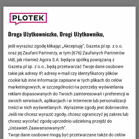
Droga Użytkowniczko, Drogi Użytkowniku,
jeśli wyrazisz zgodę klikając „Akceptuję”, Gazeta.pl sp. z o.o.
Za nami półfinał "
Tańca z gwiazdami
". Tym razem w
oraz jej Zaufani Partnerzy, w tym [
676
] Zaufanych Partnerów
IAB, jak również Agora S.A. będąca spółką powiązaną z
jury zabrakło
Ewy Kasprzyk
. Aktorka w trakcie emisji
Gazeta.pl sp. z o.o., będą przetwarzać Twoje dane osobowe
programu przebywała w Los Angeles, w związku ze
takie jak adresy IP, adresy e-mail czy identyfikatory plików
swoimi zobowiązaniami zawodowymi.
W jej
cookie lub inne informacje zapisane w tych plikach do celów
marketingowych, w szczególności na potrzeby wyświetlania
zastępstwie na jurorskim stołku zasiadła
reklam dopasowanych do Twoich zainteresowań i preferencji w
Małgorzata Socha, która doskonale sprawdziła się w
swoich serwisach, aplikacjach i w Internecie lub personalizacji
tej roli
. W odcinku zmierzyły się ze sobą cztery pary,
treści w nich wyświetlanych. Wyrażenie zgody jest dobrowolne.
Jeśli nie chcesz wyrazić zgody, chcesz ograniczyć jej zakres lub
Julia Żugaj i Wojciech Kucina, Majka Jeżowska i
chcesz wycofać zgodę uprzednio udzieloną przejdź do
Michał Danilczuk,
Maciej Zakościelny
i Sara Janicka
„Ustawień Zaawansowanych”.
oraz Vanessa Aleksander i Michał Bartkiewicz.
Tym
Twoje dane osobowe mogą być przetwarzane także do celów