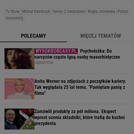
Tv Show
Michał Danilczuk
Taniec Z Gwiazdami
Majka Jeżowska
Polsat
Uczestnicy
POLECAMY
WIĘCEJ TEMATÓW
Psycholożka: Do
narcyzów często lgną osoby masochistyczne
SUBSKRYPCJA
Anita Werner na zdjęciach z początków kariery.
Tak wyglądała 25 lat temu. "Pamiętam panią z
filmu"
Zamówili produkty za pół miliona. Ekspert
wprost ocenia składniki, które trafią do kuchni
prezydenta