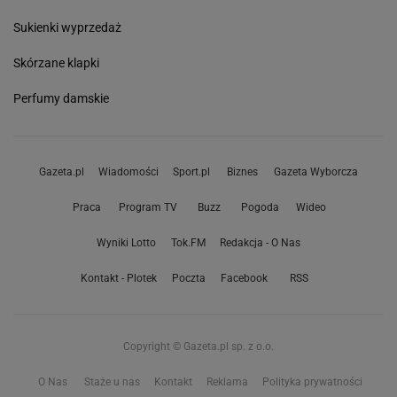
Sukienki wyprzedaż
Skórzane klapki
Perfumy damskie
Gazeta.pl
Wiadomości
Sport.pl
Biznes
Gazeta Wyborcza
Praca
Program TV
Buzz
Pogoda
Wideo
Wyniki Lotto
Tok.FM
Redakcja - O Nas
Kontakt - Plotek
Poczta
Facebook
RSS
Copyright © Gazeta.pl sp. z o.o.
O Nas
Staże u nas
Kontakt
Reklama
Polityka prywatności