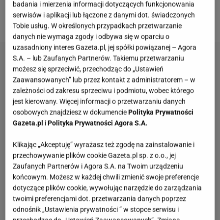
badania i mierzenia informacji dotyczących funkcjonowania
razem z programem pożegnała się Majka
serwisów i aplikacji lub łączone z danymi dot. świadczonych
Jeżowska
. Widzowie nie kryli rozżalenia.
Tobie usług. W określonych przypadkach przetwarzanie
danych nie wymaga zgody i odbywa się w oparciu o
uzasadniony interes Gazeta.pl, jej spółki powiązanej – Agora
S.A. – lub Zaufanych Partnerów. Takiemu przetwarzaniu
możesz się sprzeciwić, przechodząc do „Ustawień
Zaawansowanych” lub przez kontakt z administratorem – w
zależności od zakresu sprzeciwu i podmiotu, wobec którego
jest kierowany. Więcej informacji o przetwarzaniu danych
osobowych znajdziesz w dokumencie
Polityka Prywatności
Gazeta.pl
i
Polityka Prywatności Agora S.A.
Klikając „Akceptuję” wyrażasz też zgodę na zainstalowanie i
przechowywanie plików cookie Gazeta.pl sp. z o.o., jej
Zaufanych Partnerów i Agora S.A. na Twoim urządzeniu
końcowym. Możesz w każdej chwili zmienić swoje preferencje
dotyczące plików cookie, wywołując narzędzie do zarządzania
twoimi preferencjami dot. przetwarzania danych poprzez
odnośnik „Ustawienia prywatności ” w stopce serwisu i
przechodząc do „Ustawień Zaawansowanych”. Zmiana