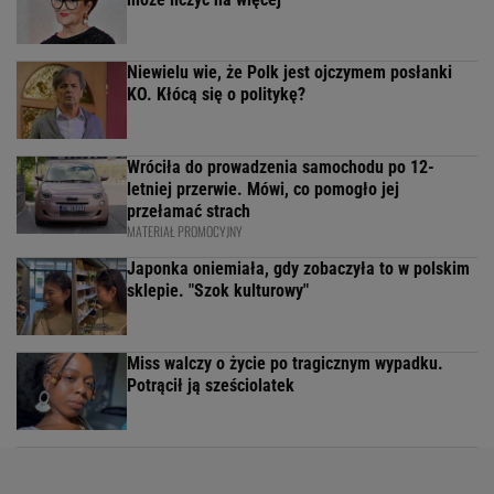
Niewielu wie, że Polk jest ojczymem posłanki
KO. Kłócą się o politykę?
Wróciła do prowadzenia samochodu po 12-
letniej przerwie. Mówi, co pomogło jej
przełamać strach
MATERIAŁ PROMOCYJNY
Japonka oniemiała, gdy zobaczyła to w polskim
sklepie. "Szok kulturowy"
Miss walczy o życie po tragicznym wypadku.
Potrącił ją sześciolatek