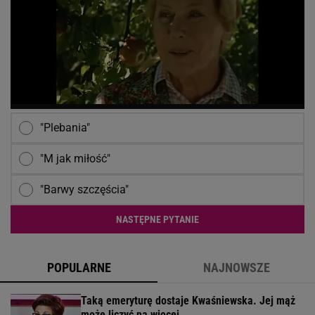
"Plebania"
"M jak miłość"
"Barwy szczęścia"
NASTĘPNE PYTANIE
POPULARNE
NAJNOWSZE
Taką emeryturę dostaje Kwaśniewska. Jej mąż
może liczyć na więcej