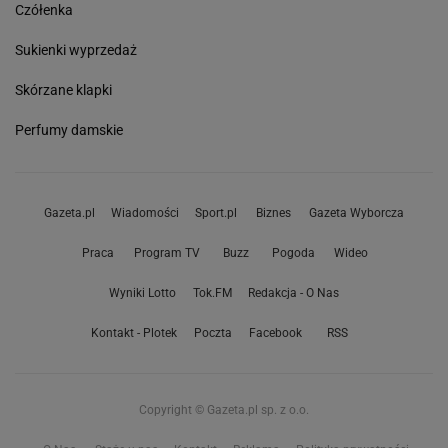
Czółenka
Sukienki wyprzedaż
Skórzane klapki
Perfumy damskie
Gazeta.pl
Wiadomości
Sport.pl
Biznes
Gazeta Wyborcza
Praca
Program TV
Buzz
Pogoda
Wideo
Wyniki Lotto
Tok.FM
Redakcja - O Nas
Kontakt - Plotek
Poczta
Facebook
RSS
Copyright © Gazeta.pl sp. z o.o.