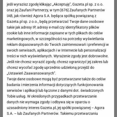
jeśli wyrazisz zgodę klikając „Akceptuję”, Gazeta.pl sp. z o.o.
oraz jej Zaufani Partnerzy, w tym [
676
] Zaufanych Partnerów
IAB, jak również Agora S.A. będąca spółką powiązaną z
Gazeta.pl sp. z o.o., będą przetwarzać Twoje dane osobowe
takie jak adresy IP, adresy e-mail czy identyfikatory plików
Nowe wieści na temat "Familiady" - szykują sie
cookie lub inne informacje zapisane w tych plikach do celów
zmiany.
marketingowych, w szczególności na potrzeby wyświetlania
reklam dopasowanych do Twoich zainteresowań i preferencji w
TVP ogłosiła datę zakończenia bieżącego sezonu
swoich serwisach, aplikacjach i w Internecie lub personalizacji
treści w nich wyświetlanych. Wyrażenie zgody jest dobrowolne.
Po emisji finałowego odcinka widzowie zobaczą
Jeśli nie chcesz wyrazić zgody, chcesz ograniczyć jej zakres lub
chcesz wycofać zgodę uprzednio udzieloną przejdź do
powtórki.
„Ustawień Zaawansowanych”.
Twoje dane osobowe mogą być przetwarzane także do celów
"
Familiada
" od lat pozostaje jednym z najbardziej
badania i mierzenia informacji dotyczących funkcjonowania
rozpoznawalnych teleturniejów w polskiej telewizji.
serwisów i aplikacji lub łączone z danymi dot. świadczonych
Tobie usług. W określonych przypadkach przetwarzanie
Program, który zadebiutował jesienią 1994 roku,
danych nie wymaga zgody i odbywa się w oparciu o
niezmiennie prowadzi
Karol Strasburger
. W ostatnim
uzasadniony interes Gazeta.pl, jej spółki powiązanej – Agora
czasie format przeszedł jednak sporą metamorfozę.
S.A. – lub Zaufanych Partnerów. Takiemu przetwarzaniu