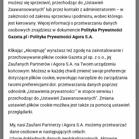
możesz się sprzeciwić, przechodząc do „Ustawień
Zmieniło się studio, scenografia, a także część
Zaawansowanych” lub przez kontakt z administratorem – w
zasad gry. Produkcja zyskała nową oprawę, a twórcy
zależności od zakresu sprzeciwu i podmiotu, wobec którego
postawili na odświeżenie formuły, zachowując
jest kierowany. Więcej informacji o przetwarzaniu danych
osobowych znajdziesz w dokumencie
Polityka Prywatności
jednocześnie charakter, który od lat przyciąga
Gazeta.pl
i
Polityka Prywatności Agora S.A.
wierną publiczność. Teraz w sieci pojawił się ważny
komunikat.
Klikając „Akceptuję” wyrażasz też zgodę na zainstalowanie i
przechowywanie plików cookie Gazeta.pl sp. z o.o., jej
Zaufanych Partnerów i Agora S.A. na Twoim urządzeniu
końcowym. Możesz w każdej chwili zmienić swoje preferencje
dotyczące plików cookie, wywołując narzędzie do zarządzania
twoimi preferencjami dot. przetwarzania danych poprzez
odnośnik „Ustawienia prywatności ” w stopce serwisu i
przechodząc do „Ustawień Zaawansowanych”. Zmiana
ustawień plików cookie możliwa jest także za pomocą ustawień
przeglądarki.
My, nasi Zaufani Partnerzy i Agora S.A. możemy przetwarzać
dane osobowe w następujących celach:
Użycie dokładnych danych geolokalizacyjnych. Aktywne