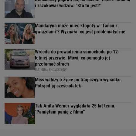
i zszokował widzów. "Kto to jest?"
Mandaryna może mieć kłopoty w "Tańcu z
gwiazdami"? Wyznała, co jest problematyczne
Wróciła do prowadzenia samochodu po 12-
letniej przerwie. Mówi, co pomogło jej
przełamać strach
MATERIAŁ PROMOCYJNY
Miss walczy o życie po tragicznym wypadku.
Potrącił ją sześciolatek
Tak Anita Werner wyglądała 25 lat temu.
"Pamiętam panią z filmu"