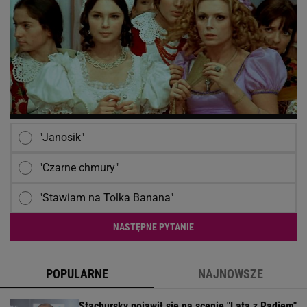
"Janosik"
"Czarne chmury"
"Stawiam na Tolka Banana"
NASTĘPNE PYTANIE
POPULARNE
NAJNOWSZE
Stachursky pojawił się na scenie "Lata z Radiem"