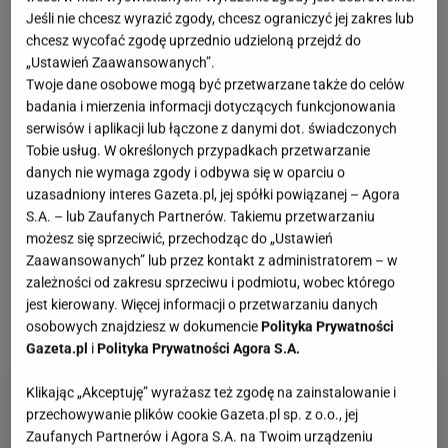
bezszelestnie, można też zagrać w zasadzie jedną,
Jeśli nie chcesz wyrazić zgody, chcesz ograniczyć jej zakres lub
która zapewni nieśmiertelność.
Jadwiga Barańska
chcesz wycofać zgodę uprzednio udzieloną przejdź do
„Ustawień Zaawansowanych”.
nie zagrała oczywiście jednej roli, ale jej Barbara
Twoje dane osobowe mogą być przetwarzane także do celów
Niechcicowa w "Nocach i dniach" to są wszystkie
badania i mierzenia informacji dotyczących funkcjonowania
Barbary, Krystyny, Haliny i Łukasze. To właśnie my
.
serwisów i aplikacji lub łączone z danymi dot. świadczonych
Tobie usług. W określonych przypadkach przetwarzanie
Pani Jadwiga była mi bardzo bliska, Pan Jerzy jest
danych nie wymaga zgody i odbywa się w oparciu o
mi bliski, boleję nad tym odejściem" - czytamy. Jerzy
uzasadniony interes Gazeta.pl, jej spółki powiązanej – Agora
Antczak i Jadwiga Barańska przez lata tworzyli
S.A. – lub Zaufanych Partnerów. Takiemu przetwarzaniu
możesz się sprzeciwić, przechodząc do „Ustawień
szczęśliwe małżeństwo. Para poznała się jeszcze
Zaawansowanych” lub przez kontakt z administratorem – w
podczas studiów. Kiedy Jadwiga Barańska zdawała
zależności od zakresu sprzeciwu i podmiotu, wobec którego
do szkoły, Antczak był w komisji egzaminacyjnej i
jest kierowany. Więcej informacji o przetwarzaniu danych
osobowych znajdziesz w dokumencie
Polityka Prywatności
niezbyt przyjemnie ją potraktował.
Gazeta.pl
i
Polityka Prywatności Agora S.A.
Klikając „Akceptuję” wyrażasz też zgodę na zainstalowanie i
przechowywanie plików cookie Gazeta.pl sp. z o.o., jej
Zaufanych Partnerów i Agora S.A. na Twoim urządzeniu