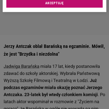
AKCEPTUJĘ
Jerzy Antczak oblał Barańską na egzaminie. Mówił,
że jest "Brzydka i niezdolna"
Jadwiga Barańska
miała 17 lat, kiedy postanowiła
zdawać do szkoły aktorskiej. Wybrała Państwową
Wyższą Szkołę Filmową i Teatralną w Łodzi.
Już
podczas egzaminów miała okazję poznać Jerzego
Antczaka. 23-latek był wtedy członkiem komisji
. Po
latach aktor wspominał w rozmowie z "Życiem na
gorąco", że Barańska w ogóle nie wywarła na nim