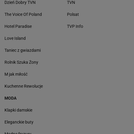
Dzień Dobry TVN
TVN
The Voice Of Poland
Polsat
Hotel Paradise
TVP Info
Love Island
Taniec z gwiazdami
Rolnik Szuka Żony
M jak miłość
Kuchenne Rewolucje
MODA
Klapki damskie
Eleganckie buty
Modne fryzury