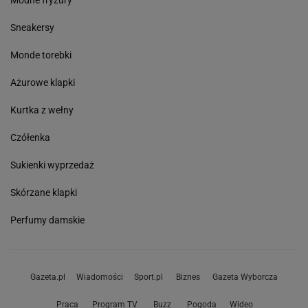
Sneakersy
Monde torebki
Ażurowe klapki
Kurtka z wełny
Czółenka
Sukienki wyprzedaż
Skórzane klapki
Perfumy damskie
Gazeta.pl
Wiadomości
Sport.pl
Biznes
Gazeta Wyborcza
Praca
Program TV
Buzz
Pogoda
Wideo