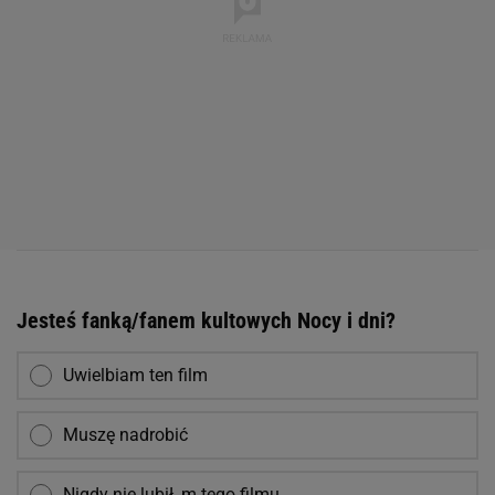
Jesteś fanką/fanem kultowych Nocy i dni?
Uwielbiam ten film
Muszę nadrobić
Nigdy nie lubił_m tego filmu