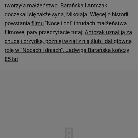
tworzyła małżeństwo. Barańska i Antczak
doczekali się także syna, Mikołaja. Więcej o historii
powstania
filmu
"Noce i dni" i trudach małżeństwa
filmowej pary przeczytacie tutaj:
Antczak uznał ją za
chudą i brzydką, później wziął z nią ślub i dał główną
rolę w "Nocach i dniach". Jadwiga Barańska kończy
85 lat