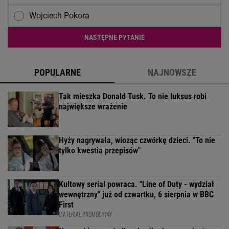
Wojciech Pokora
NASTĘPNE PYTANIE
POPULARNE
NAJNOWSZE
Tak mieszka Donald Tusk. To nie luksus robi
największe wrażenie
Hyży nagrywała, wioząc czwórkę dzieci. "To nie
tylko kwestia przepisów"
Kultowy serial powraca. "Line of Duty - wydział
wewnętrzny" już od czwartku, 6 sierpnia w BBC
First
MATERIAŁ PROMOCYJNY