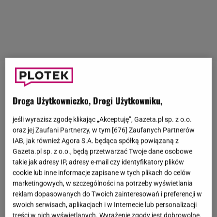
25 października
media obiegła smutna wiadomość o
śmierci Jadwigi Barańskiej
. Aktorka, która wcieliła
Droga Użytkowniczko, Drogi Użytkowniku,
się w niezapomnianą postać Barbary Niechcic w
jeśli wyrazisz zgodę klikając „Akceptuję”, Gazeta.pl sp. z o.o.
"Nocach i dniach" miała 89 lat. O jej śmierci
oraz jej Zaufani Partnerzy, w tym [
676
] Zaufanych Partnerów
poinformował w sieci Jerzy Antczak. Za
IAB, jak również Agora S.A. będąca spółką powiązaną z
pośrednictwem jego profilu informacje o odejściu
Gazeta.pl sp. z o.o., będą przetwarzać Twoje dane osobowe
takie jak adresy IP, adresy e-mail czy identyfikatory plików
aktorki przekazał Łukasz Maciejewski. "Kilka dni po
cookie lub inne informacje zapisane w tych plikach do celów
swoich 89 urodzinach, odeszła Jadwiga Barańska.
marketingowych, w szczególności na potrzeby wyświetlania
Nasze noce, nasze dni... Aktorstwo to tajemniczy
reklam dopasowanych do Twoich zainteresowań i preferencji w
swoich serwisach, aplikacjach i w Internecie lub personalizacji
zawód. Można grać dziesiątki ról, i przeminąć niemal
treści w nich wyświetlanych. Wyrażenie zgody jest dobrowolne.