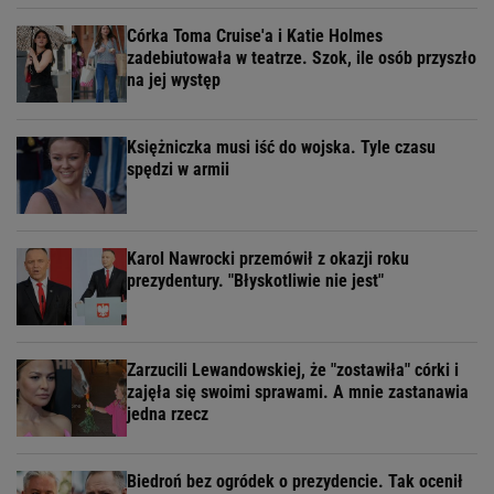
Córka Toma Cruise'a i Katie Holmes
zadebiutowała w teatrze. Szok, ile osób przyszło
na jej występ
Księżniczka musi iść do wojska. Tyle czasu
spędzi w armii
Karol Nawrocki przemówił z okazji roku
prezydentury. "Błyskotliwie nie jest"
Zarzucili Lewandowskiej, że "zostawiła" córki i
zajęła się swoimi sprawami. A mnie zastanawia
jedna rzecz
Biedroń bez ogródek o prezydencie. Tak ocenił