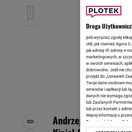
Droga Użytkownicz
jeśli wyrazisz zgodę klika
IAB, jak również Agora S
jak adresy IP, adresy e-m
marketingowych, w szcze
w swoich serwisach, aplik
dobrowolne. Jeśli nie ch
przejdź do „Ustawień Z
Twoje dane osobowe mogą
serwisów i aplikacji lub
danych nie wymaga zgody 
lub Zaufanych Partnerów
lub przez kontakt z admi
Więcej informacji o prz
Andrzej Grabowski ni
Prywatności Agora S.A.