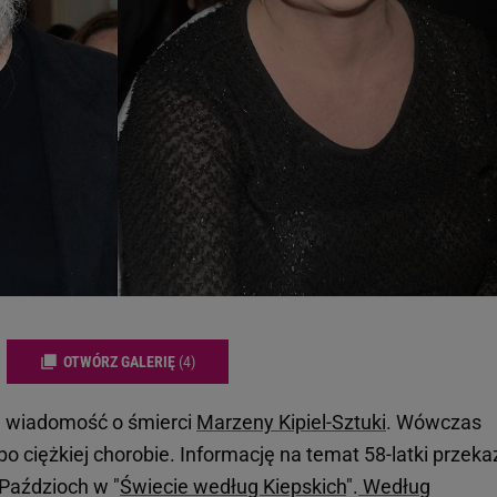
OTWÓRZ GALERIĘ
(4)
ę wiadomość o śmierci
Marzeny Kipiel-Sztuki
. Wówczas
po ciężkiej chorobie. Informację na temat 58-latki przeka
 Paździoch w "
Świecie według Kiepskich
".
Według