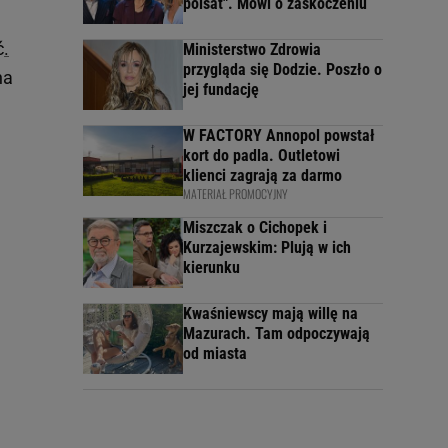
polsat". Mówi o zaskoczeniu
ć
.
Ministerstwo Zdrowia
przygląda się Dodzie. Poszło o
na
jej fundację
W FACTORY Annopol powstał
kort do padla. Outletowi
klienci zagrają za darmo
MATERIAŁ PROMOCYJNY
Miszczak o Cichopek i
Kurzajewskim: Plują w ich
kierunku
Kwaśniewscy mają willę na
Mazurach. Tam odpoczywają
od miasta