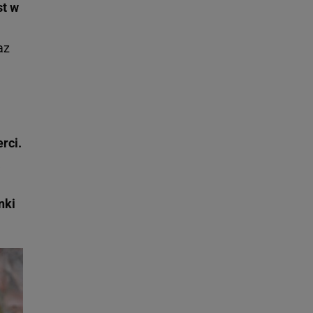
st w
az
rci.
a
nki