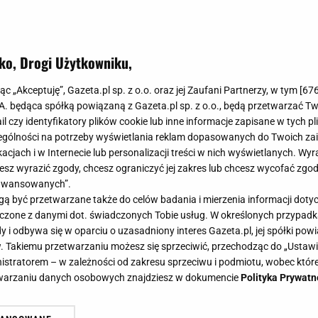
ko, Drogi Użytkowniku,
jąc „Akceptuję”, Gazeta.pl sp. z o.o. oraz jej Zaufani Partnerzy, w tym [
67
.A. będąca spółką powiązaną z Gazeta.pl sp. z o.o., będą przetwarzać T
ail czy identyfikatory plików cookie lub inne informacje zapisane w tych p
gólności na potrzeby wyświetlania reklam dopasowanych do Twoich zain
acjach i w Internecie lub personalizacji treści w nich wyświetlanych. Wyr
cesz wyrazić zgody, chcesz ograniczyć jej zakres lub chcesz wycofać zgo
aawansowanych”.
 być przetwarzane także do celów badania i mierzenia informacji dot
 łączone z danymi dot. świadczonych Tobie usług. W określonych przypad
i odbywa się w oparciu o uzasadniony interes Gazeta.pl, jej spółki powi
. Takiemu przetwarzaniu możesz się sprzeciwić, przechodząc do „Ust
nistratorem – w zależności od zakresu sprzeciwu i podmiotu, wobec które
etwarzaniu danych osobowych znajdziesz w dokumencie
Polityka Prywatn
e pojawił się na pogrzebie Marzen