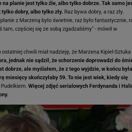
 na planie jest tylko źle, albo tylko dobrze. Tak samo je
tylko dobry, albo tylko zły.
Raz bywa dobry, a raz zły.
 planie z Marzeną było świetnie, raz było fantastycznie, r
coś tam, częściej się ze sobą zgadzaliśmy" - mówił w
 ostatniej chwili miał nadzieję, że Marzena Kipiel-Sztuka
ora, jednak nie sądził, że schorzenie doprowadzi do śmie
st dobrze, ale myślałem, że z tego wyjdzie, w końcu był
rę miesięcy skończyłaby 59. To nie jest wiek, kiedy się
z Pudelkiem.
Więcej zdjęć serialowych Ferdynanda i Hali
rony.