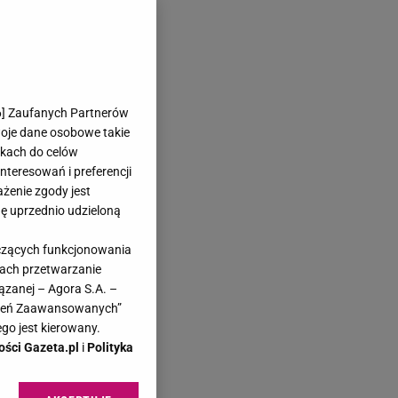
6
] Zaufanych Partnerów
woje dane osobowe takie
likach do celów
teresowań i preferencji
ażenie zgody jest
dę uprzednio udzieloną
yczących funkcjonowania
kach przetwarzanie
ązanej – Agora S.A. –
awień Zaawansowanych”
go jest kierowany.
ości Gazeta.pl
i
Polityka
y