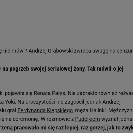
ię nie mówi? Andrzej Grabowski zwraca uwagę na cenzu
 na pogrzeb swojej serialowej żony. Tak mówił o jej
i pojawiła się Renata Pałys. Nie zabrakło również reżys
ka Yoki
. Na uroczystości nie zagościł jednak
Andrzej
alu grał
Ferdynanda Kiepskiego
, męża Halinki. Mężczyzn
ł się na ceremonię. W rozmowie z
Pudelkiem
wyznał jedna
zeną pracowało mi się raz lepiej, raz gorzej, jak to zwy