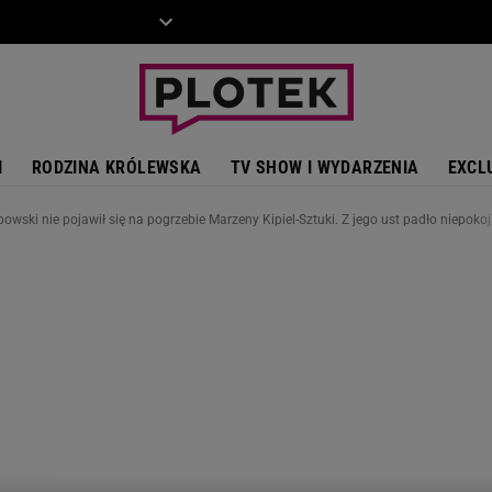
ZIECKO
MOTO
I
RODZINA KRÓLEWSKA
TV SHOW I WYDARZENIA
EXCL
owski nie pojawił się na pogrzebie Marzeny Kipiel-Sztuki. Z jego ust padło niepok