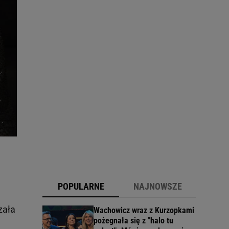
POPULARNE
NAJNOWSZE
zała
Wachowicz wraz z Kurzopkami
pożegnała się z "halo tu