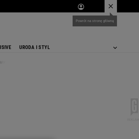
USIVE
URODA I STYL
ojące wyznanie