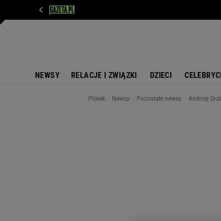
WIADOMOŚCI
NEXT
SPORT
PLOTEK
D
NEWSY
RELACJE I ZWIĄZKI
DZIECI
CELEBRYC
Plotek
Newsy
Pozostałe newsy
Andrzej Grab