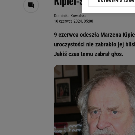
Kipiel-Sztuki. Z jeg
USTAWIENIA ZAA
Klikając „Akceptuję” wyra
Zaufanych Partnerów i A
Dominika Kowalska
dotyczące plików cookie,
16 czerwca 2024, 05:00
odnośnik „Ustawienia pr
plików cookie możliwa je
9 czerwca odeszła Marzena Kipie
My, nasi Zaufani Partne
uroczystości nie zabrakło jej bli
Użycie dokładnych danych
Jakiś czas temu zabrał głos.
Przechowywanie informacji
badnie odbiorców i uleps