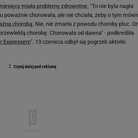
lu miesięcy miała problemy zdrowotne.
"To nie była nagła
u poważnie chorowała, ale nie chciała, żeby o tym mówi
ważną chorobą.
Nie, nie zmarła z powodu choroby płuc. O
, przewlekłą chorobę. Chorowała od dawna" - podkreśliła
r Expressem
". 13 czerwca odbył się pogrzeb aktorki.