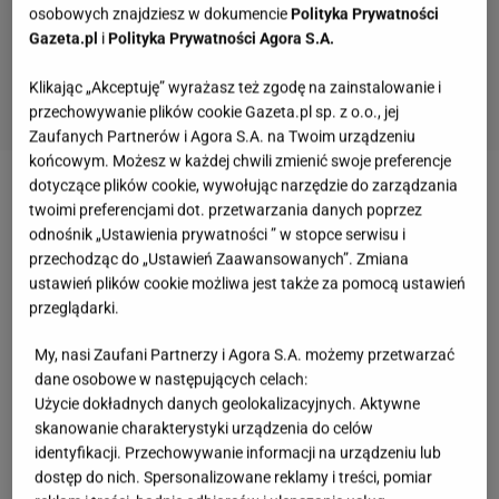
osobowych znajdziesz w dokumencie
Polityka Prywatności
Gazeta.pl
i
Polityka Prywatności Agora S.A.
Klikając „Akceptuję” wyrażasz też zgodę na zainstalowanie i
przechowywanie plików cookie Gazeta.pl sp. z o.o., jej
Zaufanych Partnerów i Agora S.A. na Twoim urządzeniu
końcowym. Możesz w każdej chwili zmienić swoje preferencje
dotyczące plików cookie, wywołując narzędzie do zarządzania
Zobacz wideo
Kacper Kuszewski o "torturach" w
twoimi preferencjami dot. przetwarzania danych poprzez
TTBZ. "Nie mogłem uwierzyć"
odnośnik „Ustawienia prywatności ” w stopce serwisu i
przechodząc do „Ustawień Zaawansowanych”. Zmiana
ustawień plików cookie możliwa jest także za pomocą ustawień
Bartosz Żukowski i Małgorzata Pieńkowska
przeglądarki.
regularnie się spotykają. Co ich łączy?
My, nasi Zaufani Partnerzy i Agora S.A. możemy przetwarzać
dane osobowe w następujących celach:
Okazuje się, że Bartosz Żukowski i Małgorzata
Użycie dokładnych danych geolokalizacyjnych. Aktywne
Pieńkowska nie tylko są sąsiadami,
skanowanie charakterystyki urządzenia do celów
identyfikacji. Przechowywanie informacji na urządzeniu lub
zamieszkującymi jedno z najbardziej artystycznych
dostęp do nich. Spersonalizowane reklamy i treści, pomiar
osiedli (a na pewno najbardziej artystyczne w