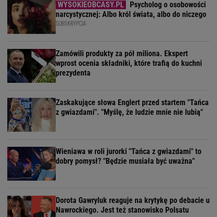
Psycholog o osobowości
narcystycznej: Albo król świata, albo do niczego
SUBSKRYPCJA
Zamówili produkty za pół miliona. Ekspert
wprost ocenia składniki, które trafią do kuchni
prezydenta
Zaskakujące słowa Englert przed startem "Tańca
z gwiazdami". "Myślę, że ludzie mnie nie lubią"
Wieniawa w roli jurorki "Tańca z gwiazdami" to
dobry pomysł? "Będzie musiała być uważna"
Dorota Gawryluk reaguje na krytykę po debacie u
Nawrockiego. Jest też stanowisko Polsatu