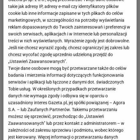
takie jak adresy IP, adresy e-mail czy identyfikatory plików
cookie lub inne informacje zapisane w tych plikach do celów
marketingowych, w szczególności na potrzeby wyświetlania
reklam dopasowanych do Twoich zainteresowań i preferencji w
swoich serwisach, aplikacjach i w Internecie lub personalizacji
treści w nich wyświetlanych. Wyrażenie zgody jest dobrowolne.
Jeśli nie chcesz wyrazić zgody, chcesz ograniczyć jej zakres lub
chcesz wycofać zgodę uprzednio udzieloną przejdź do
„Ustawień Zaawansowanych”.
Twoje dane osobowe mogą być przetwarzane także do celów
badania i mierzenia informacji dotyczących funkcjonowania
serwisów i aplikacji lub łączone z danymi dot. świadczonych
Tobie usług. W określonych przypadkach przetwarzanie
danych nie wymaga zgody i odbywa się w oparciu o
uzasadniony interes Gazeta.pl, jej spółki powiązanej – Agora
S.A. – lub Zaufanych Partnerów. Takiemu przetwarzaniu
możesz się sprzeciwić, przechodząc do „Ustawień
Zaawansowanych” lub przez kontakt z administratorem – w
zależności od zakresu sprzeciwu i podmiotu, wobec którego
jest kierowany. Więcej informacji o przetwarzaniu danych