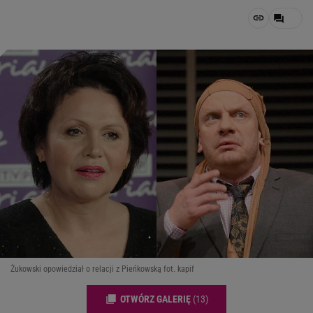
Żukowski opowiedział o relacji z Pieńkowską fot. kapif
OTWÓRZ GALERIĘ
(13)