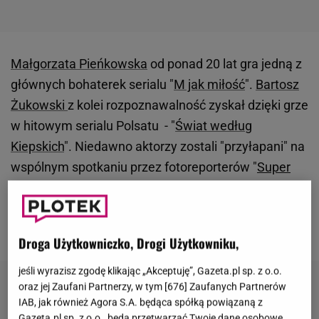
Małgorzata Pieńkowska
od ponad 20 lat gra jedną z
głównych bohaterek serialu "
M jak miłość
".
Bartosz
Żukowski
z kolei rozpoznawalność zyskał dzięki grze
w hitowym serialu Polsatu - "
Świat według
Kiepskich
". Niedawno aktorzy zostali "przyłapani" na
wspólnym spotkaniu przez fotoreporterów "
Super
Expressu
", co podsyciło
plotki
na ich temat. Aktorzy
widziani byli na Saskiej Kępie, gdzie oboje
mieszkają.
Droga Użytkowniczko, Drogi Użytkowniku,
jeśli wyrazisz zgodę klikając „Akceptuję”, Gazeta.pl sp. z o.o.
oraz jej Zaufani Partnerzy, w tym [
676
] Zaufanych Partnerów
IAB, jak również Agora S.A. będąca spółką powiązaną z
Gazeta.pl sp. z o.o., będą przetwarzać Twoje dane osobowe