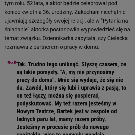
tym roku 52 lata, a aktor będzie celebrował pod
koniec kwietnia 36. urodziny. Zakochani niechętnie
ujawniają szczegóły swojej relacji, ale w "
Pytania na
śniadanie
" aktorka postanowiła wypowiedzieć się na
temat związku. Dziennikarka zapytała, czy Cielecka
rozmawia z partnerem o pracy w domu.
Tak. Trudno tego uniknąć. Słyszę czasem, że
są takie pomysły. "A, my nie przynosimy
pracy do domu". Mnie się wydaje, że się nie
da. Zawód, który się lubi i uprawia z pasją, to
on też łączy, można się pospierać,
podyskutować. My też razem jesteśmy w
Nowym Teatrze, Bartek jest w zespole od
ładnych paru lat, mamy razem próby.
Jesteśmy w procesie prób do nowego
spektaklu, więc te pomysły wpadają