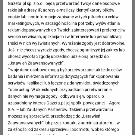
Gazeta.pl sp. z o.o., będą przetwarzać Twoje dane osobowe
takie jak adresy IP, adresy e-mail czy identyfikatory plików
cookie lub inne informacje zapisane w tych plikach do celów
marketingowych, w szczególności na potrzeby wyświetlania
reklam dopasowanych do Twoich zainteresowań i preferencji w
swoich serwisach, aplikacjach i w Internecie lub personalizacji
treści w nich wyświetlanych. Wyrażenie zgody jest dobrowolne.
Jeśli nie chcesz wyrazić zgody, chcesz ograniczyć jej zakres lub
chcesz wycofać zgodę uprzednio udzieloną przejdź do
„Ustawień Zaawansowanych”.
Twoje dane osobowe mogą być przetwarzane także do celów
badania i mierzenia informacji dotyczących funkcjonowania
serwisów i aplikacji lub łączone z danymi dot. świadczonych
Tobie usług. W określonych przypadkach przetwarzanie
danych nie wymaga zgody i odbywa się w oparciu o
uzasadniony interes Gazeta.pl, jej spółki powiązanej – Agora
S.A. – lub Zaufanych Partnerów. Takiemu przetwarzaniu
możesz się sprzeciwić, przechodząc do „Ustawień
Zaawansowanych” lub przez kontakt z administratorem – w
zależności od zakresu sprzeciwu i podmiotu, wobec którego