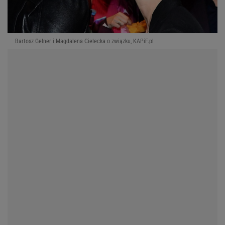
Bartosz Gelner i Magdalena Cielecka o związku, KAPiF.pl