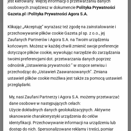
jest kierowany. Więcej informacji o przetwarzaniu danych
osobowych znajdziesz w dokumencie
Polityka Prywatności
Gazeta.pl
i
Polityka Prywatności Agora S.A.
Klikając „Akceptuję” wyrażasz też zgodę na zainstalowanie i
przechowywanie plików cookie Gazeta.pl sp. z o.o., jej
Zobacz wideo
Magda Cielecka z nowym filmikiem
Zaufanych Partnerów i Agora S.A. na Twoim urządzeniu
na Instagramie. Czegoś tam brakuje
końcowym. Możesz w każdej chwili zmienić swoje preferencje
dotyczące plików cookie, wywołując narzędzie do zarządzania
twoimi preferencjami dot. przetwarzania danych poprzez
Magdalena Cielecka jak zwykle elegancka pojawiła
odnośnik „Ustawienia prywatności ” w stopce serwisu i
się na rozdaniu nominacji do Orłów
przechodząc do „Ustawień Zaawansowanych”. Zmiana
ustawień plików cookie możliwa jest także za pomocą ustawień
przeglądarki.
Aktorka wielu widzom dała się poznać jako
ekscentryczna mecenas Joanna Chyłka w serialu
My, nasi Zaufani Partnerzy i Agora S.A. możemy przetwarzać
"
Chyłka
" na podstawie prozy
Remigiusza Mroza
. Od
dane osobowe w następujących celach:
Użycie dokładnych danych geolokalizacyjnych. Aktywne
wielu lat pojawia się w wielu produkcjach kinowych i
skanowanie charakterystyki urządzenia do celów
telewizyjnych. Tym razem została doceniona za rolę
identyfikacji. Przechowywanie informacji na urządzeniu lub
w dramacie "Lęk", w którym odegrała rolę jednej z
dostęp do nich. Spersonalizowane reklamy i treści, pomiar