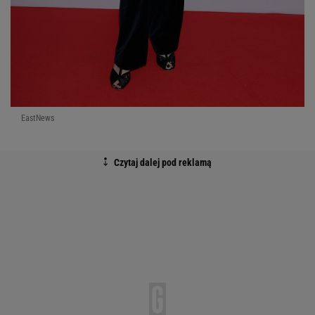
EastNews