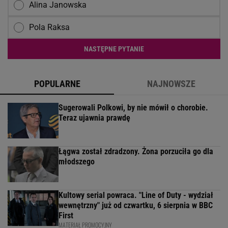
Alina Janowska
Pola Raksa
NASTĘPNE PYTANIE
POPULARNE
NAJNOWSZE
Sugerowali Polkowi, by nie mówił o chorobie.
Teraz ujawnia prawdę
Łągwa został zdradzony. Żona porzuciła go dla
młodszego
Kultowy serial powraca. "Line of Duty - wydział
wewnętrzny" już od czwartku, 6 sierpnia w BBC
First
MATERIAŁ PROMOCYJNY