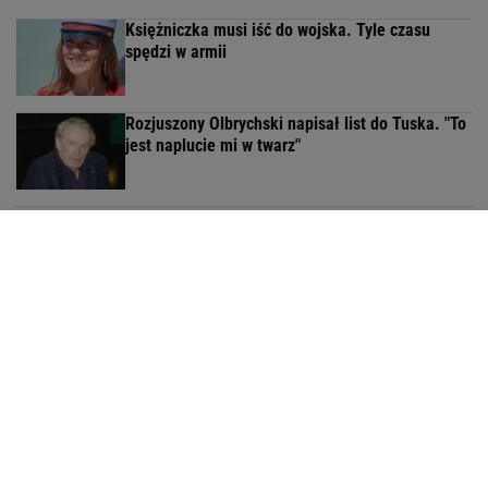
Księżniczka musi iść do wojska. Tyle czasu
spędzi w armii
Rozjuszony Olbrychski napisał list do Tuska. "To
jest naplucie mi w twarz"