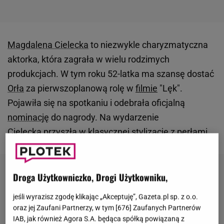
Magdalena Cielecka
to niezwykle charyzmatyczna
aktorka, która zagrała w wielu rodzimych
produkcjach. W tym roku 52-latka ma szansę dostać
Orła
za pierwszoplanową rolę w
filmie
"Lęk".
Pojawiła się na spotkaniu i odebrała oficjalną
nominację
do nagrody. Na wydarzenie
Cielecka przyszła w klasycznej stylizację z perłami.
Droga Użytkowniczko, Drogi Użytkowniku,
jeśli wyrazisz zgodę klikając „Akceptuję”, Gazeta.pl sp. z o.o.
oraz jej Zaufani Partnerzy, w tym [
676
] Zaufanych Partnerów
IAB, jak również Agora S.A. będąca spółką powiązaną z