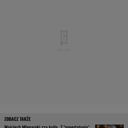
Wojciech Młynarski zza kulis. Z "supertatusia"