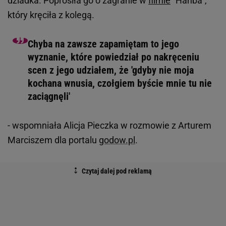
dziadka. Poprosiła go o zagranie w
filmie
"Hańba",
który kręciła z kolegą.
Chyba na zawsze zapamiętam to jego
wyznanie, które powiedział po nakręceniu
scen z jego udziałem, że 'gdyby nie moja
kochana wnusia, czołgiem byście mnie tu nie
zaciągnęli'
- wspomniała Alicja Pieczka w rozmowie z Arturem
Marciszem dla portalu
godow.pl
.