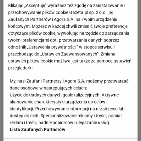
Stępowskiego. Wtedy chyba narodziła się
Klikając „Akceptuję” wyrażasz też zgodę na zainstalowanie i
myśl, że może będę aktorem
przechowywanie plików cookie Gazeta.pl sp. z o.o., jej
Zaufanych Partnerów i Agora S.A. na Twoim urządzeniu
końcowym. Możesz w każdej chwili zmienić swoje preferencje
- powiedział Pieczka, którego słowa cytuje
"Viva!"
.
dotyczące plików cookie, wywołując narzędzie do zarządzania
twoimi preferencjami dot. przetwarzania danych poprzez
Zobacz wideo
Maciej Musiał opowiada o byciu
odnośnik „Ustawienia prywatności ” w stopce serwisu i
przechodząc do „Ustawień Zaawansowanych”. Zmiana
podjaranym. "Wchodził Gajos i biliśmy pokłony przed
ustawień plików cookie możliwa jest także za pomocą ustawień
mistrzem"
przeglądarki.
My, nasi Zaufani Partnerzy i Agora S.A. możemy przetwarzać
Młody Franciszek miał chęci, ale nie miał
dane osobowe w następujących celach:
możliwości, by spełnić to marzenie. Po zakończeniu
Użycie dokładnych danych geolokalizacyjnych. Aktywne
II wojny światowej podjął się pracy jako górnik.
skanowanie charakterystyki urządzenia do celów
identyfikacji. Przechowywanie informacji na urządzeniu lub
Następnie za namową ojca poszedł na studia na
dostęp do nich. Spersonalizowane reklamy i treści, pomiar
politechnice w Gliwicach. Czuł jednak, że to nie dla
reklam i treści, badnie odbiorców i ulepszanie usług.
niego. Aktor wspominał po latach, że nawet pewien
Lista Zaufanych Partnerów
nauczyciel przekonywał go, że robi głupstwo,