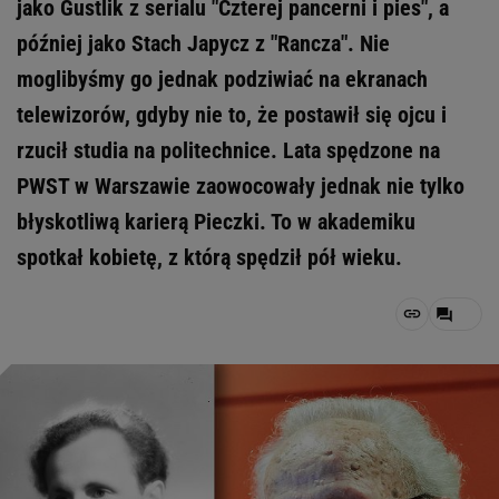
jako Gustlik z serialu "Czterej pancerni i pies", a
później jako Stach Japycz z "Rancza". Nie
moglibyśmy go jednak podziwiać na ekranach
telewizorów, gdyby nie to, że postawił się ojcu i
rzucił studia na politechnice. Lata spędzone na
PWST w Warszawie zaowocowały jednak nie tylko
błyskotliwą karierą Pieczki. To w akademiku
spotkał kobietę, z którą spędził pół wieku.