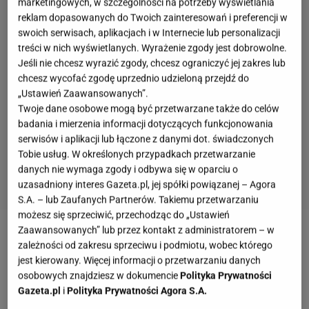
marketingowych, w szczególności na potrzeby wyświetlania
reklam dopasowanych do Twoich zainteresowań i preferencji w
swoich serwisach, aplikacjach i w Internecie lub personalizacji
treści w nich wyświetlanych. Wyrażenie zgody jest dobrowolne.
Jeśli nie chcesz wyrazić zgody, chcesz ograniczyć jej zakres lub
chcesz wycofać zgodę uprzednio udzieloną przejdź do
„Ustawień Zaawansowanych”.
Twoje dane osobowe mogą być przetwarzane także do celów
badania i mierzenia informacji dotyczących funkcjonowania
serwisów i aplikacji lub łączone z danymi dot. świadczonych
Tobie usług. W określonych przypadkach przetwarzanie
danych nie wymaga zgody i odbywa się w oparciu o
uzasadniony interes Gazeta.pl, jej spółki powiązanej – Agora
S.A. – lub Zaufanych Partnerów. Takiemu przetwarzaniu
możesz się sprzeciwić, przechodząc do „Ustawień
Zaawansowanych” lub przez kontakt z administratorem – w
Chodziłem z Godowa do pobliskiej Zawady.
zależności od zakresu sprzeciwu i podmiotu, wobec którego
Pamiętam, jak w roku 1938, łatwo policzyć,
jest kierowany. Więcej informacji o przetwarzaniu danych
miałem wtedy zaledwie 10 lat, zobaczyłem
osobowych znajdziesz w dokumencie
Polityka Prywatności
'Znachora' z wielką rolą Kazimierza Junoszy-
Gazeta.pl
i
Polityka Prywatności Agora S.A.