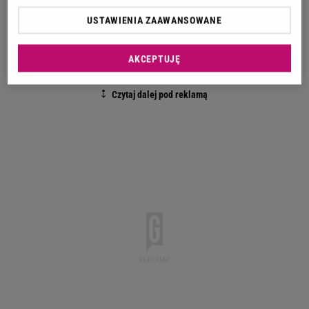
rezygnując ze swojej pasji. Nie zważając na słowa
USTAWIENIA ZAAWANSOWANE
ojca, Pieczka postanowił rzucić studia na
politechnice.
AKCEPTUJĘ