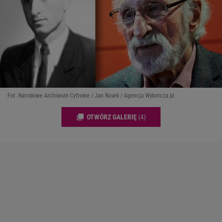
Fot. Narodowe Archiwum Cyfrowe / Jan Rusek / Agencja Wyborcza.pl
OTWÓRZ GALERIĘ
(4)