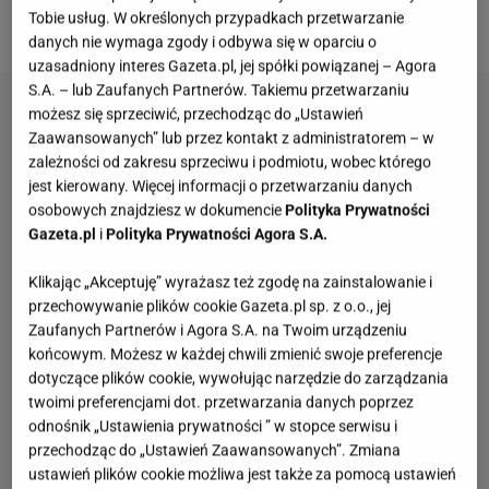
Tobie usług. W określonych przypadkach przetwarzanie
galerii na górze strony.
danych nie wymaga zgody i odbywa się w oparciu o
uzasadniony interes Gazeta.pl, jej spółki powiązanej – Agora
S.A. – lub Zaufanych Partnerów. Takiemu przetwarzaniu
możesz się sprzeciwić, przechodząc do „Ustawień
Zaawansowanych” lub przez kontakt z administratorem – w
zależności od zakresu sprzeciwu i podmiotu, wobec którego
jest kierowany. Więcej informacji o przetwarzaniu danych
osobowych znajdziesz w dokumencie
Polityka Prywatności
Gazeta.pl
i
Polityka Prywatności Agora S.A.
Klikając „Akceptuję” wyrażasz też zgodę na zainstalowanie i
przechowywanie plików cookie Gazeta.pl sp. z o.o., jej
Zaufanych Partnerów i Agora S.A. na Twoim urządzeniu
końcowym. Możesz w każdej chwili zmienić swoje preferencje
dotyczące plików cookie, wywołując narzędzie do zarządzania
twoimi preferencjami dot. przetwarzania danych poprzez
odnośnik „Ustawienia prywatności ” w stopce serwisu i
przechodząc do „Ustawień Zaawansowanych”. Zmiana
ustawień plików cookie możliwa jest także za pomocą ustawień