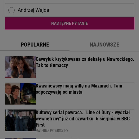
Andrzej Wajda
NASTĘPNE PYTANIE
POPULARNE
NAJNOWSZE
Gawryluk krytykowana za debatę u Nawrockiego.
Tak to tłumaczy
Kwaśniewscy mają willę na Mazurach. Tam
odpoczywają od miasta
Kultowy serial powraca. "Line of Duty - wydział
wewnętrzny" już od czwartku, 6 sierpnia w BBC
First
MATERIAŁ PROMOCYJNY