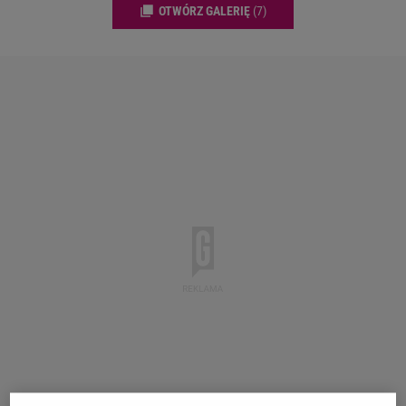
OTWÓRZ GALERIĘ
(7)