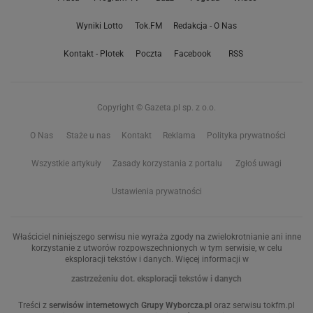
Wyniki Lotto
Tok.FM
Redakcja - O Nas
Kontakt - Plotek
Poczta
Facebook
RSS
Copyright © Gazeta.pl sp. z o.o.
O Nas
Staże u nas
Kontakt
Reklama
Polityka prywatności
Wszystkie artykuły
Zasady korzystania z portalu
Zgłoś uwagi
Ustawienia prywatności
Właściciel niniejszego serwisu nie wyraża zgody na zwielokrotnianie ani inne
korzystanie z utworów rozpowszechnionych w tym serwisie, w celu
eksploracji tekstów i danych. Więcej informacji w
zastrzeżeniu dot. eksploracji tekstów i danych
Treści z
serwisów internetowych Grupy Wyborcza.pl
oraz serwisu tokfm.pl