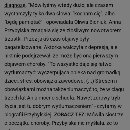
diagnozę
. "Mówiłyśmy wtedy dużo, ale czasem
wystarczyły tylko dwa słowa: "kocham cię", albo
"będę pamiętać" - opowiadała Oliwia Bieniuk. Anna
Przybylska zmagała się ze złośliwym nowotworem
trzustki. Przez jakiś czas objawy były
bagatelizowane. Aktorka walczyła z depresją, ale
nikt nie podejrzewał, że może być ona pierwszym
objawem choroby. "To wszystko daje się łatwo
wytłumaczyć: wyczerpująca opieka nad gromadką
dzieci, stres, obowiązki zawodowe. (...) Stresem i
obowiązkami można także tłumaczyć to, że w ciągu
trzech lat Ania mocno schudła. Nawet zdrowy tryb
życia jest tu dobrym wytłumaczeniem" - czytamy w
biografii Przybylskiej.
ZOBACZ TEŻ:
Mówiła siostrze
o początku choroby. Przybylska nie myślała, że to