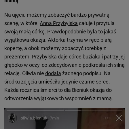
mamą
Na ujęciu możemy zobaczyć bardzo prywatną
scenę, w której
Anna Przybylska
całuje i przytula
swoją małą córkę. Prawdopodobnie była to jakaś
wyjątkowa okazja. Aktorka trzyma w ręce białą
kopertę, a obok możemy zobaczyć torebkę z
prezentem. Przybylska daje córce buziaka i patrzy jej
głęboko w oczy, co zdecydowanie podkreśla ich silną
relację. Oliwia nie
dodała
żadnego podpisu. Na
środku zdjęcia umieściła jedynie
czarne
serce.
Każda rocznica śmierci to dla Bieniuk okazja do
odtworzenia wyjątkowych wspomnień z mamą.