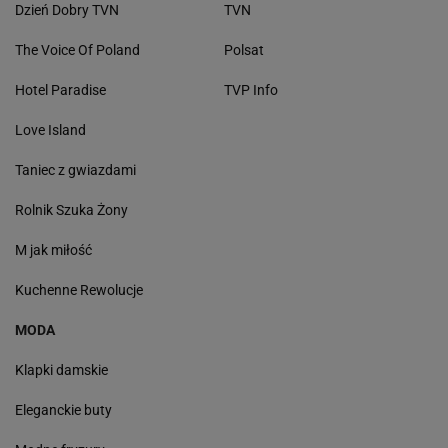
Dzień Dobry TVN
TVN
The Voice Of Poland
Polsat
Hotel Paradise
TVP Info
Love Island
Taniec z gwiazdami
Rolnik Szuka Żony
M jak miłość
Kuchenne Rewolucje
MODA
Klapki damskie
Eleganckie buty