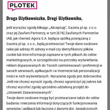
Droga Użytkowniczko, Drogi Użytkowniku,
jeśli wyrazisz zgodę klikając „Akceptuję”, Gazeta.pl sp. z o.o.
Dokładnie 5 października 2014 roku zmarła
Anna
oraz jej Zaufani Partnerzy, w tym [
676
] Zaufanych Partnerów
Przybylska
, uwielbiana aktorka i oddana matka.
IAB, jak również Agora S.A. będąca spółką powiązaną z
Miała zaledwie 35 lat i pozostawiła trójkę dzieci.
Gazeta.pl sp. z o.o., będą przetwarzać Twoje dane osobowe
takie jak adresy IP, adresy e-mail czy identyfikatory plików
Mija dziewięć lat odkąd odeszła, a fani wciąż
cookie lub inne informacje zapisane w tych plikach do celów
wracają chętnie wspomnieniami do czasów, kiedy
marketingowych, w szczególności na potrzeby wyświetlania
mogli oglądać Przybylską na ekranie. Najstarsza
reklam dopasowanych do Twoich zainteresowań i preferencji w
swoich serwisach, aplikacjach i w Internecie lub personalizacji
pociecha aktorki,
Oliwia Bieniuk
, była niezwykle
treści w nich wyświetlanych. Wyrażenie zgody jest dobrowolne.
blisko ze swoją mamą i do dziś często ją wspomina.
Jeśli nie chcesz wyrazić zgody, chcesz ograniczyć jej zakres lub
Co roku, by uczcić jej pamięć, córka aktorki publikuje
chcesz wycofać zgodę uprzednio udzieloną przejdź do
„Ustawień Zaawansowanych”.
wyjątkowe archiwalne zdjęcia, na których możemy
Twoje dane osobowe mogą być przetwarzane także do celów
zobaczyć ich nierozerwalną więź.
W
ięcej zdjęć
badania i mierzenia informacji dotyczących funkcjonowania
Oliwii Bieniuk i Anny Przybylskiej znajdziesz w
serwisów i aplikacji lub łączone z danymi dot. świadczonych