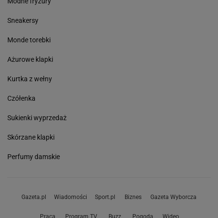
Modne fryzury
Sneakersy
Monde torebki
Ażurowe klapki
Kurtka z wełny
Czółenka
Sukienki wyprzedaż
Skórzane klapki
Perfumy damskie
Gazeta.pl
Wiadomości
Sport.pl
Biznes
Gazeta Wyborcza
Praca
Program TV
Buzz
Pogoda
Wideo