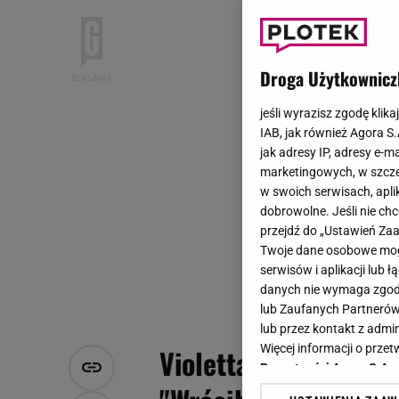
Droga Użytkownicz
jeśli wyrazisz zgodę klika
IAB, jak również Agora S
jak adresy IP, adresy e-m
marketingowych, w szcze
w swoich serwisach, aplik
dobrowolne. Jeśli nie ch
przejdź do „Ustawień Z
Twoje dane osobowe mogą
serwisów i aplikacji lub
danych nie wymaga zgody 
lub Zaufanych Partnerów
lub przez kontakt z admi
Więcej informacji o prz
Violetta Villas prze
Prywatności Agora S.A.