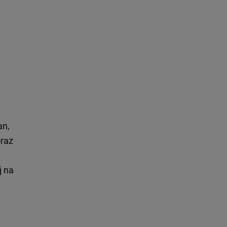
an,
oraz
j na
t