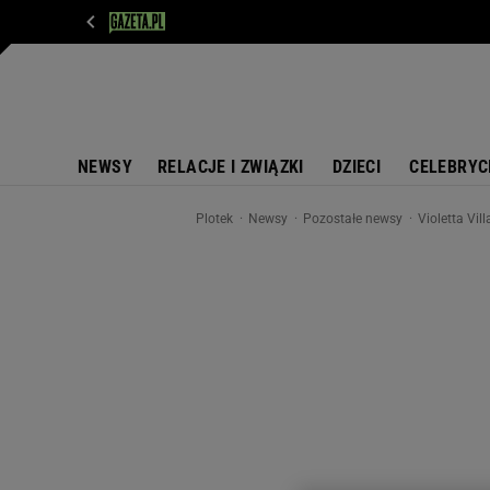
WIADOMOŚCI
NEXT
SPORT
PLOTEK
D
NEWSY
RELACJE I ZWIĄZKI
DZIECI
CELEBRYC
Plotek
Newsy
Pozostałe newsy
Violetta Vil