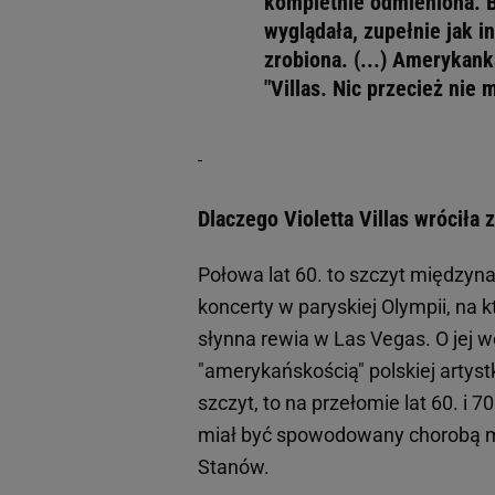
kompletnie odmieniona. B
wyglądała, zupełnie jak in
zrobiona. (...) Amerykan
"Villas. Nic przecież nie
Dlaczego Violetta Villas wróciła 
Połowa lat 60. to szczyt międzyna
koncerty w paryskiej Olympii, na k
słynna rewia w Las Vegas. O jej 
"amerykańskością" polskiej artyst
szczyt, to na przełomie lat 60. i 
miał być spowodowany chorobą m
Stanów.