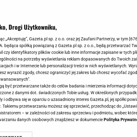
ko, Drogi Użytkowniku,
jąc „Akceptuję”, Gazeta.pl sp. z o.o. oraz jej Zaufani Partnerzy, w tym [
67
.A. będąca spółką powiązaną z Gazeta.pl sp. z o.o., będą przetwarzać T
ail czy identyfikatory plików cookie lub inne informacje zapisane w tych p
gólności na potrzeby wyświetlania reklam dopasowanych do Twoich zain
acjach i w Internecie lub personalizacji treści w nich wyświetlanych. Wyr
cesz wyrazić zgody, chcesz ograniczyć jej zakres lub chcesz wycofać zgo
aawansowanych”.
 być przetwarzane także do celów badania i mierzenia informacji dot
 łączone z danymi dot. świadczonych Tobie usług. W określonych przypad
i odbywa się w oparciu o uzasadniony interes Gazeta.pl, jej spółki powi
. Takiemu przetwarzaniu możesz się sprzeciwić, przechodząc do „Ust
nistratorem – w zależności od zakresu sprzeciwu i podmiotu, wobec które
etwarzaniu danych osobowych znajdziesz w dokumencie
Polityka Prywatn
szła w Las Vegas poważne zabiegi.