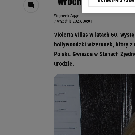
"Wróciła cała zrobio
USTAWIENIA ZAA
Klikając „Akceptuję” wyra
Zaufanych Partnerów i A
Wojciech Zając
dotyczące plików cookie,
7 września 2023, 08:01
odnośnik „Ustawienia pr
plików cookie możliwa je
Violetta Villas w latach 60. wys
My, nasi Zaufani Partne
hollywoodzki wizerunek, który z
Użycie dokładnych danych
Polski. Gwiazda w Stanach Zjed
Przechowywanie informacji
badnie odbiorców i uleps
urodzie.