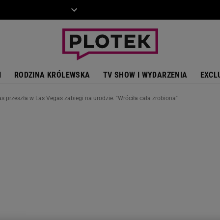
ZIECKO
MOTO
I
RODZINA KRÓLEWSKA
TV SHOW I WYDARZENIA
EXCL
las przeszła w Las Vegas zabiegi na urodzie. "Wróciła cała zrobiona"