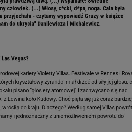
yła prawdziwą diwą. (...) Wspaniałe! Świetnie
ny człowiek. (...) Włosy, c*cki, d*pa, noga. Cała była
ka przyjechała - czytamy wypowiedź Gruzy w książce
 mam do ukrycia" Danilewicza i Michalewicz.
z Las Vegas?
rodowej kariery Violetty Villas. Festiwale w Rennes i Roy
tórych kryształowy żyrandol miał drżeć od siły jej głosu, 
wokalu pisano "głos ery atomowej" i zachwycano się nad
ki z Lewina koło Kudowy. Choć pięła się już coraz bardzie
70. wróciła do kraju. Dlaczego? Według samej Villas powró
amy i jednoznaczny z uniemożliwieniem powrotu do