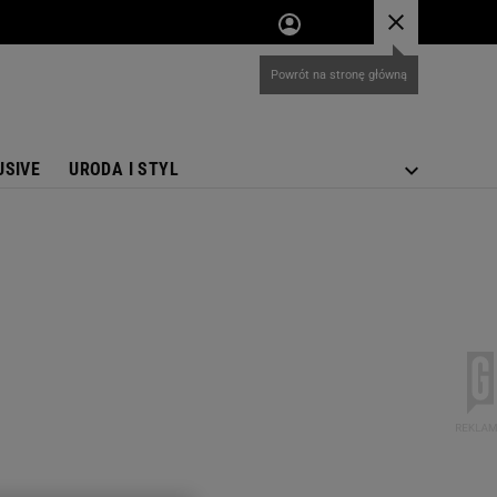
USIVE
URODA I STYL