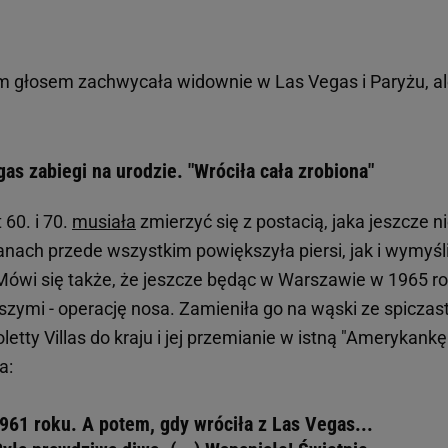
oim głosem zachwycała widownie w Las Vegas i Paryżu, a
gas zabiegi na urodzie. "Wróciła cała zrobiona"
 60. i 70.
musiała
zmierzyć się z postacią, jaka jeszcze n
anach przede wszystkim powiększyła piersi, jak i wymyśl
Mówi się także, że jeszcze będąc w Warszawie w 1965 r
iższymi - operację nosa. Zamieniła go na wąski ze spicza
etty Villas do kraju i jej przemianie w istną "Amerykankę
a:
961 roku. A potem, gdy wróciła z Las Vegas...