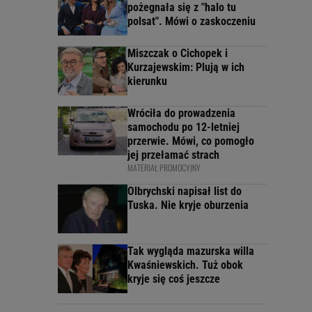
pożegnała się z "halo tu
polsat". Mówi o zaskoczeniu
Miszczak o Cichopek i
Kurzajewskim: Plują w ich
kierunku
Wróciła do prowadzenia
samochodu po 12-letniej
przerwie. Mówi, co pomogło
jej przełamać strach
MATERIAŁ PROMOCYJNY
Olbrychski napisał list do
Tuska. Nie kryje oburzenia
Tak wygląda mazurska willa
Kwaśniewskich. Tuż obok
kryje się coś jeszcze