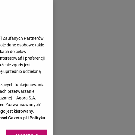
6
] Zaufanych Partnerów
woje dane osobowe takie
likach do celów
teresowań i preferencji
ażenie zgody jest
dę uprzednio udzieloną
yczących funkcjonowania
kach przetwarzanie
ązanej – Agora S.A. –
awień Zaawansowanych”
go jest kierowany.
ości Gazeta.pl
i
Polityka