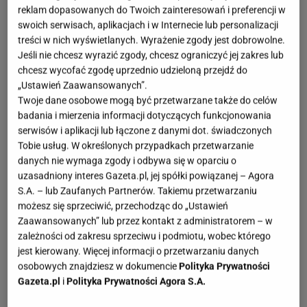
reklam dopasowanych do Twoich zainteresowań i preferencji w
swoich serwisach, aplikacjach i w Internecie lub personalizacji
treści w nich wyświetlanych. Wyrażenie zgody jest dobrowolne.
Jeśli nie chcesz wyrazić zgody, chcesz ograniczyć jej zakres lub
chcesz wycofać zgodę uprzednio udzieloną przejdź do
„Ustawień Zaawansowanych”.
Twoje dane osobowe mogą być przetwarzane także do celów
badania i mierzenia informacji dotyczących funkcjonowania
serwisów i aplikacji lub łączone z danymi dot. świadczonych
Tobie usług. W określonych przypadkach przetwarzanie
danych nie wymaga zgody i odbywa się w oparciu o
uzasadniony interes Gazeta.pl, jej spółki powiązanej – Agora
S.A. – lub Zaufanych Partnerów. Takiemu przetwarzaniu
możesz się sprzeciwić, przechodząc do „Ustawień
Zaawansowanych” lub przez kontakt z administratorem – w
zależności od zakresu sprzeciwu i podmiotu, wobec którego
jest kierowany. Więcej informacji o przetwarzaniu danych
osobowych znajdziesz w dokumencie
Polityka Prywatności
Gazeta.pl
i
Polityka Prywatności Agora S.A.