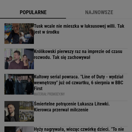
POPULARNE
NAJNOWSZE
Tusk wcale nie mieszka w luksusowej willi. Tak
jest w środku
Królikowski pierwszy raz na imprezie od czasu
rozwodu. Tak się zachowywał
Kultowy serial powraca. "Line of Duty - wydział
wewnętrzny" już od czwartku, 6 sierpnia w BBC
First
MATERIAŁ PROMOCYJNY
Śmiertelne potrącenie Łukasza Litewki.
Kierowca przerwał milczenie
Hyży nagrywała, wioząc czwórkę dzieci. "To nie