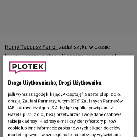
Henry Tadeusz Farrell
zadał szyku w czasie
tegorocznego rozdania Oscarów.
Towarzyszył
swojemu ojcu nie tylko na ściance, ale i na gali
.
Nominowany do najważniejszego aktorskiego
Droga Użytkowniczko, Drogi Użytkowniku,
Oscara
Colin Farrell
zabrał nastolatka ze sobą,
spełniając jego marzenie.
jeśli wyrazisz zgodę klikając „Akceptuję”, Gazeta.pl sp. z o.o.
oraz jej Zaufani Partnerzy, w tym [
676
] Zaufanych Partnerów
IAB, jak również Agora S.A. będąca spółką powiązaną z
Gazeta.pl sp. z o.o., będą przetwarzać Twoje dane osobowe
takie jak adresy IP, adresy e-mail czy identyfikatory plików
cookie lub inne informacje zapisane w tych plikach do celów
marketingowych, w szczególności na potrzeby wyświetlania