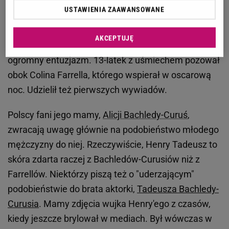
Bachledy-Curuś?
USTAWIENIA ZAAWANSOWANE
Henry Tadeusz
Farrell pierwszy raz trafił na "ścianki"
AKCEPTUJĘ
zdjęciowe w czasie oscarowej gali. Wzbudził tym
ogromny entuzjazm. 13-latek z uśmiechem pozował
obok Colina Farrella, którego wspierał w oscarową
noc. Udzielił też pierwszych wywiadów.
Polscy fani jego mamy,
Alicji Bachledy-Curuś
,
zwracają uwagę głównie na podobieństwo młodego
mężczyzny do niej. Rzeczywiście, Henry Tadeusz to
skóra zdarta raczej z Bachledów-Curusiów niż z
Farrellów. Niektórzy piszą też o "uderzającym"
podobieństwie do brata aktorki,
Tadeusza Bachledy-
Curusia
. Mamy zdjęcia wujka Henry'ego z czasów,
kiedy jeszcze brylował w mediach. Był wówczas w