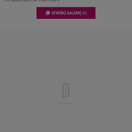
Fot. Ashley Landis / AP Photo // KAPIF
OTWÓRZ GALERIĘ
(8)