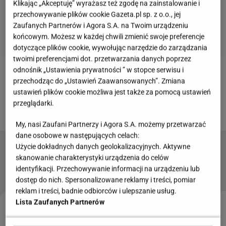
Klikając „Akceptuję” wyrażasz też zgodę na zainstalowanie i
przechowywanie plików cookie Gazeta.pl sp. z o.o., jej
Zaufanych Partnerów i Agora S.A. na Twoim urządzeniu
końcowym. Możesz w każdej chwili zmienić swoje preferencje
dotyczące plików cookie, wywołując narzędzie do zarządzania
twoimi preferencjami dot. przetwarzania danych poprzez
odnośnik „Ustawienia prywatności ” w stopce serwisu i
Zobacz wideo
Za ten film Farrel otrzymał 13-
przechodząc do „Ustawień Zaawansowanych”. Zmiana
ustawień plików cookie możliwa jest także za pomocą ustawień
minutową owację w Wenecji. "Duchy Inisherin"
przeglądarki.
[ZWIASTUN]
My, nasi Zaufani Partnerzy i Agora S.A. możemy przetwarzać
dane osobowe w następujących celach:
Użycie dokładnych danych geolokalizacyjnych. Aktywne
Czy Henry Tadeusz mówi po polsku? Alicja
skanowanie charakterystyki urządzenia do celów
Bachleda-Curuś wyjaśnia
identyfikacji. Przechowywanie informacji na urządzeniu lub
dostęp do nich. Spersonalizowane reklamy i treści, pomiar
reklam i treści, badnie odbiorców i ulepszanie usług.
Lista Zaufanych Partnerów
Henry Tadeusz jest podobny do brata Alicji