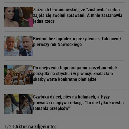
Zarzucili Lewandowskiej, że "zostawiła" córki i
zajęła się swoimi sprawami. A mnie zastanawia
jedna rzecz
Biedroń bez ogródek o prezydencie. Tak ocenił
pierwszy rok Nawrockiego
Po obejrzeniu tego programu zaczęłam robić
porządki na strychu i w piwnicy. Znalazłam
skarby warte konkretne pieniądze
Czwórka dzieci, pies na kolanach, a Hyży
prowadzi i nagrywa relację. "To nie tylko kwestia
łamania przepisów"
1/20
Aktor na zdjęciu to: