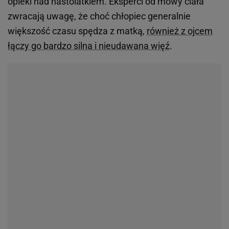
opieki nad nastolatkiem. Eksperci od mowy ciała
zwracają uwagę, że choć chłopiec generalnie
większość czasu spędza z matką,
również z ojcem
łączy go bardzo silna i nieudawana więź
.