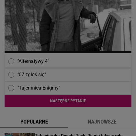
"Alternatywy 4"
"07 zgłoś się"
"Tajemnica Enigmy"
NASTĘPNE PYTANIE
POPULARNE
NAJNOWSZE
Tak mieszka Donald Tusk. To nie luksus robi