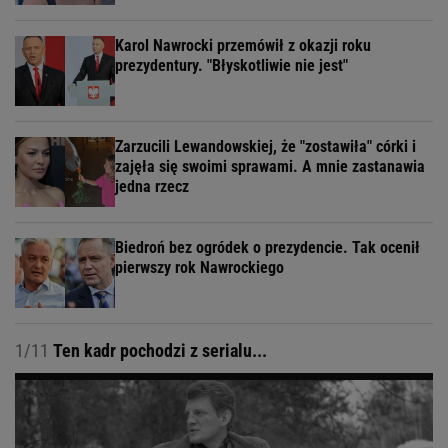
Karol Nawrocki przemówił z okazji roku
prezydentury. "Błyskotliwie nie jest"
Zarzucili Lewandowskiej, że "zostawiła" córki i
zajęła się swoimi sprawami. A mnie zastanawia
jedna rzecz
Biedroń bez ogródek o prezydencie. Tak ocenił
pierwszy rok Nawrockiego
1/11
Ten kadr pochodzi z serialu...