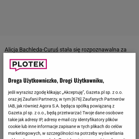
Alicja Bachleda-Curuś
stała się rozpoznawalna za
granicą za sprawą głośnego związku z
Colinem
Farellem
. Para ma z tego związku syna, Henryka
Tadeusza. Niestety ich małżeństwo nie przetrwało
Droga Użytkowniczko, Drogi Użytkowniku,
próby czasu. W styczniu 2011 roku
Bachleda-Curuś
jeśli wyrazisz zgodę klikając „Akceptuję”, Gazeta.pl sp. z o.o.
oficjalnie potwierdziła swoje rozstanie z Farrellem.
oraz jej Zaufani Partnerzy, w tym [
676
] Zaufanych Partnerów
Teraz światło dzienne ujrzały nowe fakty z życia
IAB, jak również Agora S.A. będąca spółką powiązaną z
byłej gwiazdorskiej pary. Okazuje się, że nie mogą
Gazeta.pl sp. z o.o., będą przetwarzać Twoje dane osobowe
takie jak adresy IP, adresy e-mail czy identyfikatory plików
się dogadać w sprawie syna. Wszystko przez
cookie lub inne informacje zapisane w tych plikach do celów
zmianę planów.
marketingowych, w szczególności na potrzeby wyświetlania