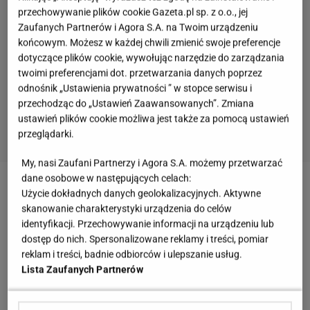
przechowywanie plików cookie Gazeta.pl sp. z o.o., jej
Zaufanych Partnerów i Agora S.A. na Twoim urządzeniu
końcowym. Możesz w każdej chwili zmienić swoje preferencje
dotyczące plików cookie, wywołując narzędzie do zarządzania
twoimi preferencjami dot. przetwarzania danych poprzez
odnośnik „Ustawienia prywatności ” w stopce serwisu i
przechodząc do „Ustawień Zaawansowanych”. Zmiana
ustawień plików cookie możliwa jest także za pomocą ustawień
przeglądarki.
My, nasi Zaufani Partnerzy i Agora S.A. możemy przetwarzać
dane osobowe w następujących celach:
Polecamy:
Tak wyglądały polskie i zagraniczne
Użycie dokładnych danych geolokalizacyjnych. Aktywne
skanowanie charakterystyki urządzenia do celów
WAGs, zanim poznały piłkarzy. Rodriguez stawiała
identyfikacji. Przechowywanie informacji na urządzeniu lub
na naturalność, a Lewandowska była blondynką
dostęp do nich. Spersonalizowane reklamy i treści, pomiar
reklam i treści, badnie odbiorców i ulepszanie usług.
Lista Zaufanych Partnerów
Zobacz wideo
Alicja Bachleda-Curuś wraca w filmie
"8 rzeczy, których nie wiecie o facetach"