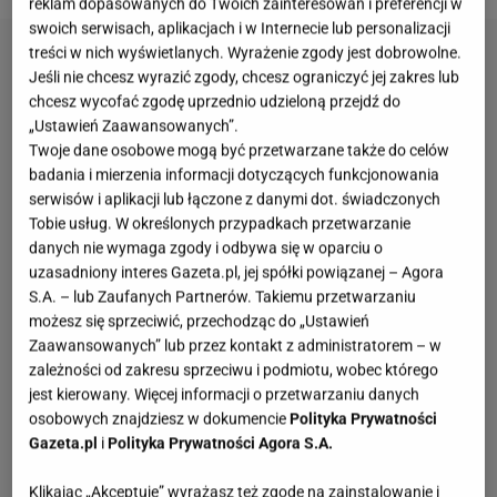
reklam dopasowanych do Twoich zainteresowań i preferencji w
swoich serwisach, aplikacjach i w Internecie lub personalizacji
treści w nich wyświetlanych. Wyrażenie zgody jest dobrowolne.
Jeśli nie chcesz wyrazić zgody, chcesz ograniczyć jej zakres lub
chcesz wycofać zgodę uprzednio udzieloną przejdź do
„Ustawień Zaawansowanych”.
Twoje dane osobowe mogą być przetwarzane także do celów
badania i mierzenia informacji dotyczących funkcjonowania
serwisów i aplikacji lub łączone z danymi dot. świadczonych
Tobie usług. W określonych przypadkach przetwarzanie
danych nie wymaga zgody i odbywa się w oparciu o
uzasadniony interes Gazeta.pl, jej spółki powiązanej – Agora
S.A. – lub Zaufanych Partnerów. Takiemu przetwarzaniu
możesz się sprzeciwić, przechodząc do „Ustawień
Zaawansowanych” lub przez kontakt z administratorem – w
zależności od zakresu sprzeciwu i podmiotu, wobec którego
jest kierowany. Więcej informacji o przetwarzaniu danych
osobowych znajdziesz w dokumencie
Polityka Prywatności
Gazeta.pl
i
Polityka Prywatności Agora S.A.
Klikając „Akceptuję” wyrażasz też zgodę na zainstalowanie i