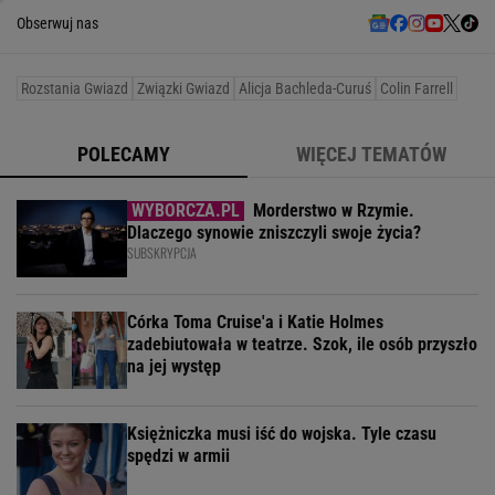
Obserwuj nas
Rozstania Gwiazd
Związki Gwiazd
Alicja Bachleda-Curuś
Colin Farrell
POLECAMY
WIĘCEJ TEMATÓW
Morderstwo w Rzymie.
Dlaczego synowie zniszczyli swoje życia?
SUBSKRYPCJA
Córka Toma Cruise'a i Katie Holmes
zadebiutowała w teatrze. Szok, ile osób przyszło
na jej występ
Księżniczka musi iść do wojska. Tyle czasu
spędzi w armii