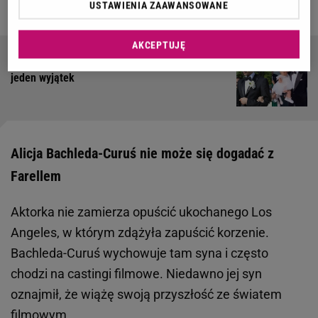
[ZWIASTUN]
USTAWIENIA ZAAWANSOWANE
AKCEPTUJĘ
Śluby polskich piłkarzy ociekały luksusem. Był
jeden wyjątek
Alicja Bachleda-Curuś nie może się dogadać z
Farellem
Aktorka nie zamierza opuścić ukochanego Los
Angeles, w którym zdążyła zapuścić korzenie.
Bachleda-Curuś wychowuje tam syna i często
chodzi na castingi filmowe. Niedawno jej syn
oznajmił, że wiążę swoją przyszłość ze światem
filmowym.