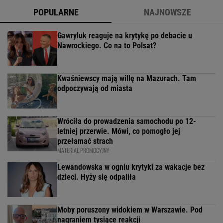
POPULARNE
NAJNOWSZE
Gawryluk reaguje na krytykę po debacie u
Nawrockiego. Co na to Polsat?
Kwaśniewscy mają willę na Mazurach. Tam
odpoczywają od miasta
Wróciła do prowadzenia samochodu po 12-
letniej przerwie. Mówi, co pomogło jej
przełamać strach
MATERIAŁ PROMOCYJNY
Lewandowska w ogniu krytyki za wakacje bez
dzieci. Hyży się odpaliła
Moby poruszony widokiem w Warszawie. Pod
nagraniem tysiące reakcji