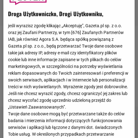
Droga Użytkowniczko, Drogi Użytkowniku,
jeśli wyrazisz zgodę klikając „Akceptuję”, Gazeta.pl sp. z o.o.
oraz jej Zaufani Partnerzy, w tym [
676
] Zaufanych Partnerów
W sobotę na Stadionie Narodowym w Warszawie
IAB, jak również Agora S.A. będąca spółką powiązaną z
Gazeta.pl sp. z o.o., będą przetwarzać Twoje dane osobowe
odbył się koncert
Stinga
. Muzyk zapewnił nie tylko
takie jak adresy IP, adresy e-mail czy identyfikatory plików
wspaniałą rozrywkę fanom, ale także wykorzystał
cookie lub inne informacje zapisane w tych plikach do celów
czas na scenie, aby poruszyć kilka ważnych kwestii,
marketingowych, w szczególności na potrzeby wyświetlania
reklam dopasowanych do Twoich zainteresowań i preferencji w
które mają miejsce na świecie. W trakcie występów
swoich serwisach, aplikacjach i w Internecie lub personalizacji
artysta zaprosił
Macieja Stuhra
na scenę, aby ten
treści w nich wyświetlanych. Wyrażenie zgody jest dobrowolne.
przetłumaczył polskiej publice jego słowa.
Jeśli nie chcesz wyrazić zgody, chcesz ograniczyć jej zakres lub
chcesz wycofać zgodę uprzednio udzieloną przejdź do
„Ustawień Zaawansowanych”.
Twoje dane osobowe mogą być przetwarzane także do celów
badania i mierzenia informacji dotyczących funkcjonowania
serwisów i aplikacji lub łączone z danymi dot. świadczonych
Tobie usług. W określonych przypadkach przetwarzanie