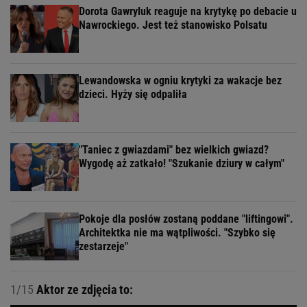
Dorota Gawryluk reaguje na krytykę po debacie u
Nawrockiego. Jest też stanowisko Polsatu
Lewandowska w ogniu krytyki za wakacje bez
dzieci. Hyży się odpaliła
"Taniec z gwiazdami" bez wielkich gwiazd?
Wygodę aż zatkało! "Szukanie dziury w całym"
Pokoje dla posłów zostaną poddane "liftingowi".
Architektka nie ma wątpliwości. "Szybko się
zestarzeje"
1/15
Aktor ze zdjęcia to: