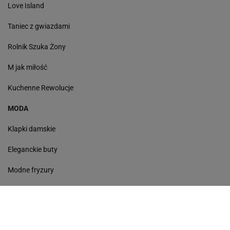
Love Island
Taniec z gwiazdami
Rolnik Szuka Żony
M jak miłość
Kuchenne Rewolucje
MODA
Klapki damskie
Eleganckie buty
Modne fryzury
Sneakersy
Monde torebki