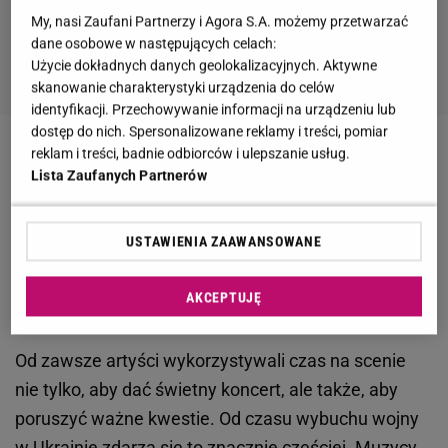
My, nasi Zaufani Partnerzy i Agora S.A. możemy przetwarzać
dane osobowe w następujących celach:
Użycie dokładnych danych geolokalizacyjnych. Aktywne
skanowanie charakterystyki urządzenia do celów
identyfikacji. Przechowywanie informacji na urządzeniu lub
dostęp do nich. Spersonalizowane reklamy i treści, pomiar
reklam i treści, badnie odbiorców i ulepszanie usług.
Zobacz wideo
Joanna Opozda opowiedziała o
Lista Zaufanych Partnerów
problemach ze zdrowiem po ciąży i zaapelowała do
fanek
USTAWIENIA ZAAWANSOWANE
Sting mówi o walce o demokrację podczas
AKCEPTUJĘ
koncertu w Warszawie
Od zawsze artyści wykorzystywali czas na scenie
nie tylko, aby dać świetny koncert, ale także, aby
poruszyć ważne kwestie. Od czasu wybuchu wojny
w Ukrainie zdarza się to znacznie częściej. Muzycy