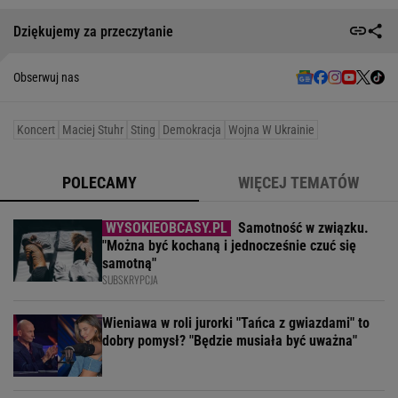
Dziękujemy za przeczytanie
Obserwuj nas
Koncert
Maciej Stuhr
Sting
Demokracja
Wojna W Ukrainie
POLECAMY
WIĘCEJ TEMATÓW
Samotność w związku.
"Można być kochaną i jednocześnie czuć się
samotną"
SUBSKRYPCJA
Wieniawa w roli jurorki "Tańca z gwiazdami" to
dobry pomysł? "Będzie musiała być uważna"