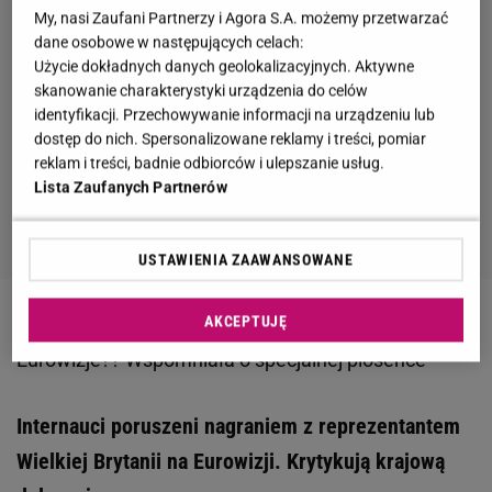
My, nasi Zaufani Partnerzy i Agora S.A. możemy przetwarzać
dane osobowe w następujących celach:
Użycie dokładnych danych geolokalizacyjnych. Aktywne
skanowanie charakterystyki urządzenia do celów
identyfikacji. Przechowywanie informacji na urządzeniu lub
dostęp do nich. Spersonalizowane reklamy i treści, pomiar
reklam i treści, badnie odbiorców i ulepszanie usług.
Lista Zaufanych Partnerów
USTAWIENIA ZAAWANSOWANE
AKCEPTUJĘ
Zobacz wideo
Lanberry nadal chce jechac? na
Eurowizje?? Wspomniała o specjalnej piosence
Internauci poruszeni nagraniem z reprezentantem
Wielkiej Brytanii na Eurowizji. Krytykują krajową