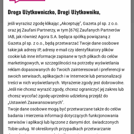
Droga Użytkowniczko, Drogi Użytkowniku,
jeśli wyrazisz zgodę klikając „Akceptuję”, Gazeta.pl sp. z o.o.
oraz jej Zaufani Partnerzy, w tym [
676
] Zaufanych Partnerów
Finał
Eurowizji
2026 odbył się w sobotę 16 maja.
IAB, jak również Agora S.A. będąca spółką powiązaną z
Gazeta.pl sp. z o.o., będą przetwarzać Twoje dane osobowe
Zwycięskim krajem okazała się tym razem Bułgaria,
takie jak adresy IP, adresy e-mail czy identyfikatory plików
którą reprezentowała wokalista Dara z jej utworem
cookie lub inne informacje zapisane w tych plikach do celów
"Bangaranga". Z drugiej strony zestawienia, na
marketingowych, w szczególności na potrzeby wyświetlania
reklam dopasowanych do Twoich zainteresowań i preferencji w
ostatnim miejscu znalazła się Wielka Brytania z
swoich serwisach, aplikacjach i w Internecie lub personalizacji
utworem "Eins, Zwei, Drei" w wykonaniu Look Mum
treści w nich wyświetlanych. Wyrażenie zgody jest dobrowolne.
No Computer. Kryjący się pod tym pseudonimem
Jeśli nie chcesz wyrazić zgody, chcesz ograniczyć jej zakres lub
chcesz wycofać zgodę uprzednio udzieloną przejdź do
muzyk Sam Battle zakończył konkurs tylko z jednym
„Ustawień Zaawansowanych”.
punktem na koncie.
Jak się okazało, to jednak nie
Twoje dane osobowe mogą być przetwarzane także do celów
ten fakt poruszył internautów w związku z
badania i mierzenia informacji dotyczących funkcjonowania
serwisów i aplikacji lub łączone z danymi dot. świadczonych
brytyjskim artystą. Poszło o jego występ podczas
Tobie usług. W określonych przypadkach przetwarzanie
pokazu dla jury.