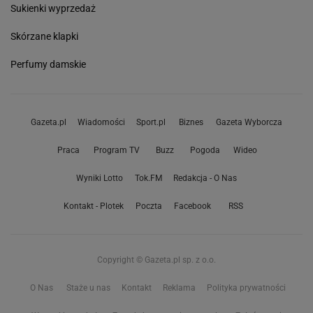
Sukienki wyprzedaż
Skórzane klapki
Perfumy damskie
Gazeta.pl
Wiadomości
Sport.pl
Biznes
Gazeta Wyborcza
Praca
Program TV
Buzz
Pogoda
Wideo
Wyniki Lotto
Tok.FM
Redakcja - O Nas
Kontakt - Plotek
Poczta
Facebook
RSS
Copyright © Gazeta.pl sp. z o.o.
O Nas
Staże u nas
Kontakt
Reklama
Polityka prywatności