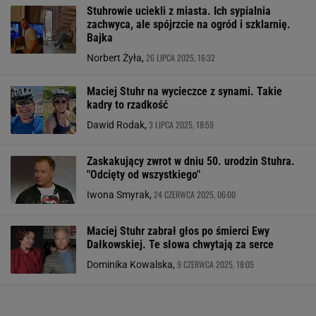
Stuhrowie uciekli z miasta. Ich sypialnia
zachwyca, ale spójrzcie na ogród i szklarnię.
Bajka
26 LIPCA 2025, 16:32
Norbert Żyła,
Maciej Stuhr na wycieczce z synami. Takie
kadry to rzadkość
3 LIPCA 2025, 18:59
Dawid Rodak,
Zaskakujący zwrot w dniu 50. urodzin Stuhra.
"Odcięty od wszystkiego"
24 CZERWCA 2025, 06:00
Iwona Smyrak,
Maciej Stuhr zabrał głos po śmierci Ewy
Dałkowskiej. Te słowa chwytają za serce
9 CZERWCA 2025, 18:05
Dominika Kowalska,