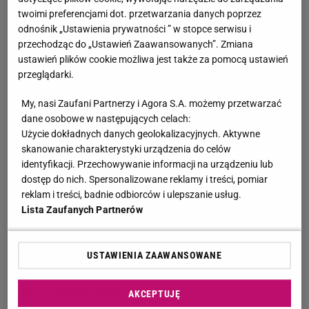
Złotej Kaczki. Został doceniony za role w "Ślubach
twoimi preferencjami dot. przetwarzania danych poprzez
panieńskich" i "Mistyfikacji" (kolejne nominacje do Złotej
odnośnik „Ustawienia prywatności ” w stopce serwisu i
przechodząc do „Ustawień Zaawansowanych”. Zmiana
Kaczki). Za "Voccus" otrzymał nominację do Nagrody
ustawień plików cookie możliwa jest także za pomocą ustawień
Polskiego Kina Niezależnego im. Jana Machulskiego
przeglądarki.
(OFFskary). W 2013 r. triumfował na gali Orłów - otrzymał
statuetkę za "Pokłosie" (Najlepsza główna rola męska)
My, nasi Zaufani Partnerzy i Agora S.A. możemy przetwarzać
oraz nominację do nagrody za "Obławę" (Najlepsza
dane osobowe w następujących celach:
Użycie dokładnych danych geolokalizacyjnych. Aktywne
drugoplanowa rola męska). Zagrał w wielu filmach
skanowanie charakterystyki urządzenia do celów
docenianych przez krytyków m.in. w "Obywatelu" reżyserii
identyfikacji. Przechowywanie informacji na urządzeniu lub
Jerzego Stuhra, musicalu "Excentrycy, czyli po słonecznej
dostęp do nich. Spersonalizowane reklamy i treści, pomiar
stronie ulicy", biograficznym filmie "Wałęsa. Człowiek z
reklam i treści, badnie odbiorców i ulepszanie usług.
nadziei" czy "Drogówce". Na swoim koncie ma także role
Lista Zaufanych Partnerów
w komediach romantycznych tj. "Listy do M.", "Listy do M.
2", "Facet (nie)potrzebny od zaraz", "Planeta singli". Stuhr
USTAWIENIA ZAAWANSOWANE
jest także aktorem dubbingowym.
Maciej Stuhr: życie prywatne
AKCEPTUJĘ