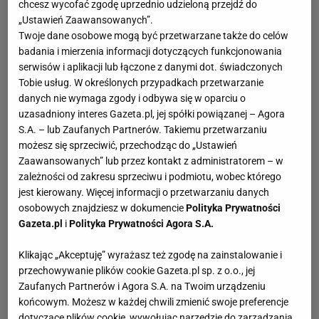
chcesz wycofać zgodę uprzednio udzieloną przejdź do
jest aktorem, a matka Barbara Kóska skrzypaczką. Ma
„Ustawień Zaawansowanych”.
także młodszą siostrę Mariannę. W 1999 r. ukończył
Twoje dane osobowe mogą być przetwarzane także do celów
badania i mierzenia informacji dotyczących funkcjonowania
psychologię na Uniwersytecie Jagiellońskim. Cztery lata
serwisów i aplikacji lub łączone z danymi dot. świadczonych
później został absolwentem krakowskiej PWST.
Tobie usług. W określonych przypadkach przetwarzanie
danych nie wymaga zgody i odbywa się w oparciu o
Maciej Stuhr zadebiutował w 1988 r. w 10. części
uzasadniony interes Gazeta.pl, jej spółki powiązanej – Agora
"Dekalogu" w reżyserii Krzysztofa Kieślowskiego.
S.A. – lub Zaufanych Partnerów. Takiemu przetwarzaniu
Natomiast w szkole średniej założył z przyjaciółmi
możesz się sprzeciwić, przechodząc do „Ustawień
Zaawansowanych” lub przez kontakt z administratorem – w
kabaret "Po żarcie". Jeszcze zanim został
zależności od zakresu sprzeciwu i podmiotu, wobec którego
dyplomowanym aktorem zagrał w kilku filmach m.in. w
jest kierowany. Więcej informacji o przetwarzaniu danych
"Fuksie", "Chłopaki nie płaczą", "Poranku kojota",
osobowych znajdziesz w dokumencie
Polityka Prywatności
"Przedwiośniu" (za który otrzymał nominację do Orłów)
Gazeta.pl
i
Polityka Prywatności Agora S.A.
czy w dramacie Agnieszki Holland "Julia wraca do domu".
Klikając „Akceptuję” wyrażasz też zgodę na zainstalowanie i
W kolejnych latach wystąpił m.in. w wielokrotnie
przechowywanie plików cookie Gazeta.pl sp. z o.o., jej
nagradzanym "Weselu", "Pogodzie na jutro", "Fundacji",
Zaufanych Partnerów i Agora S.A. na Twoim urządzeniu
"Korowodzie" i popularnej komedii "Testosteron". Za rolę
końcowym. Możesz w każdej chwili zmienić swoje preferencje
w "33 sceny z życia" otrzymał nominacje do Orłów oraz
dotyczące plików cookie, wywołując narzędzie do zarządzania