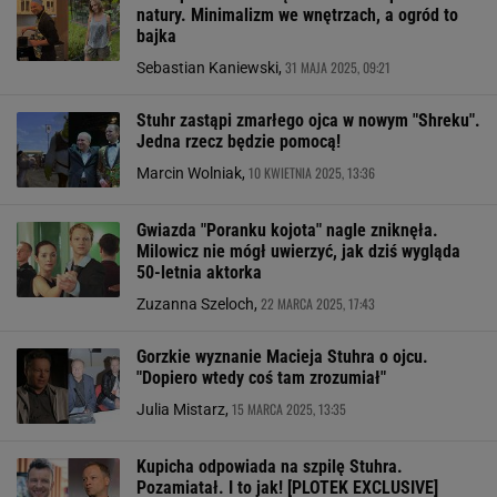
natury. Minimalizm we wnętrzach, a ogród to
bajka
31 MAJA 2025, 09:21
Sebastian Kaniewski,
Stuhr zastąpi zmarłego ojca w nowym "Shreku".
Jedna rzecz będzie pomocą!
10 KWIETNIA 2025, 13:36
Marcin Wolniak,
Gwiazda "Poranku kojota" nagle zniknęła.
Milowicz nie mógł uwierzyć, jak dziś wygląda
50-letnia aktorka
22 MARCA 2025, 17:43
Zuzanna Szeloch,
Gorzkie wyznanie Macieja Stuhra o ojcu.
"Dopiero wtedy coś tam zrozumiał"
15 MARCA 2025, 13:35
Julia Mistarz,
Kupicha odpowiada na szpilę Stuhra.
Pozamiatał. I to jak! [PLOTEK EXCLUSIVE]