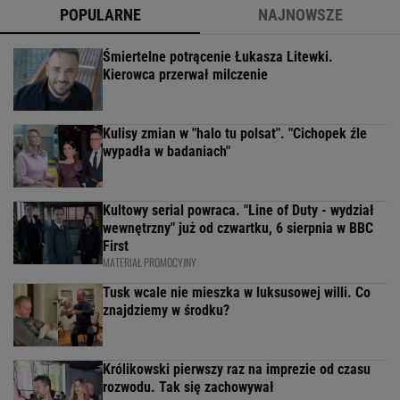
POPULARNE
NAJNOWSZE
Śmiertelne potrącenie Łukasza Litewki.
Kierowca przerwał milczenie
Kulisy zmian w "halo tu polsat". "Cichopek źle
wypadła w badaniach"
Kultowy serial powraca. "Line of Duty - wydział
wewnętrzny" już od czwartku, 6 sierpnia w BBC
First
MATERIAŁ PROMOCYJNY
Tusk wcale nie mieszka w luksusowej willi. Co
znajdziemy w środku?
Królikowski pierwszy raz na imprezie od czasu
rozwodu. Tak się zachowywał