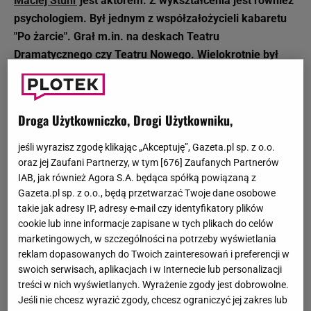
Maciej Stuhr
jest aktorem. Z wykształcenia jest również
psychologiem. Był jednym z współzałożycieli kabaretu
"Po żarcie". Grał m.in. na deskach Teatru
Dramatycznego czy Teatru Nowego. Wielokrotnie był
nominowany do Orłów oraz Złotych Kaczek. Jest synem
aktora Jerzego Stuhra.
Droga Użytkowniczko, Drogi Użytkowniku,
Data urodzenia: 23.06.1975 r.
Miejsce urodzenia: Kraków
jeśli wyrazisz zgodę klikając „Akceptuję”, Gazeta.pl sp. z o.o.
Wzrost: 1,78 m.
oraz jej Zaufani Partnerzy, w tym [
676
] Zaufanych Partnerów
IAB, jak również Agora S.A. będąca spółką powiązaną z
Facebook: Facebook.com/MaciekStuhr
Gazeta.pl sp. z o.o., będą przetwarzać Twoje dane osobowe
Związki: Samanta Janas (1999-2014; rozwód), Kinga
takie jak adresy IP, adresy e-mail czy identyfikatory plików
Błażejewska (2015-obecnie; małżeństwo)
cookie lub inne informacje zapisane w tych plikach do celów
Dzieci: Matylda Stuhr (ur. 2000 r.)
marketingowych, w szczególności na potrzeby wyświetlania
reklam dopasowanych do Twoich zainteresowań i preferencji w
Maciej Stuhr: życiorys i kariera
swoich serwisach, aplikacjach i w Internecie lub personalizacji
treści w nich wyświetlanych. Wyrażenie zgody jest dobrowolne.
Maciej Stuhr
urodził się i wychowywał w Krakowie.
Jeśli nie chcesz wyrazić zgody, chcesz ograniczyć jej zakres lub
Pochodzi z artystycznej rodziny. Jego ojciec
Jerzy Stuhr