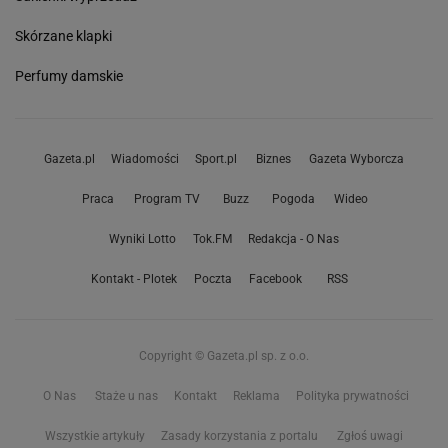
Skórzane klapki
Perfumy damskie
Gazeta.pl
Wiadomości
Sport.pl
Biznes
Gazeta Wyborcza
Praca
Program TV
Buzz
Pogoda
Wideo
Wyniki Lotto
Tok.FM
Redakcja - O Nas
Kontakt - Plotek
Poczta
Facebook
RSS
Copyright © Gazeta.pl sp. z o.o.
O Nas
Staże u nas
Kontakt
Reklama
Polityka prywatności
Wszystkie artykuły
Zasady korzystania z portalu
Zgłoś uwagi