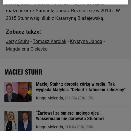
Maciej Stuhr w latach 1999-2014 był w związku
małżeńskim z Samantą Janas. Rozstali się w 2014 r. W
2015 Stuhr wziął ślub z Katarzyną Błażejewską.
Zobacz także:
Jerzy Stuhr
-
Tomasz Karolak
-
Krystyna Janda
-
Magdalena Cielecka
MACIEJ STUHR
Maciej Stuhr z dorosłą córką w radiu. Tak
wygląda Matylda. "Debiut z tatusiem zaliczony"
28 LIPCA 2026, 10:56
Kinga Molenda,
"Żartował ze śmierci mojego ojca".
Wassermann nie darowała Stuhrowi
31 MAJA 2026, 19:50
Kinga Molenda,