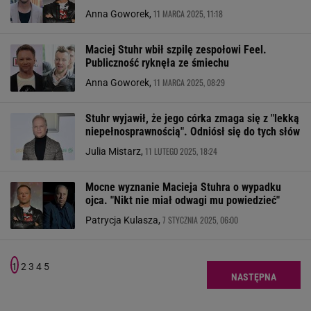
11 MARCA 2025, 11:18
Anna Goworek,
Maciej Stuhr wbił szpilę zespołowi Feel.
Publiczność ryknęła ze śmiechu
11 MARCA 2025, 08:29
Anna Goworek,
Stuhr wyjawił, że jego córka zmaga się z "lekką
niepełnosprawnością". Odniósł się do tych słów
11 LUTEGO 2025, 18:24
Julia Mistarz,
Mocne wyznanie Macieja Stuhra o wypadku
ojca. "Nikt nie miał odwagi mu powiedzieć"
7 STYCZNIA 2025, 06:00
Patrycja Kulasza,
1
2
3
4
5
NASTĘPNA