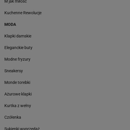
M jak miłość
Kuchenne Rewolucje
MODA
Klapki damskie
Eleganckie buty
Modne fryzury
Sneakersy
Monde torebki
Ażurowe klapki
Kurtka z wełny
Czółenka
Sukienki wyprzedaż