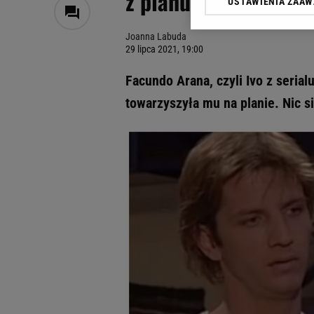
z planu. Czas się dla
USTAWIENIA ZAA
Klikając „Akceptuję” wyra
Zaufanych Partnerów i A
Joanna Labuda
dotyczące plików cookie,
29 lipca 2021, 19:00
odnośnik „Ustawienia pr
plików cookie możliwa je
Facundo Arana, czyli Ivo z serial
My, nasi Zaufani Partne
towarzyszyła mu na planie. Nic si
Użycie dokładnych danych
Przechowywanie informacji
badnie odbiorców i uleps