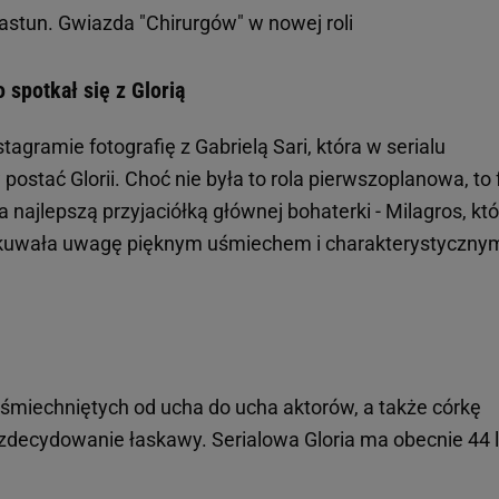
iastun. Gwiazda "Chirurgów" w nowej roli
 spotkał się z Glorią
tagramie fotografię z Gabrielą Sari, która w serialu
postać Glorii. Choć nie była to rola pierwszoplanowa, to 
a najlepszą przyjaciółką głównej bohaterki - Milagros, kt
kuwała uwagę pięknym uśmiechem i charakterystyczny
miechniętych od ucha do ucha aktorów, a także córkę
st zdecydowanie łaskawy. Serialowa Gloria ma obecnie 44 