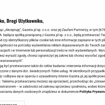
ko, Drogi Użytkowniku,
jąc „Akceptuję”, Gazeta.pl sp. z o.o. oraz jej Zaufani Partnerzy, w tym [
67
.A. będąca spółką powiązaną z Gazeta.pl sp. z o.o., będą przetwarzać T
ail czy identyfikatory plików cookie lub inne informacje zapisane w tych p
gólności na potrzeby wyświetlania reklam dopasowanych do Twoich zain
acjach i w Internecie lub personalizacji treści w nich wyświetlanych. Wyr
cesz wyrazić zgody, chcesz ograniczyć jej zakres lub chcesz wycofać zgo
aawansowanych”.
 być przetwarzane także do celów badania i mierzenia informacji dot
 łączone z danymi dot. świadczonych Tobie usług. W określonych przypad
i odbywa się w oparciu o uzasadniony interes Gazeta.pl, jej spółki powi
. Takiemu przetwarzaniu możesz się sprzeciwić, przechodząc do „Ust
nistratorem – w zależności od zakresu sprzeciwu i podmiotu, wobec które
etwarzaniu danych osobowych znajdziesz w dokumencie
Polityka Prywatn
Ivo po latach spotkał się z koleżan