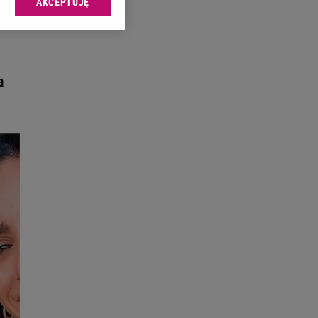
AKCEPTUJĘ
l sp. z o.o., jej
ić swoje preferencje
arzania danych poprzez
ych”. Zmiana ustawień
a
ach:
 celów identyfikacji.
omiar reklam i treści,