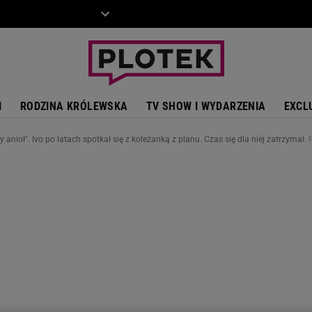
ZIECKO
MOTO
I
RODZINA KRÓLEWSKA
TV SHOW I WYDARZENIA
EXCL
anioł". Ivo po latach spotkał się z koleżanką z planu. Czas się dla niej zatrzymał.