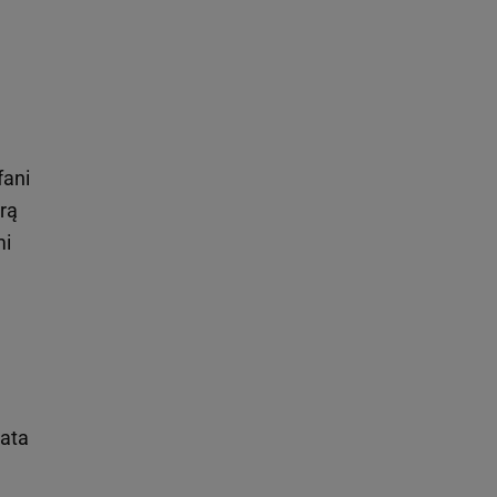
fani
órą
mi
lata