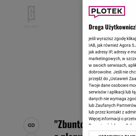
Droga Użytkownicz
jeśli wyrazisz zgodę klika
IAB, jak również Agora S
jak adresy IP, adresy e-m
marketingowych, w szcze
w swoich serwisach, aplik
dobrowolne. Jeśli nie ch
przejdź do „Ustawień Z
Twoje dane osobowe mogą
serwisów i aplikacji lub
danych nie wymaga zgody 
lub Zaufanych Partnerów
lub przez kontakt z admi
Więcej informacji o prz
"Zbuntowany anioł". 
Prywatności Agora S.A.