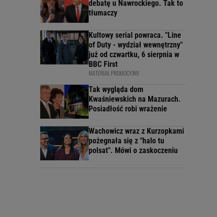
debatę u Nawrockiego. Tak to
tłumaczy
Kultowy serial powraca. "Line
of Duty - wydział wewnętrzny"
już od czwartku, 6 sierpnia w
BBC First
MATERIAŁ PROMOCYJNY
Tak wygląda dom
Kwaśniewskich na Mazurach.
Posiadłość robi wrażenie
Wachowicz wraz z Kurzopkami
pożegnała się z "halo tu
polsat". Mówi o zaskoczeniu