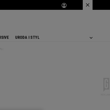
USIVE
URODA I STYL
 Poznajecie?