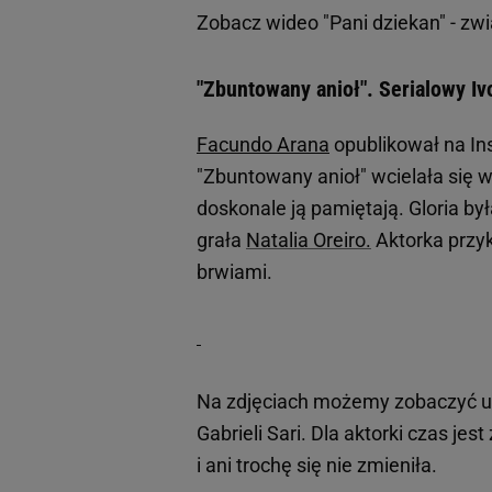
Zobacz wideo
"Pani dziekan" - zw
"Zbuntowany anioł". Serialowy Ivo
Facundo Arana
opublikował na Ins
"Zbuntowany anioł" wcielała się w 
doskonale ją pamiętają. Gloria był
grała
Natalia Oreiro.
Aktorka przy
brwiami.
Na zdjęciach możemy zobaczyć uś
Gabrieli Sari. Dla aktorki czas je
i ani trochę się nie zmieniła.