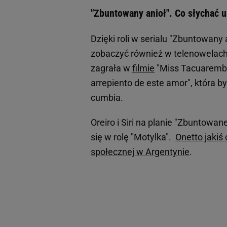
"Zbuntowany anioł". Co słychać 
Dzięki roli w serialu "Zbuntowany 
zobaczyć również w telenowelach 
zagrała w
filmie
"Miss Tacuarembó"
arrepiento de este amor", która by
cumbia.
Oreiro i Siri na planie "Zbuntowan
się w rolę "Motylka".
Onetto jakiś 
społecznej w Argentynie
.