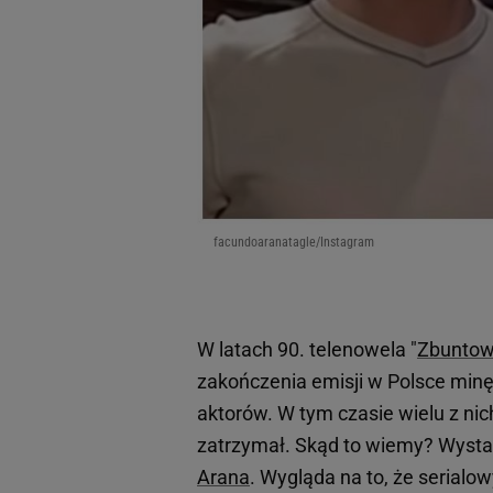
facundoaranatagle/Instagram
W latach 90. telenowela "
Zbuntow
zakończenia emisji w Polsce minęł
aktorów. W tym czasie wielu z nich
zatrzymał. Skąd to wiemy? Wystar
Arana
. Wygląda na to, że serialo