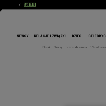
WIADOMOŚCI
NEXT
SPORT
PLOTEK
D
NEWSY
RELACJE I ZWIĄZKI
DZIECI
CELEBRYC
Plotek
Newsy
Pozostałe newsy
"Zbuntowany 