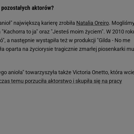
u pozostałych aktorów?
anioł" największą karierę zrobiła
Natalia Oreiro
. Mogliśmy
"Kachorra to ja" oraz "Jesteś moim życiem". W 2010 rok
, a następnie wystąpiła też w produkcji "Gilda - No me
ła oparta na życiorysie tragicznie zmarłej piosenkarki m
ego anioła" towarzyszyła także Victoria Onetto, która wci
czas temu porzuciła aktorstwo i skupiła się na pracy