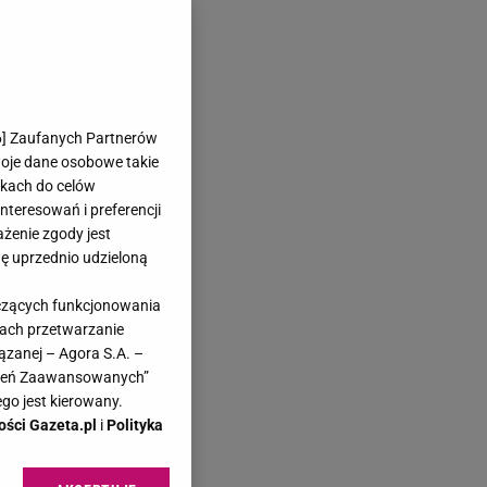
6
] Zaufanych Partnerów
woje dane osobowe takie
likach do celów
teresowań i preferencji
ażenie zgody jest
dę uprzednio udzieloną
yczących funkcjonowania
kach przetwarzanie
ązanej – Agora S.A. –
awień Zaawansowanych”
go jest kierowany.
ości Gazeta.pl
i
Polityka
ką