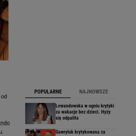
POPULARNE
NAJNOWSZE
 od
Lewandowska w ogniu krytyki
za wakacje bez dzieci. Hyży
się odpaliła
undo
u.
Gawryluk krytykowana za