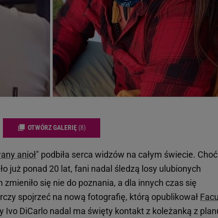
OTWÓRZ GALERIĘ
(8)
any anioł
" podbiła serca widzów na całym świecie. Choć
o już ponad 20 lat, fani nadal śledzą losy ulubionych
 zmieniło się nie do poznania, a dla innych czas się
czy spojrzeć na nową fotografię, którą opublikował
Fac
wy Ivo DiCarlo nadal ma święty kontakt z koleżanką z plan