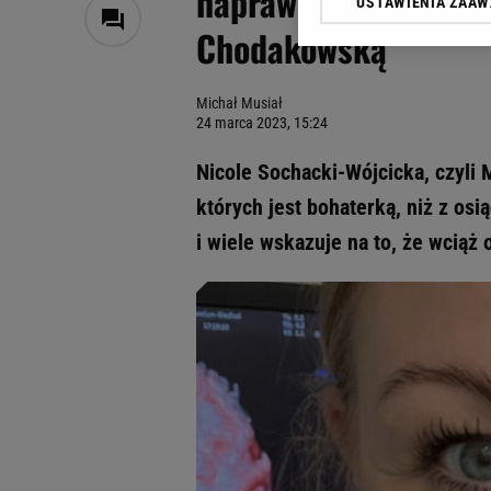
naprawdę długa. W ty
USTAWIENIA ZAA
Klikając „Akceptuję” wyra
Chodakowską
Zaufanych Partnerów i A
dotyczące plików cookie,
odnośnik „Ustawienia pr
Michał Musiał
plików cookie możliwa je
24 marca 2023, 15:24
My, nasi Zaufani Partne
Nicole Sochacki-Wójcicka, czyli 
Użycie dokładnych danych
Przechowywanie informacji
których jest bohaterką, niż z osi
badnie odbiorców i uleps
i wiele wskazuje na to, że wciąż 