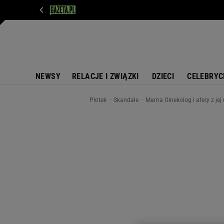
WIADOMOŚCI
NEXT
SPORT
PLOTEK
D
NEWSY
RELACJE I ZWIĄZKI
DZIECI
CELEBRYC
Plotek
Skandale
Mama Ginekolog i afery z jej