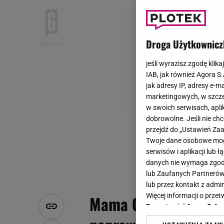
Droga Użytkownicz
jeśli wyrazisz zgodę klika
IAB, jak również Agora S
jak adresy IP, adresy e-m
marketingowych, w szcze
w swoich serwisach, aplik
dobrowolne. Jeśli nie ch
przejdź do „Ustawień Z
Twoje dane osobowe mogą
serwisów i aplikacji lub
danych nie wymaga zgody 
lub Zaufanych Partnerów
lub przez kontakt z admi
Więcej informacji o prz
Mama Ginekolog i afer
Prywatności Agora S.A.