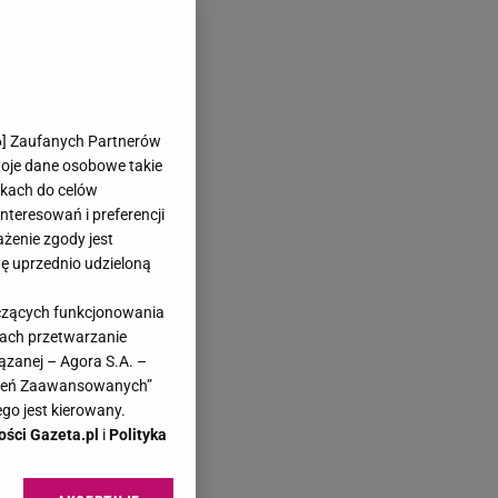
6
] Zaufanych Partnerów
woje dane osobowe takie
likach do celów
teresowań i preferencji
ażenie zgody jest
dę uprzednio udzieloną
yczących funkcjonowania
kach przetwarzanie
ązanej – Agora S.A. –
awień Zaawansowanych”
go jest kierowany.
ości Gazeta.pl
i
Polityka