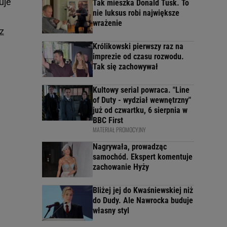
uje
Tak mieszka Donald Tusk. To
nie luksus robi największe
wrażenie
z
Królikowski pierwszy raz na
imprezie od czasu rozwodu.
Tak się zachowywał
Kultowy serial powraca. "Line
of Duty - wydział wewnętrzny"
już od czwartku, 6 sierpnia w
BBC First
MATERIAŁ PROMOCYJNY
Nagrywała, prowadząc
samochód. Ekspert komentuje
zachowanie Hyży
Bliżej jej do Kwaśniewskiej niż
do Dudy. Ale Nawrocka buduje
własny styl