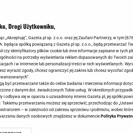
ko, Drogi Użytkowniku,
jąc „Akceptuję”, Gazeta.pl sp. z o.o. oraz jej Zaufani Partnerzy, w tym [
67
.A. będąca spółką powiązaną z Gazeta.pl sp. z o.o., będą przetwarzać T
ail czy identyfikatory plików cookie lub inne informacje zapisane w tych p
gólności na potrzeby wyświetlania reklam dopasowanych do Twoich zain
acjach i w Internecie lub personalizacji treści w nich wyświetlanych. Wyr
cesz wyrazić zgody, chcesz ograniczyć jej zakres lub chcesz wycofać zgo
aawansowanych”.
 być przetwarzane także do celów badania i mierzenia informacji dot
 łączone z danymi dot. świadczonych Tobie usług. W określonych przypad
i odbywa się w oparciu o uzasadniony interes Gazeta.pl, jej spółki powi
. Takiemu przetwarzaniu możesz się sprzeciwić, przechodząc do „Ust
nistratorem – w zależności od zakresu sprzeciwu i podmiotu, wobec które
etwarzaniu danych osobowych znajdziesz w dokumencie
Polityka Prywatn
y z jej udziałem. Lista jest