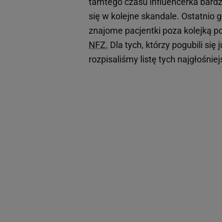
tamtego czasu influencerka bardz
się w kolejne skandale. Ostatnio 
znajome pacjentki poza kolejką p
NFZ.
Dla tych, którzy pogubili się
rozpisaliśmy listę tych najgłośnie