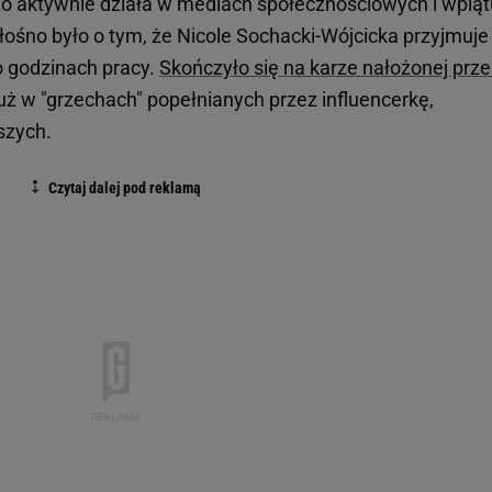
o aktywnie działa w mediach społecznościowych i wpląt
głośno było o tym, że Nicole Sochacki-Wójcicka przyjmuje
o godzinach pracy.
Skończyło się na karze nałożonej prze
 już w "grzechach" popełnianych przez influencerkę,
jszych.