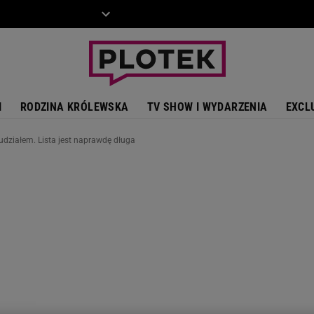
ZIECKO
MOTO
I
RODZINA KRÓLEWSKA
TV SHOW I WYDARZENIA
EXCL
 udziałem. Lista jest naprawdę długa