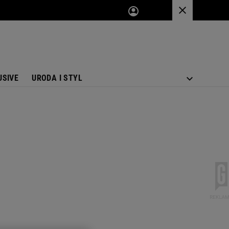
USIVE
URODA I STYL