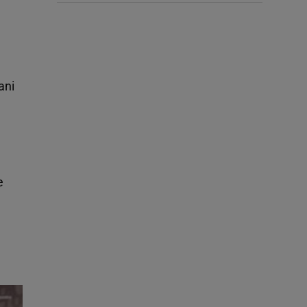
ani
e