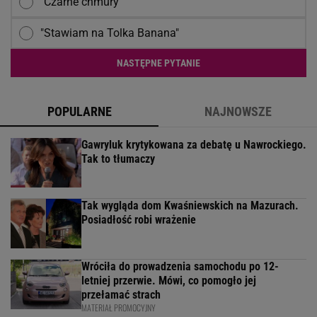
"Czarne chmury"
"Stawiam na Tolka Banana"
NASTĘPNE PYTANIE
POPULARNE
NAJNOWSZE
Gawryluk krytykowana za debatę u Nawrockiego.
Tak to tłumaczy
Tak wygląda dom Kwaśniewskich na Mazurach.
Posiadłość robi wrażenie
Wróciła do prowadzenia samochodu po 12-
letniej przerwie. Mówi, co pomogło jej
przełamać strach
MATERIAŁ PROMOCYJNY