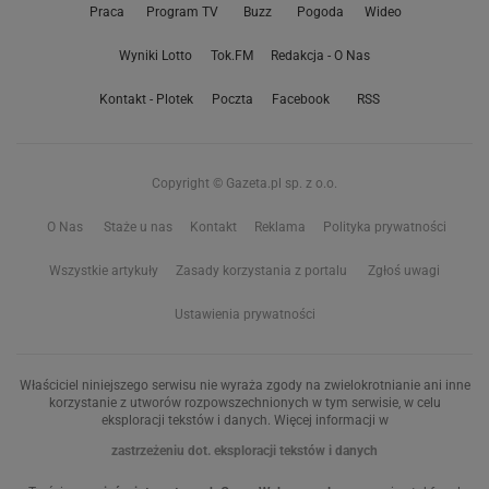
Praca
Program TV
Buzz
Pogoda
Wideo
Wyniki Lotto
Tok.FM
Redakcja - O Nas
Kontakt - Plotek
Poczta
Facebook
RSS
Copyright © Gazeta.pl sp. z o.o.
O Nas
Staże u nas
Kontakt
Reklama
Polityka prywatności
Wszystkie artykuły
Zasady korzystania z portalu
Zgłoś uwagi
Ustawienia prywatności
Właściciel niniejszego serwisu nie wyraża zgody na zwielokrotnianie ani inne
korzystanie z utworów rozpowszechnionych w tym serwisie, w celu
eksploracji tekstów i danych. Więcej informacji w
zastrzeżeniu dot. eksploracji tekstów i danych