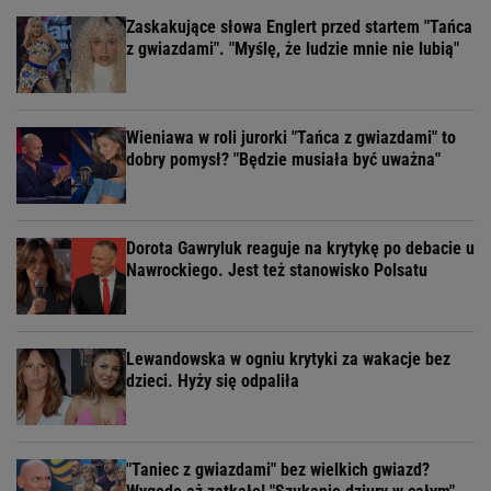
Zaskakujące słowa Englert przed startem "Tańca
z gwiazdami". "Myślę, że ludzie mnie nie lubią"
Wieniawa w roli jurorki "Tańca z gwiazdami" to
dobry pomysł? "Będzie musiała być uważna"
Dorota Gawryluk reaguje na krytykę po debacie u
Nawrockiego. Jest też stanowisko Polsatu
Lewandowska w ogniu krytyki za wakacje bez
dzieci. Hyży się odpaliła
"Taniec z gwiazdami" bez wielkich gwiazd?