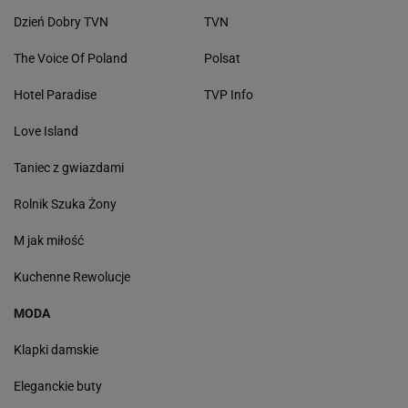
Dzień Dobry TVN
TVN
The Voice Of Poland
Polsat
Hotel Paradise
TVP Info
Love Island
Taniec z gwiazdami
Rolnik Szuka Żony
M jak miłość
Kuchenne Rewolucje
MODA
Klapki damskie
Eleganckie buty