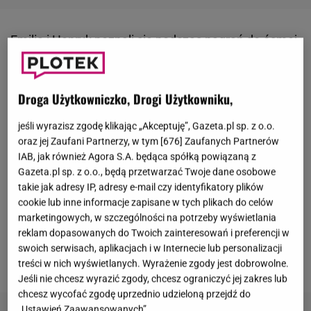
Emilia i
Henryk
poznali się podczas nagrań do ósmej
edycji
"Sanatorium miłości"
. Po programie na profilu
kuracjuszki pojawiało się mnóstwo zdjęć w
Droga Użytkowniczko, Drogi Użytkowniku,
towarzystwie
seniora
. Fani zaczęli podejrzewać, że
między nimi zrodziło się jakieś uczucie. W maju
jeśli wyrazisz zgodę klikając „Akceptuję”, Gazeta.pl sp. z o.o.
Emilia udzieliła interesującego wywiadu portalowi
oraz jej Zaufani Partnerzy, w tym [
676
] Zaufanych Partnerów
IAB, jak również Agora S.A. będąca spółką powiązaną z
Telemagazyn.pl - My z Heniem - na pewno jest
Gazeta.pl sp. z o.o., będą przetwarzać Twoje dane osobowe
przyjaźń. Jest tak, jak on lubi, wolny związek, który
takie jak adresy IP, adresy e-mail czy identyfikatory plików
mnie też pasuje - wyznała wówczas. Wygląda
cookie lub inne informacje zapisane w tych plikach do celów
marketingowych, w szczególności na potrzeby wyświetlania
jednak na to, że znajomość kuracjuszy definitywnie
reklam dopasowanych do Twoich zainteresowań i preferencji w
się zakończyła. 8 czerwca Emilia opublikowała
swoich serwisach, aplikacjach i w Internecie lub personalizacji
przykry wpis.
treści w nich wyświetlanych. Wyrażenie zgody jest dobrowolne.
Jeśli nie chcesz wyrazić zgody, chcesz ograniczyć jej zakres lub
chcesz wycofać zgodę uprzednio udzieloną przejdź do
„Ustawień Zaawansowanych”.