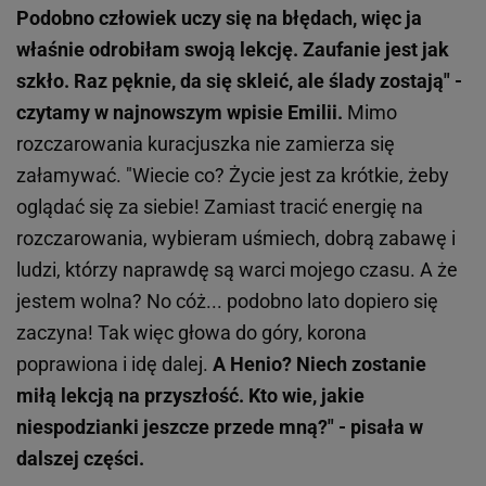
Podobno człowiek uczy się na błędach, więc ja
właśnie odrobiłam swoją lekcję. Zaufanie jest jak
szkło. Raz pęknie, da się skleić, ale ślady zostają" -
czytamy w najnowszym wpisie Emilii.
Mimo
rozczarowania kuracjuszka nie zamierza się
załamywać. "Wiecie co? Życie jest za krótkie, żeby
oglądać się za siebie! Zamiast tracić energię na
rozczarowania, wybieram uśmiech, dobrą zabawę i
ludzi, którzy naprawdę są warci mojego czasu. A że
jestem wolna? No cóż... podobno lato dopiero się
zaczyna! Tak więc głowa do góry, korona
poprawiona i idę dalej.
A Henio? Niech zostanie
miłą lekcją na przyszłość. Kto wie, jakie
niespodzianki jeszcze przede mną?" - pisała w
dalszej części.