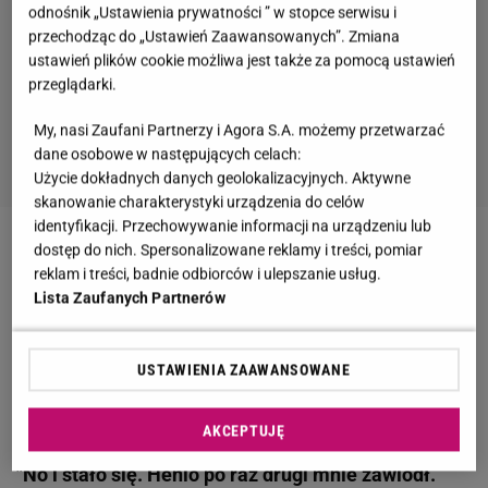
odnośnik „Ustawienia prywatności ” w stopce serwisu i
przechodząc do „Ustawień Zaawansowanych”. Zmiana
ustawień plików cookie możliwa jest także za pomocą ustawień
przeglądarki.
My, nasi Zaufani Partnerzy i Agora S.A. możemy przetwarzać
dane osobowe w następujących celach:
Użycie dokładnych danych geolokalizacyjnych. Aktywne
skanowanie charakterystyki urządzenia do celów
identyfikacji. Przechowywanie informacji na urządzeniu lub
dostęp do nich. Spersonalizowane reklamy i treści, pomiar
Zobacz wideo
Manowska ujawnia kulisy
reklam i treści, badnie odbiorców i ulepszanie usług.
"Sanatorium miłości" i zdradza, jak podróżuje. Tyle
Lista Zaufanych Partnerów
dawniej zarabiała
USTAWIENIA ZAAWANSOWANE
"Sanatorium miłości". Emilia wbija szpilę
Henrykowi. "Niech zostanie lekcją na przyszłość"
AKCEPTUJĘ
"No i stało się. Henio po raz drugi mnie zawiódł.