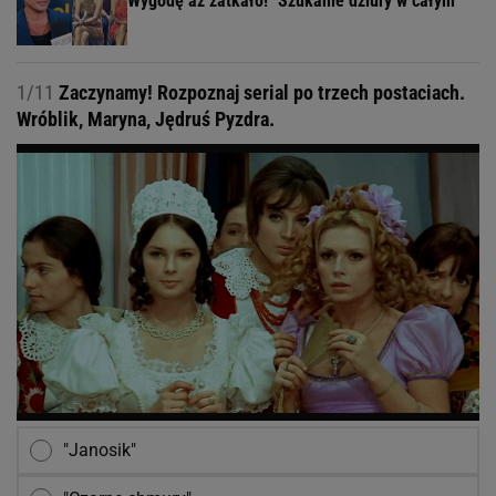
Wygodę aż zatkało! "Szukanie dziury w całym"
1/11
Zaczynamy! Rozpoznaj serial po trzech postaciach.
Wróblik, Maryna, Jędruś Pyzdra.
"Janosik"