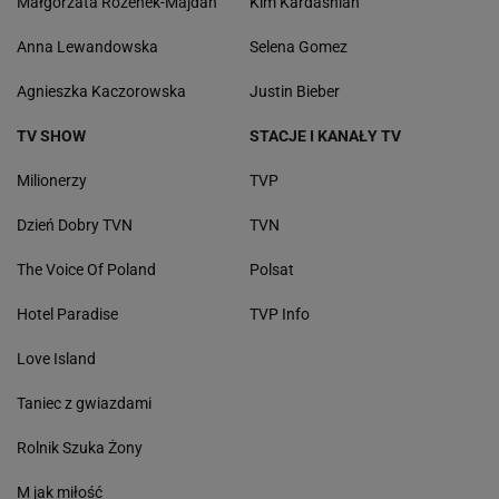
Małgorzata Rozenek-Majdan
Kim Kardashian
Anna Lewandowska
Selena Gomez
Agnieszka Kaczorowska
Justin Bieber
TV SHOW
STACJE I KANAŁY TV
Milionerzy
TVP
Dzień Dobry TVN
TVN
The Voice Of Poland
Polsat
Hotel Paradise
TVP Info
Love Island
Taniec z gwiazdami
Rolnik Szuka Żony
M jak miłość