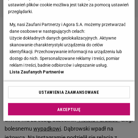
ustawień plików cookie możliwa jest także za pomocą ustawień
przeglądarki.
My, nasi Zaufani Partnerzy i Agora S.A. możemy przetwarzać
Zobacz wideo
Klaudia El Dursi o "Love Island", "Love
dane osobowe w następujących celach:
Użycie dokładnych danych geolokalizacyjnych. Aktywne
never lies" i Mai Bohosiewicz
skanowanie charakterystyki urządzenia do celów
identyfikacji. Przechowywanie informacji na urządzeniu lub
"Hotel Paradise". Jay wylądował w szpitalu. Na
dostęp do nich. Spersonalizowane reklamy i treści, pomiar
reklam i treści, badnie odbiorców i ulepszanie usług.
nagraniu krzyczał z bólu. "Nie czuję dotyku"
Lista Zaufanych Partnerów
Pobyt w Afryce nie zaczął się dla Jaya i Elizy
najlepiej.
Już na początku oboje wylądowali w
USTAWIENIA ZAAWANSOWANE
szpitalu, gdzie okazało się, że zachorowali na
AKCEPTUJĘ
czerwonkę
. Kiedy wydawało się, że para najgorsze
chwile ma za sobą, uczestnik
"Hotelu Paradise"
uległ
bolesnemu
wypadkowi
. Dąbrowski wpadł na
jeżowca. Na Instagramie podzielił się relacją z