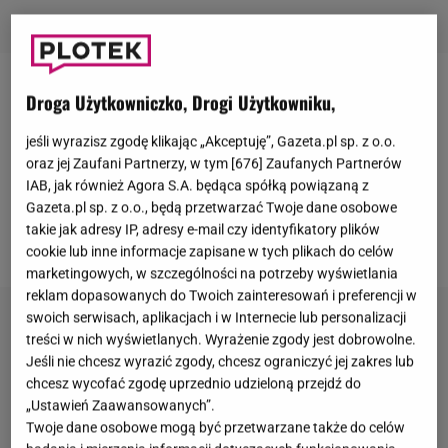
Jeremiah "Jay" Dąbrowski i Eliza Milewska poznali
Droga Użytkowniczko, Drogi Użytkowniku,
się na planie piątej edycji
"Hotelu Paradise"
i nadal
jeśli wyrazisz zgodę klikając „Akceptuję”, Gazeta.pl sp. z o.o.
są razem. Niedawno para wybrała się na wspólne
oraz jej Zaufani Partnerzy, w tym [
676
] Zaufanych Partnerów
wakacje
do Kenii. Niestety, niedługo po przyjeździe
IAB, jak również Agora S.A. będąca spółką powiązaną z
Gazeta.pl sp. z o.o., będą przetwarzać Twoje dane osobowe
zakochani wylądowali w szpitalu. Teraz Jay zmaga
takie jak adresy IP, adresy e-mail czy identyfikatory plików
się z kolejnymi problemami zdrowotnymi.
cookie lub inne informacje zapisane w tych plikach do celów
marketingowych, w szczególności na potrzeby wyświetlania
reklam dopasowanych do Twoich zainteresowań i preferencji w
swoich serwisach, aplikacjach i w Internecie lub personalizacji
treści w nich wyświetlanych. Wyrażenie zgody jest dobrowolne.
Jeśli nie chcesz wyrazić zgody, chcesz ograniczyć jej zakres lub
chcesz wycofać zgodę uprzednio udzieloną przejdź do
„Ustawień Zaawansowanych”.
Twoje dane osobowe mogą być przetwarzane także do celów