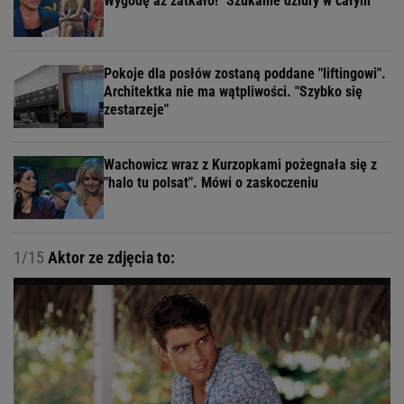
Wygodę aż zatkało! "Szukanie dziury w całym"
Pokoje dla posłów zostaną poddane "liftingowi".
Architektka nie ma wątpliwości. "Szybko się
zestarzeje"
Wachowicz wraz z Kurzopkami pożegnała się z
"halo tu polsat". Mówi o zaskoczeniu
1/15
Aktor ze zdjęcia to: