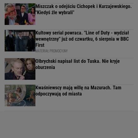
Miszczak o odejściu Cichopek i Kurzajewskiego.
"Kiedyś źle wybrali"
Kultowy serial powraca. "Line of Duty - wydział
wewnętrzny" już od czwartku, 6 sierpnia w BBC
First
MATERIAŁ PROMOCYJNY
Olbrychski napisał list do Tuska. Nie kryje
oburzenia
Kwaśniewscy mają willę na Mazurach. Tam
odpoczywają od miasta