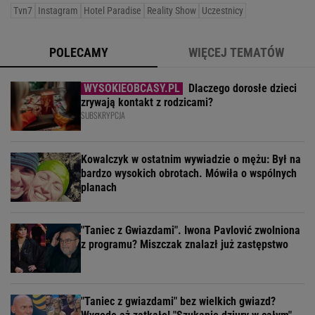
Tvn7
Instagram
Hotel Paradise
Reality Show
Uczestnicy
POLECAMY
WIĘCEJ TEMATÓW
Dlaczego dorosłe dzieci
zrywają kontakt z rodzicami?
SUBSKRYPCJA
Kowalczyk w ostatnim wywiadzie o mężu: Był na
bardzo wysokich obrotach. Mówiła o wspólnych
planach
"Taniec z Gwiazdami". Iwona Pavlović zwolniona
z programu? Miszczak znalazł już zastępstwo
"Taniec z gwiazdami" bez wielkich gwiazd?