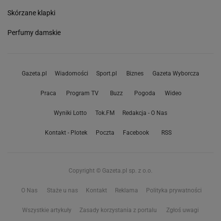
Skórzane klapki
Perfumy damskie
Gazeta.pl
Wiadomości
Sport.pl
Biznes
Gazeta Wyborcza
Praca
Program TV
Buzz
Pogoda
Wideo
Wyniki Lotto
Tok.FM
Redakcja - O Nas
Kontakt - Plotek
Poczta
Facebook
RSS
Copyright © Gazeta.pl sp. z o.o.
O Nas
Staże u nas
Kontakt
Reklama
Polityka prywatności
Wszystkie artykuły
Zasady korzystania z portalu
Zgłoś uwagi