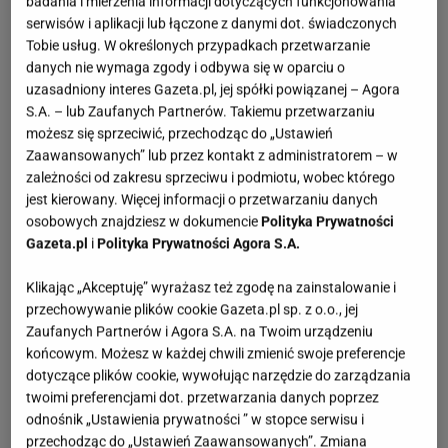
badania i mierzenia informacji dotyczących funkcjonowania
serwisów i aplikacji lub łączone z danymi dot. świadczonych
Tobie usług. W określonych przypadkach przetwarzanie
danych nie wymaga zgody i odbywa się w oparciu o
uzasadniony interes Gazeta.pl, jej spółki powiązanej – Agora
S.A. – lub Zaufanych Partnerów. Takiemu przetwarzaniu
możesz się sprzeciwić, przechodząc do „Ustawień
Zaawansowanych” lub przez kontakt z administratorem – w
zależności od zakresu sprzeciwu i podmiotu, wobec którego
jest kierowany. Więcej informacji o przetwarzaniu danych
osobowych znajdziesz w dokumencie
Polityka Prywatności
Gazeta.pl
i
Polityka Prywatności Agora S.A.
Klikając „Akceptuję” wyrażasz też zgodę na zainstalowanie i
przechowywanie plików cookie Gazeta.pl sp. z o.o., jej
Zaufanych Partnerów i Agora S.A. na Twoim urządzeniu
końcowym. Możesz w każdej chwili zmienić swoje preferencje
dotyczące plików cookie, wywołując narzędzie do zarządzania
twoimi preferencjami dot. przetwarzania danych poprzez
odnośnik „Ustawienia prywatności ” w stopce serwisu i
przechodząc do „Ustawień Zaawansowanych”. Zmiana