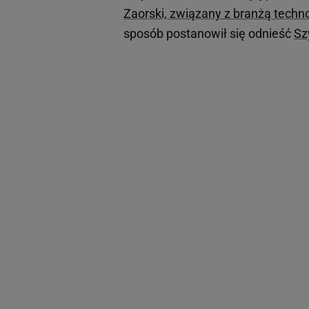
Zaorski, związany z branżą techn
sposób postanowił się odnieść
Sz