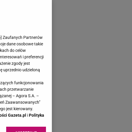
6
] Zaufanych Partnerów
woje dane osobowe takie
likach do celów
teresowań i preferencji
ażenie zgody jest
dę uprzednio udzieloną
yczących funkcjonowania
kach przetwarzanie
ązanej – Agora S.A. –
awień Zaawansowanych”
go jest kierowany.
ości Gazeta.pl
i
Polityka
do