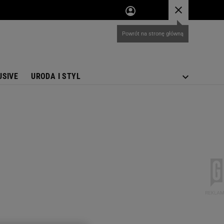
USIVE
URODA I STYL