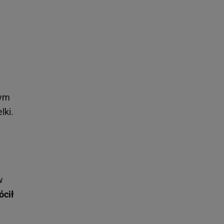
nym
lki.
w
ócił