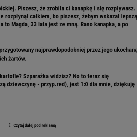
ckiej. Piszesz, że zrobiła ci kanapkę i się rozpływasz.
ie rozpłynął całkiem, bo piszesz, żebym wskazał lepszą
a to Magda, 33 lata jest ze mną. Rano kanapka, a po
 przygotowany najprawdopodobniej przez jego ukochaną
ich żartów.
 kartofle? Szparażka widzisz? No to teraz się
ą dziewczynę - przyp.red), jest 1:0 dla mnie, dziękuję