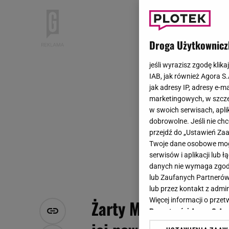
Droga Użytkownicz
jeśli wyrazisz zgodę klika
IAB, jak również Agora S
jak adresy IP, adresy e-m
marketingowych, w szcze
w swoich serwisach, aplik
dobrowolne. Jeśli nie ch
przejdź do „Ustawień Z
Twoje dane osobowe mogą
serwisów i aplikacji lub
danych nie wymaga zgody 
lub Zaufanych Partnerów
lub przez kontakt z admi
Więcej informacji o prz
Żarty Majewskiego pó
Prywatności Agora S.A.