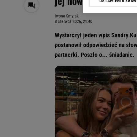
jej nowego chłopaka
USTAWIENIA ZAA
Klikając „Akceptuję” wyra
Zaufanych Partnerów i A
Iwona Smyrak
dotyczące plików cookie,
8 czerwca 2026, 21:40
odnośnik „Ustawienia pr
plików cookie możliwa je
Wystarczył jeden wpis Sandry Ku
My, nasi Zaufani Partne
postanowił odpowiedzieć na słow
Użycie dokładnych danych
partnerki. Poszło o... śniadanie.
Przechowywanie informacji
badnie odbiorców i uleps