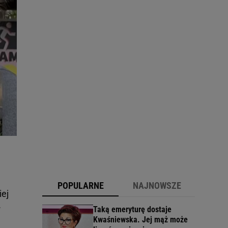
POPULARNE
NAJNOWSZE
iej
ł
Taką emeryturę dostaje
Kwaśniewska. Jej mąż może