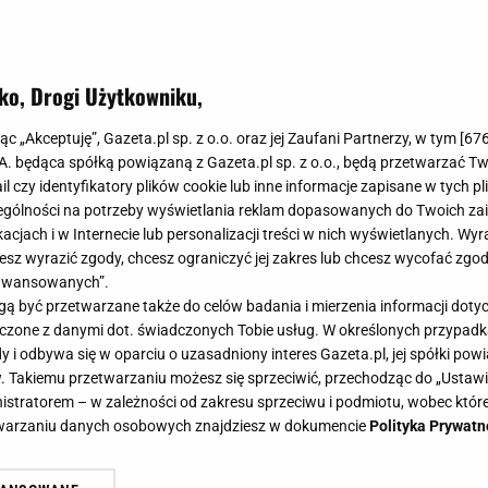
ko, Drogi Użytkowniku,
jąc „Akceptuję”, Gazeta.pl sp. z o.o. oraz jej Zaufani Partnerzy, w tym [
67
.A. będąca spółką powiązaną z Gazeta.pl sp. z o.o., będą przetwarzać T
ail czy identyfikatory plików cookie lub inne informacje zapisane w tych p
gólności na potrzeby wyświetlania reklam dopasowanych do Twoich zain
acjach i w Internecie lub personalizacji treści w nich wyświetlanych. Wyr
cesz wyrazić zgody, chcesz ograniczyć jej zakres lub chcesz wycofać zgo
aawansowanych”.
 być przetwarzane także do celów badania i mierzenia informacji dot
 łączone z danymi dot. świadczonych Tobie usług. W określonych przypad
i odbywa się w oparciu o uzasadniony interes Gazeta.pl, jej spółki powi
. Takiemu przetwarzaniu możesz się sprzeciwić, przechodząc do „Ust
nistratorem – w zależności od zakresu sprzeciwu i podmiotu, wobec które
etwarzaniu danych osobowych znajdziesz w dokumencie
Polityka Prywatn
jdą Kubickiej w pięty. Zwrócił się 