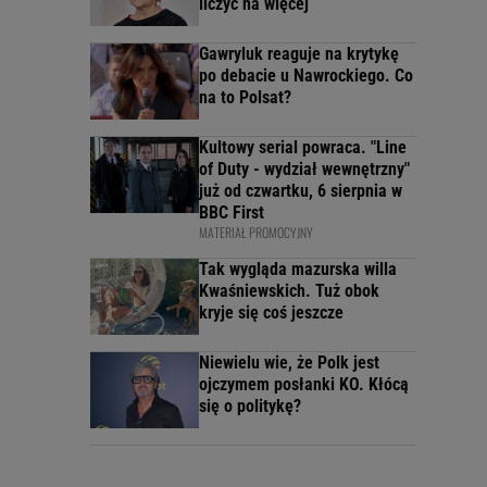
liczyć na więcej
Gawryluk reaguje na krytykę
po debacie u Nawrockiego. Co
na to Polsat?
Kultowy serial powraca. "Line
of Duty - wydział wewnętrzny"
już od czwartku, 6 sierpnia w
BBC First
MATERIAŁ PROMOCYJNY
Tak wygląda mazurska willa
Kwaśniewskich. Tuż obok
kryje się coś jeszcze
Niewielu wie, że Polk jest
ojczymem posłanki KO. Kłócą
się o politykę?