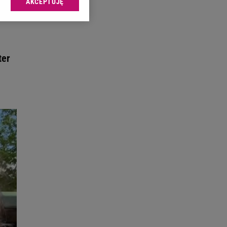
AKCEPTUJĘ
l sp. z o.o., jej
ić swoje preferencje
arzania danych poprzez
ych”. Zmiana ustawień
ter
ach:
 celów identyfikacji.
omiar reklam i treści,