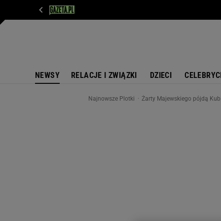
WIADOMOŚCI
NEXT
SPORT
PLOTEK
D
NEWSY
RELACJE I ZWIĄZKI
DZIECI
CELEBRYC
Najnowsze Plotki
Żarty Majewskiego pójdą Kubic