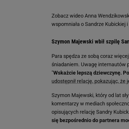
Zobacz wideo
Anna Wendzikowska
wspomniała o Sandrze Kubickiej i
Szymon Majewski wbił szpilę Sand
Para spędza ze sobą coraz więcej
śniadaniem. Uwagę internautów pr
"
Wskażcie lepszą dziewczynę. 
udostępnił relację, pokazując, że
Szymon Majewski, który od lat sł
komentarzy w mediach społecznoś
opisujących relację Sandry Kubic
się bezpośrednio do partnera mod