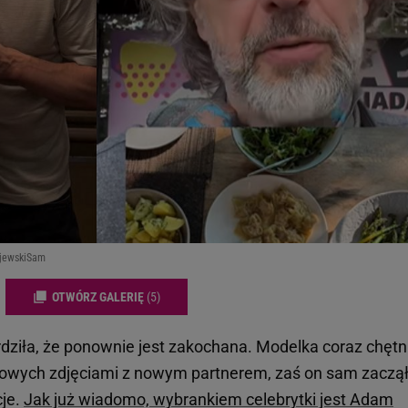
ajewskiSam
OTWÓRZ GALERIĘ
(5)
ziła, że ponownie jest zakochana. Modelka coraz chętn
ciowych zdjęciami z nowym partnerem, zaś on sam zaczą
cje.
Jak już wiadomo, wybrankiem celebrytki jest Adam