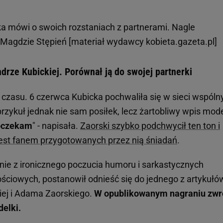
 mówi o swoich rozstaniach z partnerami. Nagle
 Magdzie Stępień [materiał wydawcy kobieta.gazeta.pl]
rze Kubickiej. Porównał ją do swojej partnerki
 czasu. 6 czerwca Kubicka pochwaliła się w sieci wspól
zykuł jednak nie sam posiłek, lecz żartobliwy wpis mode
Poczekam
" - napisała.
Zaorski szybko podchwycił ten ton i
 jest fanem przygotowanych przez nią śniadań
.
ynie z ironicznego poczucia humoru i sarkastycznych
ciowych, postanowił odnieść się do jednego z artykułó
kiej i Adama Zaorskiego.
W opublikowanym nagraniu zwr
elki.