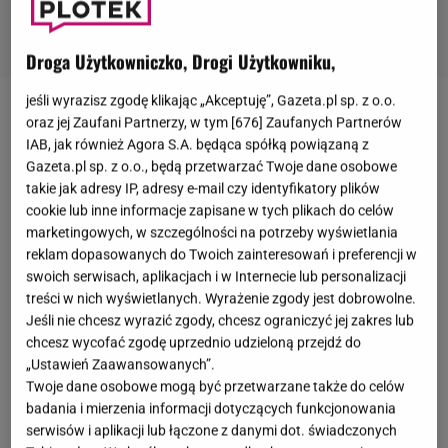
Droga Użytkowniczko, Drogi Użytkowniku,
jeśli wyrazisz zgodę klikając „Akceptuję”, Gazeta.pl sp. z o.o.
Sandra Kubicka
od niedawna jest w związku
oraz jej Zaufani Partnerzy, w tym [
676
] Zaufanych Partnerów
IAB, jak również Agora S.A. będąca spółką powiązaną z
z Adamem Zaorskim, przedsiębiorcą i menedżerem
Gazeta.pl sp. z o.o., będą przetwarzać Twoje dane osobowe
związanym z Trójmiastem. Modelka wydaje się być
takie jak adresy IP, adresy e-mail czy identyfikatory plików
naprawdę szczęśliwa. Na jej profilu coraz częściej
cookie lub inne informacje zapisane w tych plikach do celów
marketingowych, w szczególności na potrzeby wyświetlania
pojawiają się romantyczne kadry, które spotykają się
reklam dopasowanych do Twoich zainteresowań i preferencji w
z dużym zainteresowaniem internautów. Pod
swoich serwisach, aplikacjach i w Internecie lub personalizacji
jednym z ostatnich nagrań, na którym para tańczy,
treści w nich wyświetlanych. Wyrażenie zgody jest dobrowolne.
Jeśli nie chcesz wyrazić zgody, chcesz ograniczyć jej zakres lub
Kubicka
zamieściła wymowny wpis: "Bogata w życiu,
chcesz wycofać zgodę uprzednio udzieloną przejdź do
bo mam ciebie", dając jasno do zrozumienia, że
„Ustawień Zaawansowanych”.
Zaorski stał się dla niej naprawdę ważną osobą.
Twoje dane osobowe mogą być przetwarzane także do celów
badania i mierzenia informacji dotyczących funkcjonowania
Zakochani spędzają ze sobą coraz więcej czasu. 6
serwisów i aplikacji lub łączone z danymi dot. świadczonych
czerwca pochwalili się kadrami ze
wspólnego