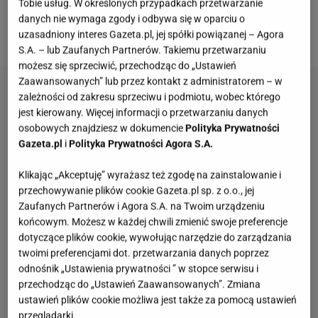
Tobie usług. W określonych przypadkach przetwarzanie
śniadania. Uwagę internautów przyciągnął opis,
danych nie wymaga zgody i odbywa się w oparciu o
który znalazł się na jednym z nagrań.
uzasadniony interes Gazeta.pl, jej spółki powiązanej – Agora
S.A. – lub Zaufanych Partnerów. Takiemu przetwarzaniu
możesz się sprzeciwić, przechodząc do „Ustawień
Zaawansowanych” lub przez kontakt z administratorem – w
zależności od zakresu sprzeciwu i podmiotu, wobec którego
jest kierowany. Więcej informacji o przetwarzaniu danych
osobowych znajdziesz w dokumencie
Polityka Prywatności
Gazeta.pl
i
Polityka Prywatności Agora S.A.
Klikając „Akceptuję” wyrażasz też zgodę na zainstalowanie i
przechowywanie plików cookie Gazeta.pl sp. z o.o., jej
Zaufanych Partnerów i Agora S.A. na Twoim urządzeniu
końcowym. Możesz w każdej chwili zmienić swoje preferencje
dotyczące plików cookie, wywołując narzędzie do zarządzania
twoimi preferencjami dot. przetwarzania danych poprzez
odnośnik „Ustawienia prywatności ” w stopce serwisu i
przechodząc do „Ustawień Zaawansowanych”. Zmiana
ustawień plików cookie możliwa jest także za pomocą ustawień
przeglądarki.