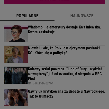
POPULARNE
NAJNOWSZE
Wiadomo, ile emerytury dostaje Kwaśniewska.
Kwota zaskakuje
Niewielu wie, że Polk jest ojczymem posłanki
KO. Kłócą się o politykę?
Kultowy serial powraca. "Line of Duty - wydział
wewnętrzny" już od czwartku, 6 sierpnia w BBC
First
MATERIAŁ PROMOCYJNY
Gawryluk krytykowana za debatę u Nawrockiego.
Tak to tłumaczy