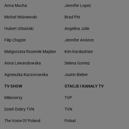
Anna Mucha
Jennifer Lopez
Michał Wiśniewski
Brad Pitt
Hubert Urbański
Angelina Jolie
Filip Chajzer
Jennifer Aniston
Małgorzata Rozenek-Majdan
Kim Kardashian
Anna Lewandowska
Selena Gomez
Agnieszka Kaczorowska
Justin Bieber
TV SHOW
STACJE I KANAŁY TV
Milionerzy
TVP
Dzień Dobry TVN
TVN
The Voice Of Poland
Polsat