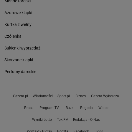
Monde torebki
Ażurowe klapki
Kurtka z wełny
Czółenka
Sukienki wyprzedaż
Skórzane klapki
Perfumy damskie
Gazeta.pl
Wiadomości
Sport.pl
Biznes
Gazeta Wyborcza
Praca
Program TV
Buzz
Pogoda
Wideo
Wyniki Lotto
Tok.FM
Redakcja - O Nas
Kontakt - Plotek
Poczta
Facebook
RSS