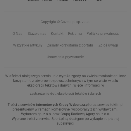
Copyright © Gazeta.pl sp. z o.o.
O Nas
Staże u nas
Kontakt
Reklama
Polityka prywatności
Wszystkie artykuły
Zasady korzystania z portalu
Zgłoś uwagi
Ustawienia prywatności
Właściciel niniejszego serwisu nie wyraża zgody na zwielokrotnianie ani inne
korzystanie z utworów rozpowszechnionych w tym serwisie, w celu
eksploracji tekstów i danych. Więcej informacji w
zastrzeżeniu dot. eksploracji tekstów i danych
Treści z
serwisów internetowych Grupy Wyborcza.pl
oraz serwisu tokfm.pl
prezentujemy w ramach komercyjnej współpracy z ich wydawcami:
Wyborcza sp. z o.o. oraz Grupą Radiową Agory sp. z o.o.
Wybrane treści z serwisu Sport.pl są dostępne po wykupieniu płatnej
subskrypcji