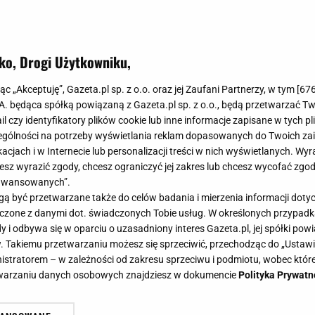
ko, Drogi Użytkowniku,
jąc „Akceptuję”, Gazeta.pl sp. z o.o. oraz jej Zaufani Partnerzy, w tym [
67
.A. będąca spółką powiązaną z Gazeta.pl sp. z o.o., będą przetwarzać T
ail czy identyfikatory plików cookie lub inne informacje zapisane w tych p
gólności na potrzeby wyświetlania reklam dopasowanych do Twoich zain
acjach i w Internecie lub personalizacji treści w nich wyświetlanych. Wyr
cesz wyrazić zgody, chcesz ograniczyć jej zakres lub chcesz wycofać zgo
aawansowanych”.
 być przetwarzane także do celów badania i mierzenia informacji dot
 łączone z danymi dot. świadczonych Tobie usług. W określonych przypad
i odbywa się w oparciu o uzasadniony interes Gazeta.pl, jej spółki powi
. Takiemu przetwarzaniu możesz się sprzeciwić, przechodząc do „Ust
nistratorem – w zależności od zakresu sprzeciwu i podmiotu, wobec które
etwarzaniu danych osobowych znajdziesz w dokumencie
Polityka Prywatn
zej jest ojcem dziecka ze zdrady?