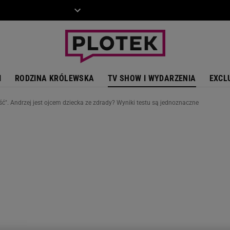
ZIECKO
MOTO
I
RODZINA KRÓLEWSKA
TV SHOW I WYDARZENIA
EXCL
ść". Andrzej jest ojcem dziecka ze zdrady? Wyniki testu są jednoznaczne