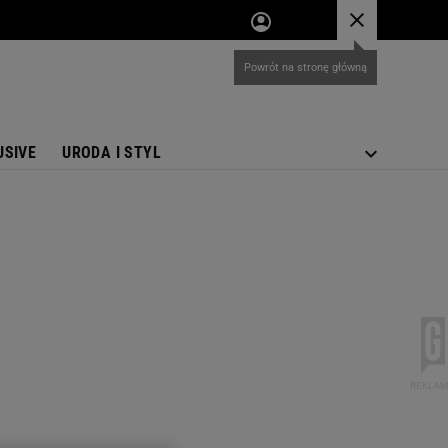
USIVE
URODA I STYL