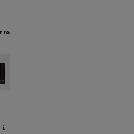
un na
ii.