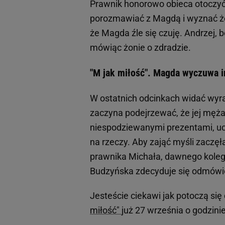
Prawnik honorowo obieca otoczyć 
porozmawiać z Magdą i wyznać żo
że Magda źle się czuję. Andrzej, b
mówiąc żonie o zdradzie.
"M jak miłość". Magda wyczuwa 
W ostatnich odcinkach widać wyr
zaczyna podejrzewać, że jej męża 
niespodziewanymi prezentami, uci
na rzeczy. Aby zająć myśli zacz
prawnika Michała, dawnego kolegę
Budzyńska zdecyduje się odmówić
Jesteście ciekawi jak potoczą si
miłość"
już 27 września o godzini