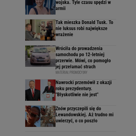
wojska. Tyle czasu spędzi w
armii
Tak mieszka Donald Tusk. To
nie luksus robi największe
wrażenie
Wróciła do prowadzenia
samochodu po 12-letniej
przerwie. Mówi, co pomogło
jej przełamać strach
MATERIAŁ PROMOCYJNY
Nawrocki przemówił z okazji
roku prezydentury.
"Błyskotliwie nie jest"
Znów przyczepili się do
Lewandowskiej. Aż trudno mi
uwierzyć, o co poszło