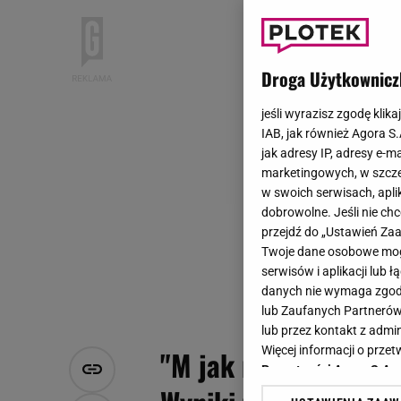
Droga Użytkownicz
jeśli wyrazisz zgodę klika
IAB, jak również Agora S
jak adresy IP, adresy e-m
marketingowych, w szcze
w swoich serwisach, aplik
dobrowolne. Jeśli nie ch
przejdź do „Ustawień Z
Twoje dane osobowe mogą
serwisów i aplikacji lub
danych nie wymaga zgody 
lub Zaufanych Partnerów
lub przez kontakt z admi
Więcej informacji o prz
"M jak miłość". Andr
Prywatności Agora S.A.