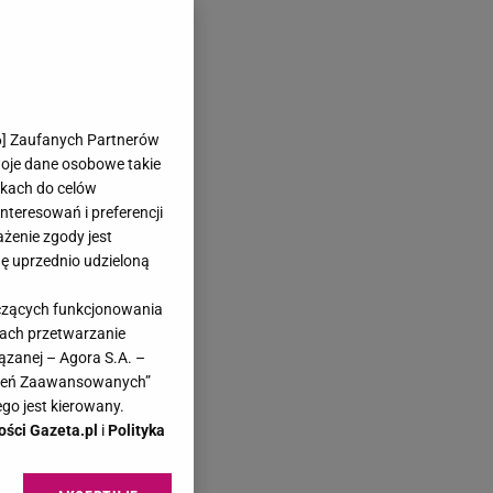
6
] Zaufanych Partnerów
woje dane osobowe takie
likach do celów
teresowań i preferencji
ażenie zgody jest
dę uprzednio udzieloną
yczących funkcjonowania
kach przetwarzanie
ązanej – Agora S.A. –
awień Zaawansowanych”
go jest kierowany.
ości Gazeta.pl
i
Polityka