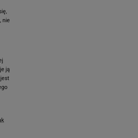
ię,
, nie
ej
e ją
jest
ego
ak