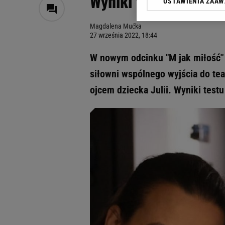
Wyniki testu są jed
USTAWIENIA ZAA
Klikając „Akceptuję” wyra
Zaufanych Partnerów i A
Magdalena Mućka
dotyczące plików cookie,
27 września 2022, 18:44
odnośnik „Ustawienia pr
plików cookie możliwa je
W nowym odcinku "M jak miłość"
My, nasi Zaufani Partne
siłowni wspólnego wyjścia do te
Użycie dokładnych danych
ojcem dziecka Julii. Wyniki test
Przechowywanie informacji
badnie odbiorców i uleps