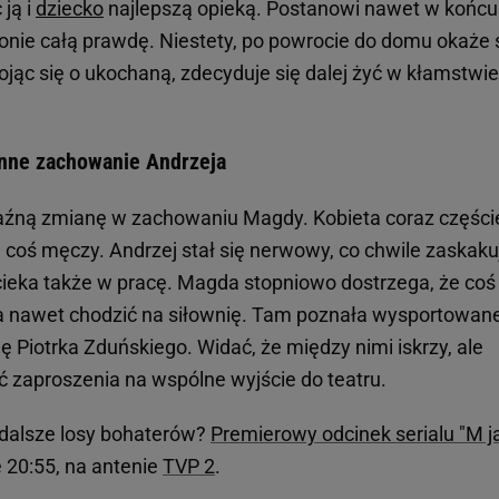
ją i
dziecko
najlepszą opieką. Postanowi nawet w końcu
nie całą prawdę. Niestety, po powrocie do domu okaże s
ojąc się o ukochaną, zdecyduje się dalej żyć w kłamstwie
inne zachowanie Andrzeja
aźną zmianę w zachowaniu Magdy. Kobieta coraz części
coś męczy. Andrzej stał się nerwowy, co chwile zaskakuj
eka także w pracę. Magda stopniowo dostrzega, że coś 
ęła nawet chodzić na siłownię. Tam poznała wysportowan
 Piotrka Zduńskiego. Widać, że między nimi iskrzy, ale
 zaproszenia na wspólne wyjście do teatru.
ę dalsze losy bohaterów?
Premierowy odcinek serialu "M j
e 20:55, na antenie
TVP 2
.