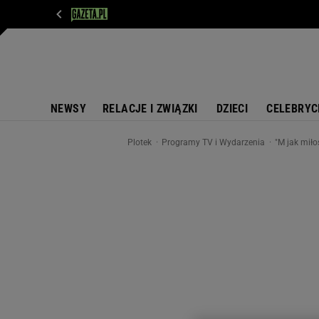
WIADOMOŚCI
NEXT
SPORT
PLOTEK
D
NEWSY
RELACJE I ZWIĄZKI
DZIECI
CELEBRYC
Plotek
Programy TV i Wydarzenia
"M jak miło