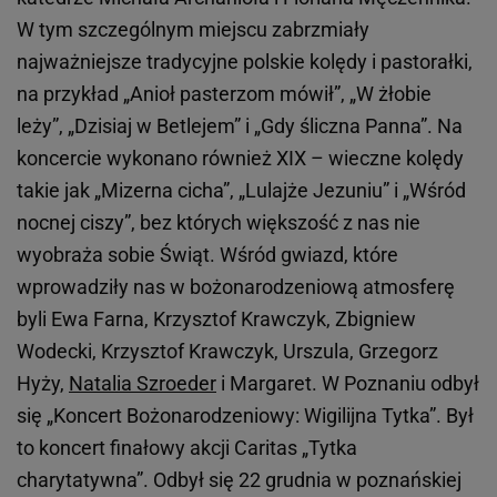
W tym szczególnym miejscu zabrzmiały
najważniejsze tradycyjne polskie kolędy i pastorałki,
na przykład „Anioł pasterzom mówił”, „W żłobie
leży”, „Dzisiaj w Betlejem” i „Gdy śliczna Panna”. Na
koncercie wykonano również XIX – wieczne kolędy
takie jak „Mizerna cicha”, „Lulajże Jezuniu” i „Wśród
nocnej ciszy”, bez których większość z nas nie
wyobraża sobie Świąt. Wśród gwiazd, które
wprowadziły nas w bożonarodzeniową atmosferę
byli Ewa Farna, Krzysztof Krawczyk, Zbigniew
Wodecki, Krzysztof Krawczyk, Urszula, Grzegorz
Hyży,
Natalia Szroeder
i Margaret. W Poznaniu odbył
się „Koncert Bożonarodzeniowy: Wigilijna Tytka”. Był
to koncert finałowy akcji Caritas „Tytka
charytatywna”. Odbył się 22 grudnia w poznańskiej