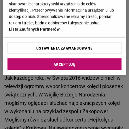
skanowanie charakterystyki urządzenia do celów
identyfikacji. Przechowywanie informacji na urządzeniu lub
dostęp do nich. Spersonalizowane reklamy i treści, pomiar
reklam i treści, badnie odbiorców i ulepszanie usług.
Lista Zaufanych Partnerów
USTAWIENIA ZAAWANSOWANE
Koncerty bożonarodzeniowe emitowane w telewizji
AKCEPTUJĘ
Jak każdego roku, w Święta 2016 widzowie mieli w
telewizji ogromny wybór koncertów kolęd i piosenek
świątecznych. W Wigilię Bożego Narodzenia
mogliśmy oglądać i słuchać najpiękniejszych kolęd
w wykonaniu na przykład zespołu Zakopower.
Mogliśmy również słuchać koncertu „Hej kolęda,
kolęda” z Krakowa. Na świątecznej scenie wystąpiły