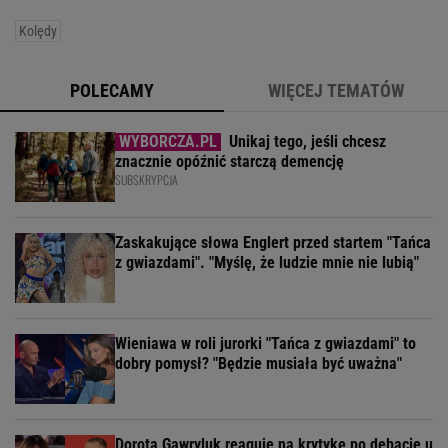
Kolędy
POLECAMY
WIĘCEJ TEMATÓW
Unikaj tego, jeśli chcesz
znacznie opóźnić starczą demencję
SUBSKRYPCJA
Zaskakujące słowa Englert przed startem "Tańca
z gwiazdami". "Myślę, że ludzie mnie nie lubią"
Wieniawa w roli jurorki "Tańca z gwiazdami" to
dobry pomysł? "Będzie musiała być uważna"
Dorota Gawryluk reaguje na krytykę po debacie u