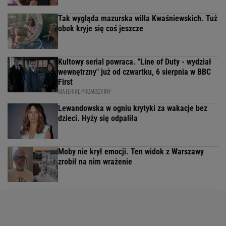
Tak wygląda mazurska willa Kwaśniewskich. Tuż
obok kryje się coś jeszcze
Kultowy serial powraca. "Line of Duty - wydział
wewnętrzny" już od czwartku, 6 sierpnia w BBC
First
MATERIAŁ PROMOCYJNY
Lewandowska w ogniu krytyki za wakacje bez
dzieci. Hyży się odpaliła
Moby nie krył emocji. Ten widok z Warszawy
zrobił na nim wrażenie