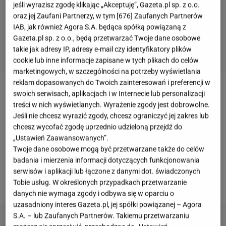
jeśli wyrazisz zgodę klikając „Akceptuję”, Gazeta.pl sp. z o.o.
oraz jej Zaufani Partnerzy, w tym [
676
] Zaufanych Partnerów
IAB, jak również Agora S.A. będąca spółką powiązaną z
Gazeta.pl sp. z o.o., będą przetwarzać Twoje dane osobowe
takie jak adresy IP, adresy e-mail czy identyfikatory plików
cookie lub inne informacje zapisane w tych plikach do celów
marketingowych, w szczególności na potrzeby wyświetlania
reklam dopasowanych do Twoich zainteresowań i preferencji w
Wśród artystów, którzy wykonują kolędy znajdują się
swoich serwisach, aplikacjach i w Internecie lub personalizacji
treści w nich wyświetlanych. Wyrażenie zgody jest dobrowolne.
tak znane gwiazdy jak Justyna Steczkowska,
Jeśli nie chcesz wyrazić zgody, chcesz ograniczyć jej zakres lub
Stanisław Sojka, Ryszard Rynkowski, Natalia
chcesz wycofać zgodę uprzednio udzieloną przejdź do
Kukulska, Edyta Bartosiewicz,
Anna Maria Jopek
i
„Ustawień Zaawansowanych”.
Twoje dane osobowe mogą być przetwarzane także do celów
Krzysztof Krawczyk
. Kolędują również gwiazdy
badania i mierzenia informacji dotyczących funkcjonowania
młodego pokolenia, na przykład Ewa Farna,
serwisów i aplikacji lub łączone z danymi dot. świadczonych
Honorata Skarbek,
Margaret
i Rafał Mrozowski.
Tobie usług. W określonych przypadkach przetwarzanie
danych nie wymaga zgody i odbywa się w oparciu o
uzasadniony interes Gazeta.pl, jej spółki powiązanej – Agora
S.A. – lub Zaufanych Partnerów. Takiemu przetwarzaniu