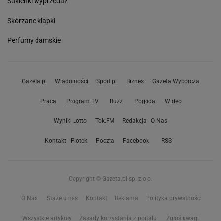
Sukienki wyprzedaż
Skórzane klapki
Perfumy damskie
Gazeta.pl
Wiadomości
Sport.pl
Biznes
Gazeta Wyborcza
Praca
Program TV
Buzz
Pogoda
Wideo
Wyniki Lotto
Tok.FM
Redakcja - O Nas
Kontakt - Plotek
Poczta
Facebook
RSS
Copyright © Gazeta.pl sp. z o.o.
O Nas
Staże u nas
Kontakt
Reklama
Polityka prywatności
Wszystkie artykuły
Zasady korzystania z portalu
Zgłoś uwagi