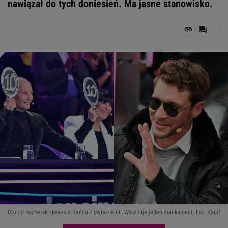
nawiązał do tych doniesień. Ma jasne stanowisko.
Oto co Roznerski uważa o 'Tańcu z gwiazdami'. Wskazuje jeden mankament. Fot. Kapif