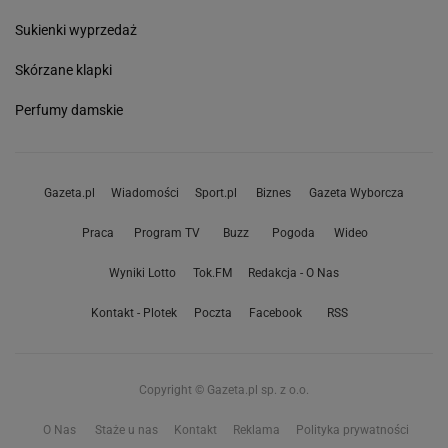
Sukienki wyprzedaż
Skórzane klapki
Perfumy damskie
Gazeta.pl
Wiadomości
Sport.pl
Biznes
Gazeta Wyborcza
Praca
Program TV
Buzz
Pogoda
Wideo
Wyniki Lotto
Tok.FM
Redakcja - O Nas
Kontakt - Plotek
Poczta
Facebook
RSS
Copyright © Gazeta.pl sp. z o.o.
O Nas
Staże u nas
Kontakt
Reklama
Polityka prywatności