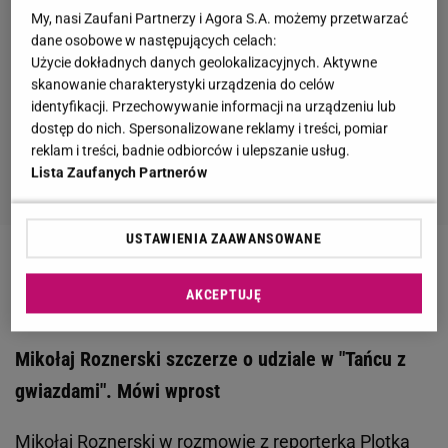
My, nasi Zaufani Partnerzy i Agora S.A. możemy przetwarzać
dane osobowe w następujących celach:
Użycie dokładnych danych geolokalizacyjnych. Aktywne
skanowanie charakterystyki urządzenia do celów
identyfikacji. Przechowywanie informacji na urządzeniu lub
dostęp do nich. Spersonalizowane reklamy i treści, pomiar
reklam i treści, badnie odbiorców i ulepszanie usług.
Lista Zaufanych Partnerów
USTAWIENIA ZAAWANSOWANE
Zobacz wideo
Roznerski szczerze o "TzG". Wskazuje
AKCEPTUJĘ
jeden mankament
Mikołaj Roznerski szczerze o udziale w "Tańcu z
gwiazdami". Mówi wprost
Mikołaj Roznerski w rozmowie z reporterką
Plotka