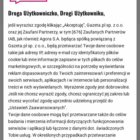
Droga Użytkowniczko, Drogi Użytkowniku,
jeśli wyrazisz zgodę klikając „Akceptuję”, Gazeta.pl sp. z o.o.
oraz jej Zaufani Partnerzy, w tym [
676
] Zaufanych Partnerów
Mikołaj Roznerski
ma na koncie role w wielu
IAB, jak również Agora S.A. będąca spółką powiązaną z
Gazeta.pl sp. z o.o., będą przetwarzać Twoje dane osobowe
kinowych hitach. Można oglądać go w "Chce się
takie jak adresy IP, adresy e-mail czy identyfikatory plików
żyć", "7 rzeczy, których nie wiecie o facetach" czy
cookie lub inne informacje zapisane w tych plikach do celów
serialu "M jak miłość". Niedawno wyszło na jaw, że
marketingowych, w szczególności na potrzeby wyświetlania
reklam dopasowanych do Twoich zainteresowań i preferencji w
aktor sprawdzi się w nowej roli.
Potwierdził, że w
swoich serwisach, aplikacjach i w Internecie lub personalizacji
TVN poprowadzi program "The Floor"
- holenderski
treści w nich wyświetlanych. Wyrażenie zgody jest dobrowolne.
format teleturnieju, który dotychczasowo
Jeśli nie chcesz wyrazić zgody, chcesz ograniczyć jej zakres lub
przyciągnął zainteresowanie widzów już w 20
chcesz wycofać zgodę uprzednio udzieloną przejdź do
„Ustawień Zaawansowanych”.
krajach. Dodatkowo w sieci krążą
plotki
o
Twoje dane osobowe mogą być przetwarzane także do celów
możliwym wystąpieniu Roznerskiego w
"Tańcu z
badania i mierzenia informacji dotyczących funkcjonowania
gwiazdami"
. Zapytaliśmy go o to.
serwisów i aplikacji lub łączone z danymi dot. świadczonych
Tobie usług. W określonych przypadkach przetwarzanie