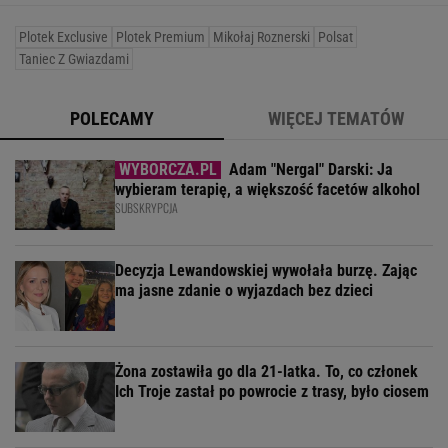
Plotek Exclusive
Plotek Premium
Mikołaj Roznerski
Polsat
Taniec Z Gwiazdami
POLECAMY
WIĘCEJ TEMATÓW
Adam "Nergal" Darski: Ja
wybieram terapię, a większość facetów alkohol
SUBSKRYPCJA
Decyzja Lewandowskiej wywołała burzę. Zając
ma jasne zdanie o wyjazdach bez dzieci
Żona zostawiła go dla 21-latka. To, co członek
Ich Troje zastał po powrocie z trasy, było ciosem