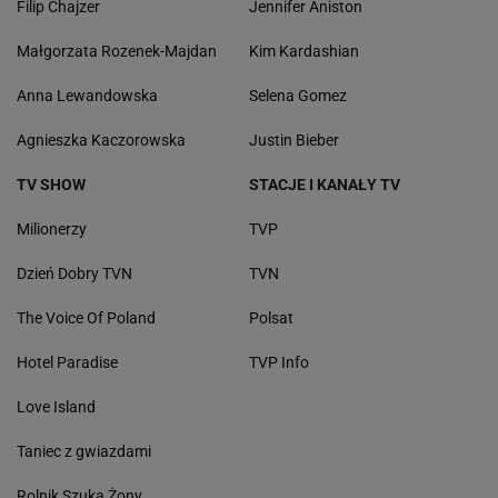
Filip Chajzer
Jennifer Aniston
Małgorzata Rozenek-Majdan
Kim Kardashian
Anna Lewandowska
Selena Gomez
Agnieszka Kaczorowska
Justin Bieber
TV SHOW
STACJE I KANAŁY TV
Milionerzy
TVP
Dzień Dobry TVN
TVN
The Voice Of Poland
Polsat
Hotel Paradise
TVP Info
Love Island
Taniec z gwiazdami
Rolnik Szuka Żony