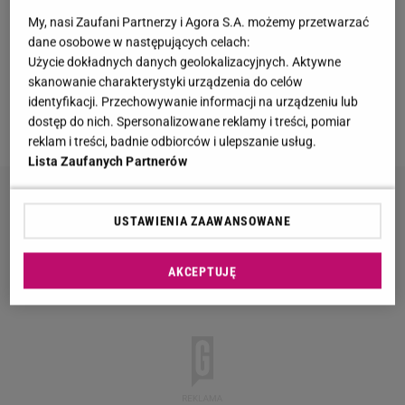
który na pewno dostanie im się od opinii publicznej.
My, nasi Zaufani Partnerzy i Agora S.A. możemy przetwarzać
dane osobowe w następujących celach:
Mamy denerwują się, że ich pociechy mogą zostać
Użycie dokładnych danych geolokalizacyjnych. Aktywne
źle ocenione i skrytykowane. My jednak nie
skanowanie charakterystyki urządzenia do celów
martwimy się o chłopaków, mają grubą skórę i
identyfikacji. Przechowywanie informacji na urządzeniu lub
dostęp do nich. Spersonalizowane reklamy i treści, pomiar
zdrowe podejście do "hejtu".
reklam i treści, badnie odbiorców i ulepszanie usług.
Lista Zaufanych Partnerów
USTAWIENIA ZAAWANSOWANE
AKCEPTUJĘ