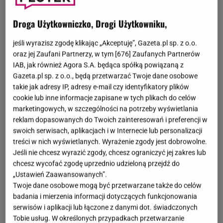
Droga Użytkowniczko, Drogi Użytkowniku,
jeśli wyrazisz zgodę klikając „Akceptuję”, Gazeta.pl sp. z o.o.
oraz jej Zaufani Partnerzy, w tym [
676
] Zaufanych Partnerów
IAB, jak również Agora S.A. będąca spółką powiązaną z
Gazeta.pl sp. z o.o., będą przetwarzać Twoje dane osobowe
takie jak adresy IP, adresy e-mail czy identyfikatory plików
cookie lub inne informacje zapisane w tych plikach do celów
marketingowych, w szczególności na potrzeby wyświetlania
reklam dopasowanych do Twoich zainteresowań i preferencji w
swoich serwisach, aplikacjach i w Internecie lub personalizacji
treści w nich wyświetlanych. Wyrażenie zgody jest dobrowolne.
Jeśli nie chcesz wyrazić zgody, chcesz ograniczyć jej zakres lub
chcesz wycofać zgodę uprzednio udzieloną przejdź do
„Ustawień Zaawansowanych”.
Twoje dane osobowe mogą być przetwarzane także do celów
badania i mierzenia informacji dotyczących funkcjonowania
serwisów i aplikacji lub łączone z danymi dot. świadczonych
Tobie usług. W określonych przypadkach przetwarzanie