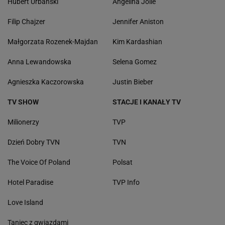
Hubert Urbański
Angelina Jolie
Filip Chajzer
Jennifer Aniston
Małgorzata Rozenek-Majdan
Kim Kardashian
Anna Lewandowska
Selena Gomez
Agnieszka Kaczorowska
Justin Bieber
TV SHOW
STACJE I KANAŁY TV
Milionerzy
TVP
Dzień Dobry TVN
TVN
The Voice Of Poland
Polsat
Hotel Paradise
TVP Info
Love Island
Taniec z gwiazdami