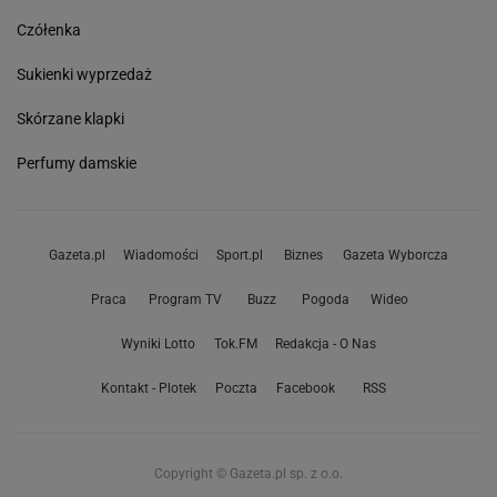
Czółenka
Sukienki wyprzedaż
Skórzane klapki
Perfumy damskie
Gazeta.pl
Wiadomości
Sport.pl
Biznes
Gazeta Wyborcza
Praca
Program TV
Buzz
Pogoda
Wideo
Wyniki Lotto
Tok.FM
Redakcja - O Nas
Kontakt - Plotek
Poczta
Facebook
RSS
Copyright © Gazeta.pl sp. z o.o.