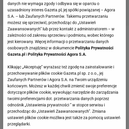
danych nie wymaga zgody i odbywa się w oparciu o
uzasadniony interes Gazeta.pl, jej spółki powiązanej – Agora
S.A. – lub Zaufanych Partnerów. Takiemu przetwarzaniu
możesz się sprzeciwić, przechodząc do „Ustawień
Zaawansowanych” lub przez kontakt z administratorem – w
zależności od zakresu sprzeciwu i podmiotu, wobec którego
Nowy program TVN jest prawdziwym hitem. Wyniki
jest kierowany. Więcej informacji o przetwarzaniu danych
oglądalności pierwszego odcinka przerosły wszelkie
osobowych znajdziesz w dokumencie
Polityka Prywatności
Gazeta.pl
i
Polityka Prywatności Agora S.A.
oczekiwania.
Klikając „Akceptuję” wyrażasz też zgodę na zainstalowanie i
Reality show oglądało prawie 2,5 miliona
przechowywanie plików cookie Gazeta.pl sp. z o.o., jej
widzów. Udział w rynku (16-49) wyniósł
Zaufanych Partnerów i Agora S.A. na Twoim urządzeniu
21,9%" - cytuje słowa Joanny Górskiej z TVN
końcowym. Możesz w każdej chwili zmienić swoje preferencje
dotyczące plików cookie, wywołując narzędzie do zarządzania
Afterparty.pl.
twoimi preferencjami dot. przetwarzania danych poprzez
odnośnik „Ustawienia prywatności ” w stopce serwisu i
Konrad i jego mama, Beata, Pawełek i jego mama
przechodząc do „Ustawień Zaawansowanych”. Zmiana
ustawień plików cookie możliwa jest także za pomocą ustawień
Danuta, Patryk i mama Ewa oraz Artur i Marzena - ta
przeglądarki.
ósemka odważyła się wziąć udział w programie, za