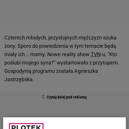
Czterech młodych, przystojnych mężczyzn szuka
żony. Sporo do powiedzenia w tym temacie będą
miały ich... mamy. Nowe reality show
TVN
-u, "Kto
poślubi mojego syna?" wystartowało z przytupem.
Gospodynią programu została Agnieszka
Jastrzębska.