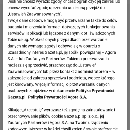
Jeśli nie chcesz wyrazić zgody, chcesz ograniczyć jej zakres lub
chcesz wycofać zgodę uprzednio udzieloną przejdź do
„Ustawień Zaawansowanych”.
Twoje dane osobowe mogą być przetwarzane także do celów
badania i mierzenia informacji dotyczących funkcjonowania
serwisów i aplikacji lub łączone z danymi dot. świadczonych
Tobie usług. W określonych przypadkach przetwarzanie
danych nie wymaga zgody i odbywa się w oparciu o
uzasadniony interes Gazeta.pl, jej spółki powiązanej – Agora
S.A. – lub Zaufanych Partnerów. Takiemu przetwarzaniu
możesz się sprzeciwić, przechodząc do „Ustawień
Zaawansowanych” lub przez kontakt z administratorem – w
zależności od zakresu sprzeciwu i podmiotu, wobec którego
jest kierowany. Więcej informacji o przetwarzaniu danych
osobowych znajdziesz w dokumencie
Polityka Prywatności
Gazeta.pl
i
Polityka Prywatności Agora S.A.
Klikając „Akceptuję” wyrażasz też zgodę na zainstalowanie i
przechowywanie plików cookie Gazeta.pl sp. z o.o., jej
Zaufanych Partnerów i Agora S.A. na Twoim urządzeniu
końcowym. Możesz w każdej chwili zmienić swoje preferencje