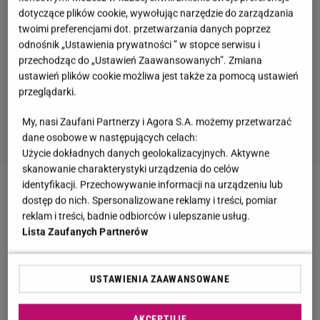
dotyczące plików cookie, wywołując narzędzie do zarządzania
twoimi preferencjami dot. przetwarzania danych poprzez
odnośnik „Ustawienia prywatności ” w stopce serwisu i
przechodząc do „Ustawień Zaawansowanych”. Zmiana
ustawień plików cookie możliwa jest także za pomocą ustawień
przeglądarki.
My, nasi Zaufani Partnerzy i Agora S.A. możemy przetwarzać
dane osobowe w następujących celach:
Użycie dokładnych danych geolokalizacyjnych. Aktywne
skanowanie charakterystyki urządzenia do celów
identyfikacji. Przechowywanie informacji na urządzeniu lub
Zobacz wideo
Moran wspomina pierwsze spotkanie
dostęp do nich. Spersonalizowane reklamy i treści, pomiar
z Gessler. Z taką propozycją do niego wyskoczyła!
reklam i treści, badnie odbiorców i ulepszanie usług.
Lista Zaufanych Partnerów
Katarzyna Bosacka krytykuje Magdę Gessler za
USTAWIENIA ZAAWANSOWANE
reklamę napoju gazowanego. "Czy autorytetowi
kulinarnemu wypada?"
AKCEPTUJĘ