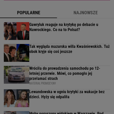
POPULARNE
NAJNOWSZE
Gawryluk reaguje na krytykę po debacie u
Nawrockiego. Co na to Polsat?
Tak wygląda mazurska willa Kwaśniewskich. Tuż
obok kryje się coś jeszcze
Wróciła do prowadzenia samochodu po 12-
letniej przerwie. Mówi, co pomogło jej
przełamać strach
MATERIAŁ PROMOCYJNY
Lewandowska w ogniu krytyki za wakacje bez
dzieci. Hyży się odpaliła
Moby poruszony widokiem w Warszawie. Pod