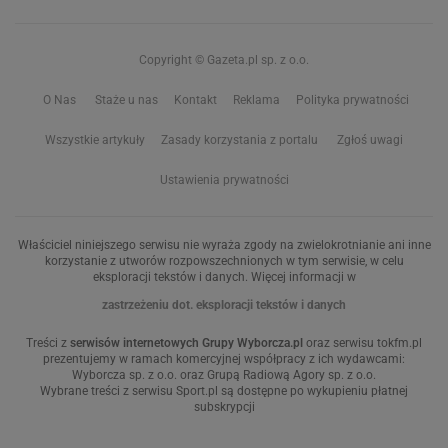
Copyright © Gazeta.pl sp. z o.o.
O Nas
Staże u nas
Kontakt
Reklama
Polityka prywatności
Wszystkie artykuły
Zasady korzystania z portalu
Zgłoś uwagi
Ustawienia prywatności
Właściciel niniejszego serwisu nie wyraża zgody na zwielokrotnianie ani inne
korzystanie z utworów rozpowszechnionych w tym serwisie, w celu
eksploracji tekstów i danych. Więcej informacji w
zastrzeżeniu dot. eksploracji tekstów i danych
Treści z
serwisów internetowych Grupy Wyborcza.pl
oraz serwisu tokfm.pl
prezentujemy w ramach komercyjnej współpracy z ich wydawcami:
Wyborcza sp. z o.o. oraz Grupą Radiową Agory sp. z o.o.
Wybrane treści z serwisu Sport.pl są dostępne po wykupieniu płatnej
subskrypcji