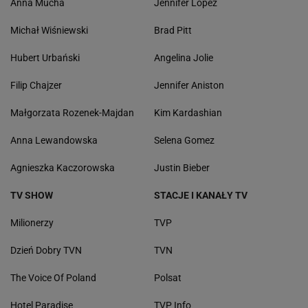
Anna Mucha
Jennifer Lopez
Michał Wiśniewski
Brad Pitt
Hubert Urbański
Angelina Jolie
Filip Chajzer
Jennifer Aniston
Małgorzata Rozenek-Majdan
Kim Kardashian
Anna Lewandowska
Selena Gomez
Agnieszka Kaczorowska
Justin Bieber
TV SHOW
STACJE I KANAŁY TV
Milionerzy
TVP
Dzień Dobry TVN
TVN
The Voice Of Poland
Polsat
Hotel Paradise
TVP Info