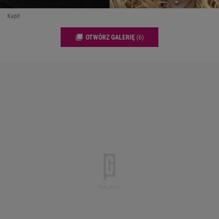
Kapif
OTWÓRZ GALERIĘ
(6)