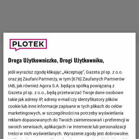
Magda Gessler
, znana restauratorka i gwiazda
Droga Użytkowniczko, Drogi Użytkowniku,
telewizji, od dawna cieszy się ogromną
jeśli wyrazisz zgodę klikając „Akceptuję”, Gazeta.pl sp. z o.o.
popularnością. Jej wizerunek przyciąga też
oraz jej Zaufani Partnerzy, w tym [
676
] Zaufanych Partnerów
reklamodawców. Obecnie gospodyni programu
IAB, jak również Agora S.A. będąca spółką powiązaną z
Gazeta.pl sp. z o.o., będą przetwarzać Twoje dane osobowe
"
Kuchenne rewolucje
"
została twarzą jednego z
takie jak adresy IP, adresy e-mail czy identyfikatory plików
najbardziej rozpoznawalnych napojów gazowanych
cookie lub inne informacje zapisane w tych plikach do celów
na świecie
. Jak się jednak okazało, nie wszyscy
marketingowych, w szczególności na potrzeby wyświetlania
przyjęli to z entuzjazmem. Do głosów krytycznych
reklam dopasowanych do Twoich zainteresowań i preferencji w
swoich serwisach, aplikacjach i w Internecie lub personalizacji
dołączyła właśnie
Katarzyna Bosacka
.
treści w nich wyświetlanych. Wyrażenie zgody jest dobrowolne.