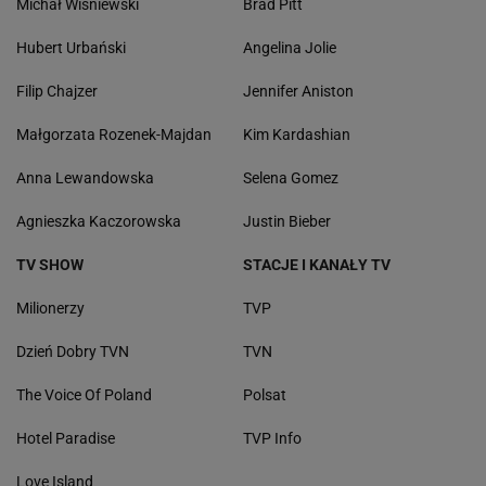
Michał Wiśniewski
Brad Pitt
Hubert Urbański
Angelina Jolie
Filip Chajzer
Jennifer Aniston
Małgorzata Rozenek-Majdan
Kim Kardashian
Anna Lewandowska
Selena Gomez
Agnieszka Kaczorowska
Justin Bieber
TV SHOW
STACJE I KANAŁY TV
Milionerzy
TVP
Dzień Dobry TVN
TVN
The Voice Of Poland
Polsat
Hotel Paradise
TVP Info
Love Island