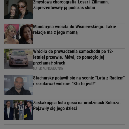
Zmysłowa choreografia Lesar i Zillmann.
Zaprezentowały ją podczas ślubu
Mandaryna wróciła do Wiśniewskiego. Takie
relacje ma z jego mamą
Wróciła do prowadzenia samochodu po 12-
letniej przerwie. Mówi, co pomogło jej
przełamać strach
MATERIAŁ PROMOCYJNY
Stachursky pojawił się na scenie "Lata z Radiem"
i zszokował widzów. "Kto to jest?"
Zaskakująca lista gości na urodzinach Solorza.
Pojawiły się jego dzieci