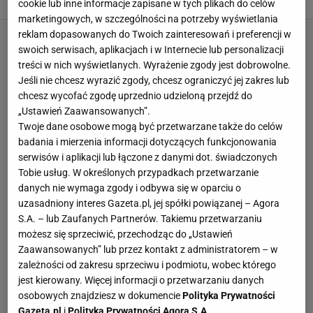
cookie lub inne informacje zapisane w tych plikach do celów
marketingowych, w szczególności na potrzeby wyświetlania
reklam dopasowanych do Twoich zainteresowań i preferencji w
swoich serwisach, aplikacjach i w Internecie lub personalizacji
treści w nich wyświetlanych. Wyrażenie zgody jest dobrowolne.
Jeśli nie chcesz wyrazić zgody, chcesz ograniczyć jej zakres lub
chcesz wycofać zgodę uprzednio udzieloną przejdź do
„Ustawień Zaawansowanych”.
Twoje dane osobowe mogą być przetwarzane także do celów
badania i mierzenia informacji dotyczących funkcjonowania
serwisów i aplikacji lub łączone z danymi dot. świadczonych
Tobie usług. W określonych przypadkach przetwarzanie
danych nie wymaga zgody i odbywa się w oparciu o
uzasadniony interes Gazeta.pl, jej spółki powiązanej – Agora
S.A. – lub Zaufanych Partnerów. Takiemu przetwarzaniu
możesz się sprzeciwić, przechodząc do „Ustawień
Zaawansowanych” lub przez kontakt z administratorem – w
zależności od zakresu sprzeciwu i podmiotu, wobec którego
jest kierowany. Więcej informacji o przetwarzaniu danych
osobowych znajdziesz w dokumencie
Polityka Prywatności
Gazeta.pl
i
Polityka Prywatności Agora S.A.