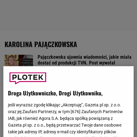
KAROLINA PAJĄCZKOWSKA
Pajączkowska ujawnia wiadomości, jakie miała
dostać od produkcji TVN. Post wywołał
poruszenie
3 CZERWCA 2026, 12:21
Zuzanna Kwasek,
Pajączkowska skazana za pomówienie
Droga Użytkowniczko, Drogi Użytkowniku,
Adamczyka. Tak odniosła się do sprawy
jeśli wyrazisz zgodę klikając „Akceptuję”, Gazeta.pl sp. z o.o.
8 MAJA 2026, 17:41
redakcja Plotek.pl,
oraz jej Zaufani Partnerzy, w tym [
676
] Zaufanych Partnerów
IAB, jak również Agora S.A. będąca spółką powiązaną z
Bolesne wyznanie Pajączkowskiej o przemocy
Gazeta.pl sp. z o.o., będą przetwarzać Twoje dane osobowe
w związku. "Złapał mnie za głowę..."
takie jak adresy IP, adresy e-mail czy identyfikatory plików
23 KWIETNIA 2026, 08:19
Julia Mistarz,