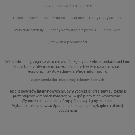
Copyright © Gazeta.pl sp. z o.o.
O Nas
Staże u nas
Kontakt
Reklama
Polityka prywatności
Wszystkie artykuły
Zasady korzystania z portalu
Zgłoś uwagi
Ustawienia prywatności
Właściciel niniejszego serwisu nie wyraża zgody na zwielokrotnianie ani inne
korzystanie z utworów rozpowszechnionych w tym serwisie, w celu
eksploracji tekstów i danych. Więcej informacji w
zastrzeżeniu dot. eksploracji tekstów i danych
Treści z
serwisów internetowych Grupy Wyborcza.pl
oraz serwisu tokfm.pl
prezentujemy w ramach komercyjnej współpracy z ich wydawcami:
Wyborcza sp. z o.o. oraz Grupą Radiową Agory sp. z o.o.
Wybrane treści z serwisu Sport.pl są dostępne po wykupieniu płatnej
subskrypcji