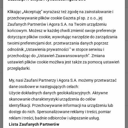
Klikając „Akceptuję” wyrażasz też zgodę na zainstalowanie i
Szokujące sceny w "Królowej przetrwania" z
przechowywanie plików cookie Gazeta.pl sp. z o.o., jej
udziałem Pajączkowskiej i Małej Ani. "Nie duś
Zaufanych Partnerów i Agora S.A. na Twoim urządzeniu
mnie!"
końcowym. Możesz w każdej chwili zmienić swoje preferencje
22 KWIETNIA 2026, 18:48
Dawid Rodak,
dotyczące plików cookie, wywołując narzędzie do zarządzania
twoimi preferencjami dot. przetwarzania danych poprzez
Emocjonalne wyznanie Pajączkowskiej o
odnośnik „Ustawienia prywatności ” w stopce serwisu i
związkach. "Dla wielu facetów byłam po prostu
przechodząc do „Ustawień Zaawansowanych”. Zmiana
trofeum"
ustawień plików cookie możliwa jest także za pomocą ustawień
16 KWIETNIA 2026, 11:13
Aleksandra Pietrow,
przeglądarki.
Pajączkowska rozpływała się nad Pachutem w
My, nasi Zaufani Partnerzy i Agora S.A. możemy przetwarzać
"Królowej przetrwania", w komentarzach burza.
dane osobowe w następujących celach:
"Zaloty jak..."
Użycie dokładnych danych geolokalizacyjnych. Aktywne
9 KWIETNIA 2026, 09:59
Zuzanna Kwasek,
skanowanie charakterystyki urządzenia do celów
identyfikacji. Przechowywanie informacji na urządzeniu lub
Karolina Pajączkowska w domu rodzinnym
dostęp do nich. Spersonalizowane reklamy i treści, pomiar
przeżyła piekło. "Tata był psychopatą"
reklam i treści, badnie odbiorców i ulepszanie usług.
Lista Zaufanych Partnerów
19 MARCA 2026, 10:47
Zuzanna Kwasek,