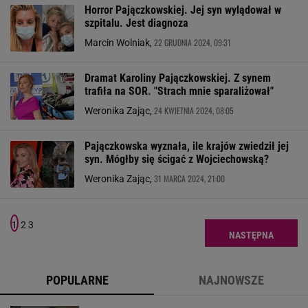
Horror Pajączkowskiej. Jej syn wylądował w
szpitalu. Jest diagnoza
22 GRUDNIA 2024, 09:31
Marcin Wolniak,
Dramat Karoliny Pajączkowskiej. Z synem
trafiła na SOR. "Strach mnie sparaliżował"
24 KWIETNIA 2024, 08:05
Weronika Zając,
Pajączkowska wyznała, ile krajów zwiedził jej
syn. Mógłby się ścigać z Wojciechowską?
31 MARCA 2024, 21:00
Weronika Zając,
1
2
3
NASTĘPNA
POPULARNE
NAJNOWSZE