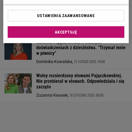
Ostra dyskusja uczestniczek w "Królowej
USTAWIENIA ZAAWANSOWANE
przetrwania". Polały się łzy
18 MARCA 2026, 22:16
Julia Mistarz,
AKCEPTUJĘ
Karolina Pajączkowska o trudnych
doświadczeniach z dzieciństwa. "Trzymał mnie
w piwnicy"
21 LUTEGO 2026, 16:00
Dominika Kowalska,
Wolny rozsierdzony słowami Pajączkowskiej.
Nie przebierał w słowach. Odpowiedziała i się
zaczęło
18 STYCZNIA 2026, 08:00
Zuzanna Kwasek,