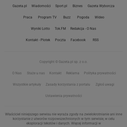
Gazeta.pl
Wiadomości
Sport.pl
Biznes
Gazeta Wyborcza
Praca
Program TV
Buzz
Pogoda
Wideo
Wyniki Lotto
Tok.FM
Redakcja - O Nas
Kontakt - Plotek
Poczta
Facebook
RSS
Copyright © Gazeta.pl sp. z o.o.
O Nas
Staże u nas
Kontakt
Reklama
Polityka prywatności
Wszystkie artykuły
Zasady korzystania z portalu
Zgłoś uwagi
Ustawienia prywatności
Właściciel niniejszego serwisu nie wyraża zgody na zwielokrotnianie ani inne
korzystanie z utworów rozpowszechnionych w tym serwisie, w celu
eksploracji tekstów i danych. Więcej informacji w