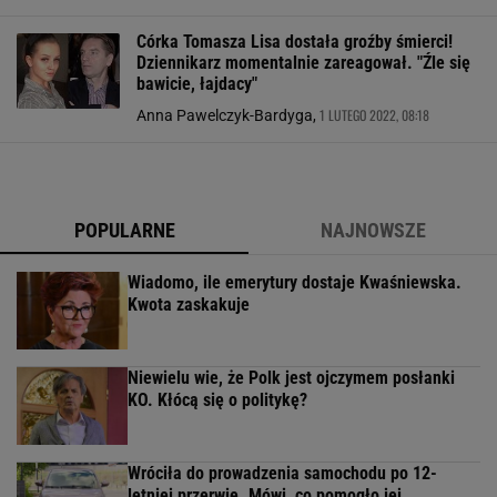
Córka Tomasza Lisa dostała groźby śmierci!
Dziennikarz momentalnie zareagował. "Źle się
bawicie, łajdacy"
1 LUTEGO 2022, 08:18
Anna Pawelczyk-Bardyga,
POPULARNE
NAJNOWSZE
Wiadomo, ile emerytury dostaje Kwaśniewska.
Kwota zaskakuje
Niewielu wie, że Polk jest ojczymem posłanki
KO. Kłócą się o politykę?
Wróciła do prowadzenia samochodu po 12-
letniej przerwie. Mówi, co pomogło jej