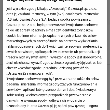
jeśli wyrazisz zgodę klikając „Akceptuję”, Gazeta.pl sp. z o.o.
oraz jej Zaufani Partnerzy, w tym [
676
] Zaufanych Partnerów
IAB, jak również Agora S.A. będąca spółką powiązaną z
Gazeta.pl sp. z o.o., będą przetwarzać Twoje dane osobowe
takie jak adresy IP, adresy e-mail czy identyfikatory plików
GROŹBY
cookie lub inne informacje zapisane w tych plikach do celów
marketingowych, w szczególności na potrzeby wyświetlania
17-letni piłkarz był łączony z 30-letnią
reklam dopasowanych do Twoich zainteresowań i preferencji w
influencerką. Kobieta opowiedziała o groźbach
swoich serwisach, aplikacjach i w Internecie lub personalizacji
19 CZERWCA 2025, 18:47
treści w nich wyświetlanych. Wyrażenie zgody jest dobrowolne.
Aleksandra Pietrow,
Jeśli nie chcesz wyrazić zgody, chcesz ograniczyć jej zakres lub
chcesz wycofać zgodę uprzednio udzieloną przejdź do
Doda z niebezpieczeństwie! Polsat zastanawia
„Ustawień Zaawansowanych”.
się czy ją wpuścić na scenę
Twoje dane osobowe mogą być przetwarzane także do celów
23 MAJA 2025, 20:10
Zuzanna Kwasek,
badania i mierzenia informacji dotyczących funkcjonowania
serwisów i aplikacji lub łączone z danymi dot. świadczonych
Owsiak znowu usłyszał szokujące groźby.
Tobie usług. W określonych przypadkach przetwarzanie
Wszystko po wizycie posła PiS w siedzibie
danych nie wymaga zgody i odbywa się w oparciu o
WOŚP
uzasadniony interes Gazeta.pl, jej spółki powiązanej – Agora