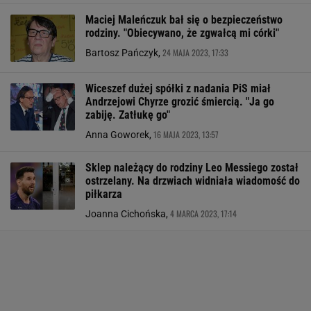
Maciej Maleńczuk bał się o bezpieczeństwo
rodziny. "Obiecywano, że zgwałcą mi córki"
24 MAJA 2023, 17:33
Bartosz Pańczyk,
Wiceszef dużej spółki z nadania PiS miał
Andrzejowi Chyrze grozić śmiercią. "Ja go
zabiję. Zatłukę go"
16 MAJA 2023, 13:57
Anna Goworek,
Sklep należący do rodziny Leo Messiego został
ostrzelany. Na drzwiach widniała wiadomość do
piłkarza
4 MARCA 2023, 17:14
Joanna Cichońska,