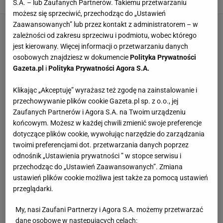
28 STYCZNIA 2025, 16:14
Zuzanna Kwasek,
S.A. – lub Zaufanych Partnerów. Takiemu przetwarzaniu
możesz się sprzeciwić, przechodząc do „Ustawień
Zaawansowanych” lub przez kontakt z administratorem – w
zależności od zakresu sprzeciwu i podmiotu, wobec którego
jest kierowany. Więcej informacji o przetwarzaniu danych
osobowych znajdziesz w dokumencie
Polityka Prywatności
Gazeta.pl
i
Polityka Prywatności Agora S.A.
Klikając „Akceptuję” wyrażasz też zgodę na zainstalowanie i
przechowywanie plików cookie Gazeta.pl sp. z o.o., jej
Zaufanych Partnerów i Agora S.A. na Twoim urządzeniu
końcowym. Możesz w każdej chwili zmienić swoje preferencje
dotyczące plików cookie, wywołując narzędzie do zarządzania
twoimi preferencjami dot. przetwarzania danych poprzez
odnośnik „Ustawienia prywatności ” w stopce serwisu i
przechodząc do „Ustawień Zaawansowanych”. Zmiana
ustawień plików cookie możliwa jest także za pomocą ustawień
przeglądarki.
My, nasi Zaufani Partnerzy i Agora S.A. możemy przetwarzać
dane osobowe w następujących celach: