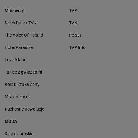
Milionerzy
TVP
Dzień Dobry TVN
TVN
The Voice Of Poland
Polsat
Hotel Paradise
TVP Info
Love Island
Taniec z gwiazdami
Rolnik Szuka Żony
M jak miłość
Kuchenne Rewolucje
MODA
Klapki damskie