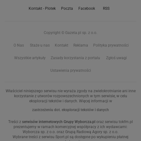
Kontakt - Plotek
Poczta
Facebook
RSS
Copyright © Gazeta.pl sp. z o.o.
O Nas
Staże u nas
Kontakt
Reklama
Polityka prywatności
Wszystkie artykuły
Zasady korzystania z portalu
Zgłoś uwagi
Ustawienia prywatności
Właściciel niniejszego serwisu nie wyraża zgody na zwielokrotnianie ani inne
korzystanie z utworów rozpowszechnionych w tym serwisie, w celu
eksploracji tekstów i danych. Więcej informacji w
zastrzeżeniu dot. eksploracji tekstów i danych
Treści z
serwisów internetowych Grupy Wyborcza.pl
oraz serwisu tokfm.pl
prezentujemy w ramach komercyjnej współpracy z ich wydawcami:
Wyborcza sp. z o.o. oraz Grupą Radiową Agory sp. z o.o.
Wybrane treści z serwisu Sport.pl są dostępne po wykupieniu płatnej