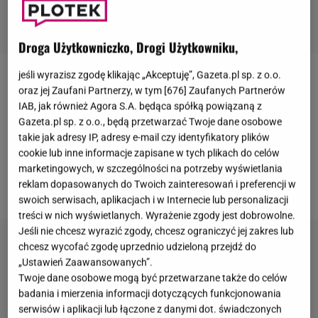
Droga Użytkowniczko, Drogi Użytkowniku,
jeśli wyrazisz zgodę klikając „Akceptuję”, Gazeta.pl sp. z o.o.
Ellen DeGeneres
już od kilkunastu lat prowadzi jeden
oraz jej Zaufani Partnerzy, w tym [
676
] Zaufanych Partnerów
z najpopularniejszych talk-show za oceanem. Tym
IAB, jak również Agora S.A. będąca spółką powiązaną z
Gazeta.pl sp. z o.o., będą przetwarzać Twoje dane osobowe
razem jej gościem była nestorka rodu Kardashianów,
takie jak adresy IP, adresy e-mail czy identyfikatory plików
Kris Jenner
. Celebrytka wzięła udział w "Burning
cookie lub inne informacje zapisane w tych plikach do celów
Questions" - zabawie, w której gwiazdy bez
marketingowych, w szczególności na potrzeby wyświetlania
reklam dopasowanych do Twoich zainteresowań i preferencji w
namyślenia odpowiadają na serie szybkich pytań.
swoich serwisach, aplikacjach i w Internecie lub personalizacji
treści w nich wyświetlanych. Wyrażenie zgody jest dobrowolne.
Jeśli nie chcesz wyrazić zgody, chcesz ograniczyć jej zakres lub
chcesz wycofać zgodę uprzednio udzieloną przejdź do
„Ustawień Zaawansowanych”.
Twoje dane osobowe mogą być przetwarzane także do celów
badania i mierzenia informacji dotyczących funkcjonowania
serwisów i aplikacji lub łączone z danymi dot. świadczonych