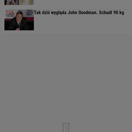
Tak dziś wygląda John Goodman. Schudł 90 kg