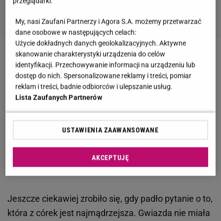
przeglądarki.
My, nasi Zaufani Partnerzy i Agora S.A. możemy przetwarzać
dane osobowe w następujących celach:
Użycie dokładnych danych geolokalizacyjnych. Aktywne
skanowanie charakterystyki urządzenia do celów
Kirs Jenner opowiedziała Ellen o swoich dzieciach
identyfikacji. Przechowywanie informacji na urządzeniu lub
dostęp do nich. Spersonalizowane reklamy i treści, pomiar
DeGeneres bez wahania zapytała ją o to, które z
reklam i treści, badnie odbiorców i ulepszanie usług.
Lista Zaufanych Partnerów
dzieci jest jej ulubieńcem. Wielu rodziców miałoby
pewnie problem z odpowiedzią na to pytanie, ale nie
Kris Jenner.
USTAWIENIA ZAAWANSOWANE
Różnie. To zależy od dnia. Dziś moją
AKCEPTUJĘ
ulubienicą jest Kendall - wyznała szczerze.
Jeszcze ciekawiej zrobiło się, gdy padło pytanie o to,
która z córek jest najmądrzejsza. Gwiazda nie miała