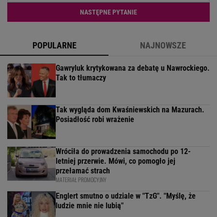
NASTĘPNE PYTANIE
POPULARNE
NAJNOWSZE
Gawryluk krytykowana za debatę u Nawrockiego.
Tak to tłumaczy
Tak wygląda dom Kwaśniewskich na Mazurach.
Posiadłość robi wrażenie
Wróciła do prowadzenia samochodu po 12-
letniej przerwie. Mówi, co pomogło jej
przełamać strach
MATERIAŁ PROMOCYJNY
Englert smutno o udziale w "TzG". "Myślę, że
ludzie mnie nie lubią"