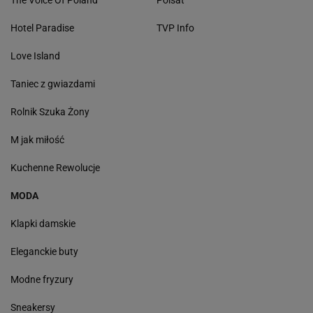
The Voice Of Poland
Polsat
Hotel Paradise
TVP Info
Love Island
Taniec z gwiazdami
Rolnik Szuka Żony
M jak miłość
Kuchenne Rewolucje
MODA
Klapki damskie
Eleganckie buty
Modne fryzury
Sneakersy