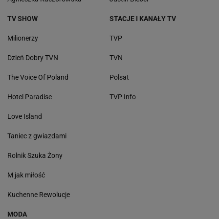
TV SHOW
STACJE I KANAŁY TV
Milionerzy
TVP
Dzień Dobry TVN
TVN
The Voice Of Poland
Polsat
Hotel Paradise
TVP Info
Love Island
Taniec z gwiazdami
Rolnik Szuka Żony
M jak miłość
Kuchenne Rewolucje
MODA