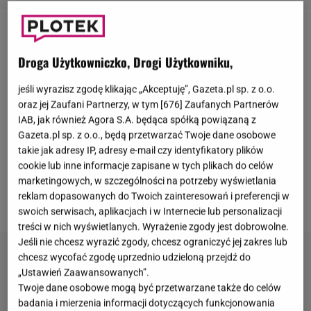
Brigitte Macron
pokazała, że działalność społeczna
może mieć nieoczywisty i nowoczesny wymiar.
Droga Użytkowniczko, Drogi Użytkowniku,
Pierwsza dama
Francji
włączyła się w tegoroczną
jeśli wyrazisz zgodę klikając „Akceptuję”, Gazeta.pl sp. z o.o.
odsłonę znanej inicjatywy dobroczynnej, tym razem
oraz jej Zaufani Partnerzy, w tym [
676
] Zaufanych Partnerów
wybierając scenerię, która się na pierwszy rzut oka
IAB, jak również Agora S.A. będąca spółką powiązaną z
Gazeta.pl sp. z o.o., będą przetwarzać Twoje dane osobowe
nie kojarzy z oficjalnymi wystąpieniami - park
takie jak adresy IP, adresy e-mail czy identyfikatory plików
rozrywki
Disneyland
pod
Paryżem
.
Jej obecność i
cookie lub inne informacje zapisane w tych plikach do celów
nietypowa rola szybko przyciągnęły uwagę opinii
marketingowych, w szczególności na potrzeby wyświetlania
reklam dopasowanych do Twoich zainteresowań i preferencji w
publicznej.
swoich serwisach, aplikacjach i w Internecie lub personalizacji
treści w nich wyświetlanych. Wyrażenie zgody jest dobrowolne.
Jeśli nie chcesz wyrazić zgody, chcesz ograniczyć jej zakres lub
chcesz wycofać zgodę uprzednio udzieloną przejdź do
„Ustawień Zaawansowanych”.
Twoje dane osobowe mogą być przetwarzane także do celów
badania i mierzenia informacji dotyczących funkcjonowania