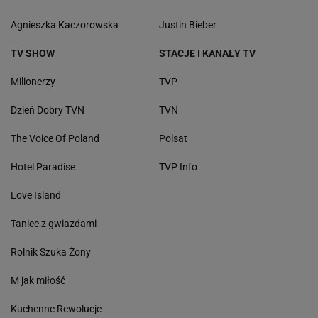
Agnieszka Kaczorowska
Justin Bieber
TV SHOW
STACJE I KANAŁY TV
Milionerzy
TVP
Dzień Dobry TVN
TVN
The Voice Of Poland
Polsat
Hotel Paradise
TVP Info
Love Island
Taniec z gwiazdami
Rolnik Szuka Żony
M jak miłość
Kuchenne Rewolucje