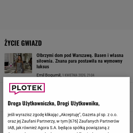
ŻYCIE GWIAZD
Olbrzymi dom pod Warszawą. Basen i własna
siłownia. Znana para postawiła na wymowny
luksus
1 KWIETNIA 2026, 21:04
Emil Bogumił,
Zbudowała karierę poza kamerą. Polacy
kojarzą ją z serialu. "Trzeba mieć grubą skórę"
Droga Użytkowniczko, Drogi Użytkowniku,
31 MARCA 2026, 21:06
Emil Bogumił,
jeśli wyrazisz zgodę klikając „Akceptuję”, Gazeta.pl sp. z o.o.
Najbardziej wyrazisty dom w Polsce? Każdy kąt
oraz jej Zaufani Partnerzy, w tym [
676
] Zaufanych Partnerów
czymś zaskakuje. Tak mieszka kulinarna
IAB, jak również Agora S.A. będąca spółką powiązaną z
gwiazda