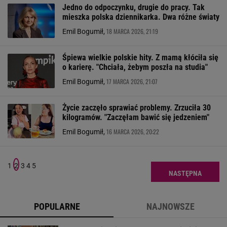
Jedno do odpoczynku, drugie do pracy. Tak
mieszka polska dziennikarka. Dwa różne światy
18 MARCA 2026, 21:19
Emil Bogumił,
Śpiewa wielkie polskie hity. Z mamą kłóciła się
o karierę. "Chciała, żebym poszła na studia"
17 MARCA 2026, 21:07
Emil Bogumił,
Życie zaczęło sprawiać problemy. Zrzuciła 30
kilogramów. "Zaczęłam bawić się jedzeniem"
16 MARCA 2026, 20:22
Emil Bogumił,
1
2
3
4
5
NASTĘPNA
POPULARNE
NAJNOWSZE