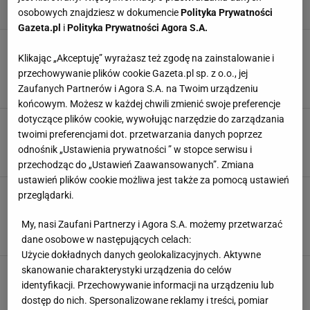
osobowych znajdziesz w dokumencie
Polityka Prywatności
Gazeta.pl
i
Polityka Prywatności Agora S.A.
Znana gwiazda ma problem z PRL. Ujawnił
niewygodną prawdę. "Jakich mieliśmy
Klikając „Akceptuję” wyrażasz też zgodę na zainstalowanie i
bohaterów?"
przechowywanie plików cookie Gazeta.pl sp. z o.o., jej
Zaufanych Partnerów i Agora S.A. na Twoim urządzeniu
29 MARCA 2026, 21:01
Emil Bogumił,
końcowym. Możesz w każdej chwili zmienić swoje preferencje
dotyczące plików cookie, wywołując narzędzie do zarządzania
Gwiazda postawiła w Hollywood granicę.
twoimi preferencjami dot. przetwarzania danych poprzez
Wywierali presję. "Nigdy bym tego nie zrobiła"
odnośnik „Ustawienia prywatności ” w stopce serwisu i
28 MARCA 2026, 21:01
Emil Bogumił,
przechodząc do „Ustawień Zaawansowanych”. Zmiana
ustawień plików cookie możliwa jest także za pomocą ustawień
Prawdziwa gwiazda kina. Zarobił więcej w
przeglądarki.
reklamie niż filmach. "Życie aktora jest
straszne"
My, nasi Zaufani Partnerzy i Agora S.A. możemy przetwarzać
27 MARCA 2026, 21:02
Emil Bogumił,
dane osobowe w następujących celach:
Użycie dokładnych danych geolokalizacyjnych. Aktywne
skanowanie charakterystyki urządzenia do celów
Mafia otworzyła drzwi do kariery. Legenda
polskiej muzyki. Liczba przebojów imponuje do
identyfikacji. Przechowywanie informacji na urządzeniu lub
dziś
dostęp do nich. Spersonalizowane reklamy i treści, pomiar