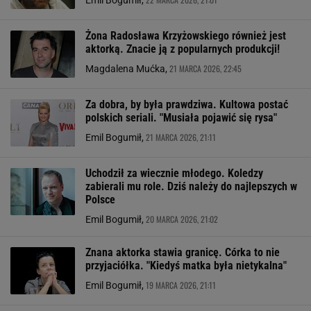
Emil Bogumił,
Żona Radosława Krzyżowskiego również jest
aktorką. Znacie ją z popularnych produkcji!
21 MARCA 2026, 22:45
Magdalena Mućka,
Za dobra, by była prawdziwa. Kultowa postać
polskich seriali. "Musiała pojawić się rysa"
21 MARCA 2026, 21:11
Emil Bogumił,
Uchodził za wiecznie młodego. Koledzy
zabierali mu role. Dziś należy do najlepszych w
Polsce
20 MARCA 2026, 21:02
Emil Bogumił,
Znana aktorka stawia granicę. Córka to nie
przyjaciółka. "Kiedyś matka była nietykalna"
19 MARCA 2026, 21:11
Emil Bogumił,