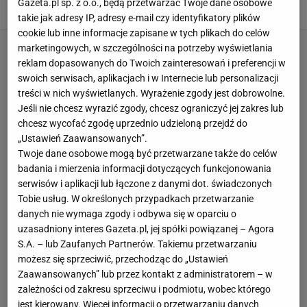
Gazeta.pl sp. z o.o., będą przetwarzać Twoje dane osobowe
30 MARCA 2026, 21:03
Emil Bogumił,
takie jak adresy IP, adresy e-mail czy identyfikatory plików
cookie lub inne informacje zapisane w tych plikach do celów
marketingowych, w szczególności na potrzeby wyświetlania
reklam dopasowanych do Twoich zainteresowań i preferencji w
swoich serwisach, aplikacjach i w Internecie lub personalizacji
treści w nich wyświetlanych. Wyrażenie zgody jest dobrowolne.
Jeśli nie chcesz wyrazić zgody, chcesz ograniczyć jej zakres lub
chcesz wycofać zgodę uprzednio udzieloną przejdź do
„Ustawień Zaawansowanych”.
Twoje dane osobowe mogą być przetwarzane także do celów
badania i mierzenia informacji dotyczących funkcjonowania
serwisów i aplikacji lub łączone z danymi dot. świadczonych
Tobie usług. W określonych przypadkach przetwarzanie
danych nie wymaga zgody i odbywa się w oparciu o
uzasadniony interes Gazeta.pl, jej spółki powiązanej – Agora
S.A. – lub Zaufanych Partnerów. Takiemu przetwarzaniu
możesz się sprzeciwić, przechodząc do „Ustawień
Zaawansowanych” lub przez kontakt z administratorem – w
zależności od zakresu sprzeciwu i podmiotu, wobec którego
jest kierowany. Więcej informacji o przetwarzaniu danych