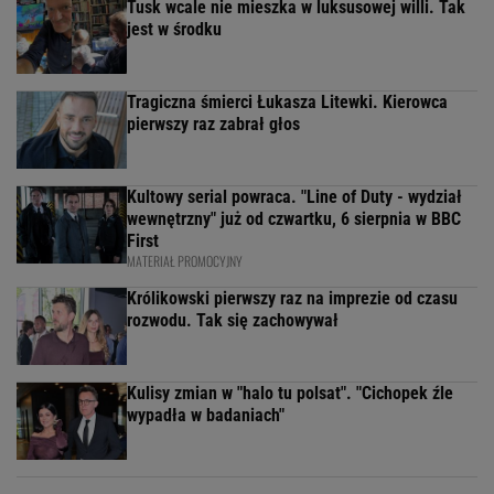
Tusk wcale nie mieszka w luksusowej willi. Tak
jest w środku
Tragiczna śmierci Łukasza Litewki. Kierowca
pierwszy raz zabrał głos
Kultowy serial powraca. "Line of Duty - wydział
wewnętrzny" już od czwartku, 6 sierpnia w BBC
First
MATERIAŁ PROMOCYJNY
Królikowski pierwszy raz na imprezie od czasu
rozwodu. Tak się zachowywał
Kulisy zmian w "halo tu polsat". "Cichopek źle
wypadła w badaniach"