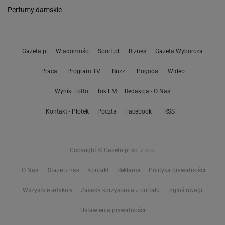
Perfumy damskie
Gazeta.pl
Wiadomości
Sport.pl
Biznes
Gazeta Wyborcza
Praca
Program TV
Buzz
Pogoda
Wideo
Wyniki Lotto
Tok.FM
Redakcja - O Nas
Kontakt - Plotek
Poczta
Facebook
RSS
Copyright © Gazeta.pl sp. z o.o.
O Nas
Staże u nas
Kontakt
Reklama
Polityka prywatności
Wszystkie artykuły
Zasady korzystania z portalu
Zgłoś uwagi
Ustawienia prywatności