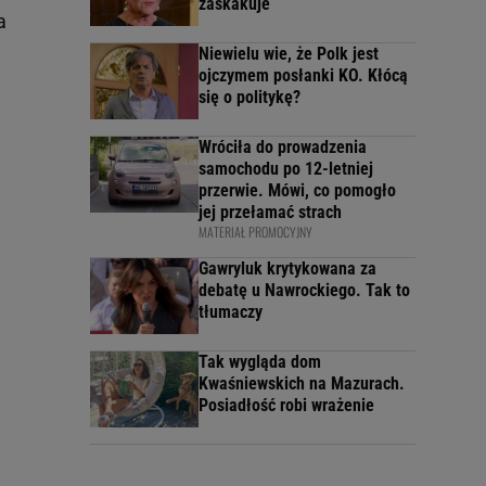
zaskakuje
a
Niewielu wie, że Polk jest
ojczymem posłanki KO. Kłócą
się o politykę?
Wróciła do prowadzenia
samochodu po 12-letniej
przerwie. Mówi, co pomogło
jej przełamać strach
MATERIAŁ PROMOCYJNY
Gawryluk krytykowana za
debatę u Nawrockiego. Tak to
tłumaczy
Tak wygląda dom
Kwaśniewskich na Mazurach.
Posiadłość robi wrażenie