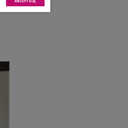
AKCEPTUJĘ
l sp. z o.o., jej
ić swoje preferencje
arzania danych poprzez
ych”. Zmiana ustawień
ach:
 celów identyfikacji.
omiar reklam i treści,