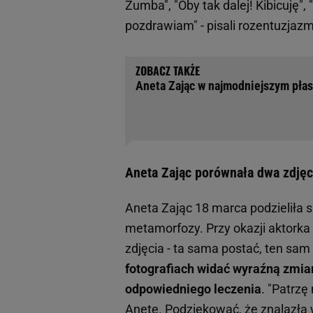
Zumba", "Oby tak dalej! Kibicuję"
pozdrawiam" - pisali rozentuzjaz
Aneta Zając w najmodniejszym płas
Aneta Zając porównała dwa zdjęci
Aneta Zając 18 marca podzieliła 
metamorfozy. Przy okazji aktorka
zdjęcia - ta sama postać, ten sam s
fotografiach widać wyraźną zmian
odpowiedniego leczenia
. "Patrzę
Anetę. Podziękować, że znalazła w