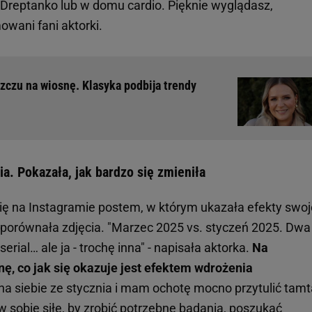
, "Dreptanko lub w domu cardio. Pięknie wyglądasz,
mowani fani aktorki.
zczu na wiosnę. Klasyka podbija trendy
a. Pokazała, jak bardzo się zmieniła
się na Instagramie postem, w którym ukazała efekty swoj
 porównała zdjęcia. "Marzec 2025 vs. styczeń 2025. Dwa
erial… ale ja - trochę inna" - napisała aktorka.
Na
ę, co jak się okazuje jest efektem wdrożenia
 na siebie ze stycznia i mam ochotę mocno przytulić tamt
 sobie siłę, by zrobić potrzebne badania, poszukać