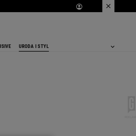
USIVE
URODA I STYL