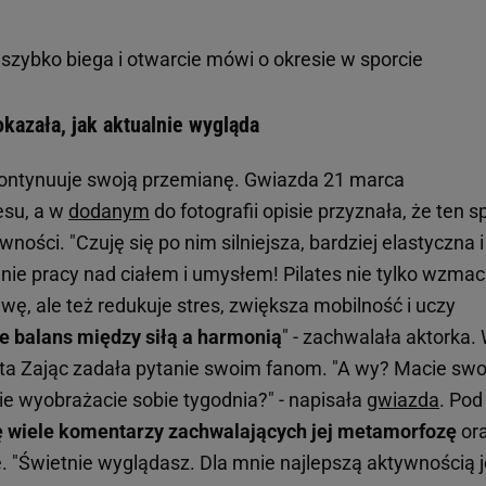
szybko biega i otwarcie mówi o okresie w sporcie
okazała, jak aktualnie wygląda
kontynuuje swoją przemianę. Gwiazda 21 marca
esu, a w
dodanym
do fotografii opisie przyznała, że ten s
ywności. "Czuję się po nim silniejsza, bardziej elastyczna i
nie pracy nad ciałem i umysłem! Pilates nie tylko wzmac
wę, ale też redukuje stres, zwiększa mobilność i uczy
e balans między siłą a harmonią
" - zachwalała aktorka.
eta Zając zadała pytanie swoim fanom. "A wy? Macie swo
ie wyobrażacie sobie tygodnia?" - napisała
gwiazda
. Pod
ię wiele komentarzy zachwalających jej metamorfozę
ora
 "Świetnie wyglądasz. Dla mnie najlepszą aktywnością j