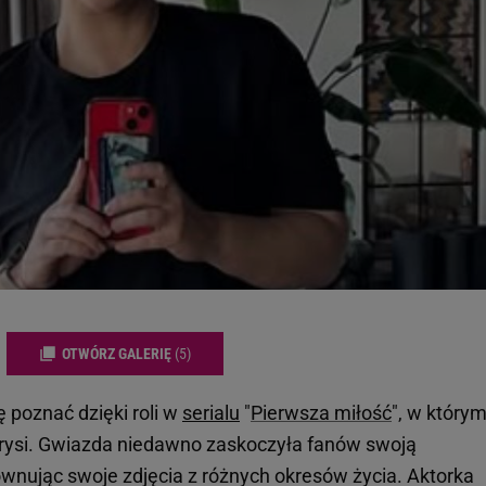
OTWÓRZ GALERIĘ
(5)
 poznać dzięki roli w
serialu
"
Pierwsza miłość
", w który
arysi. Gwiazda niedawno zaskoczyła fanów swoją
nując swoje zdjęcia z różnych okresów życia. Aktorka