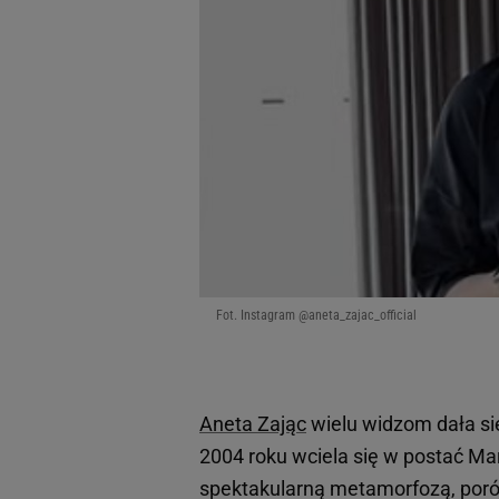
Fot. Instagram @aneta_zajac_official
Aneta Zając
wielu widzom dała się
2004 roku wciela się w postać M
spektakularną metamorfozą, porów