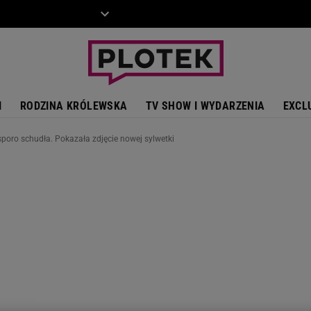
ZIECKO
MOTO
I
RODZINA KRÓLEWSKA
TV SHOW I WYDARZENIA
EXCL
sporo schudła. Pokazała zdjęcie nowej sylwetki