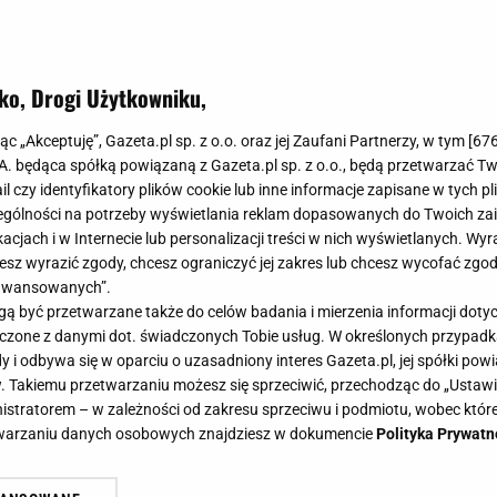
ko, Drogi Użytkowniku,
jąc „Akceptuję”, Gazeta.pl sp. z o.o. oraz jej Zaufani Partnerzy, w tym [
67
.A. będąca spółką powiązaną z Gazeta.pl sp. z o.o., będą przetwarzać T
ail czy identyfikatory plików cookie lub inne informacje zapisane w tych p
gólności na potrzeby wyświetlania reklam dopasowanych do Twoich zain
acjach i w Internecie lub personalizacji treści w nich wyświetlanych. Wyr
cesz wyrazić zgody, chcesz ograniczyć jej zakres lub chcesz wycofać zgo
aawansowanych”.
 być przetwarzane także do celów badania i mierzenia informacji dot
 łączone z danymi dot. świadczonych Tobie usług. W określonych przypad
i odbywa się w oparciu o uzasadniony interes Gazeta.pl, jej spółki powi
. Takiemu przetwarzaniu możesz się sprzeciwić, przechodząc do „Ust
nistratorem – w zależności od zakresu sprzeciwu i podmiotu, wobec które
etwarzaniu danych osobowych znajdziesz w dokumencie
Polityka Prywatn
ię nową sylwetką. Dodała zdjęcie z