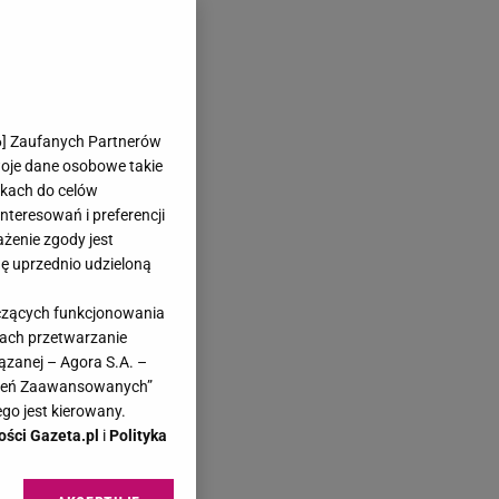
6
] Zaufanych Partnerów
woje dane osobowe takie
likach do celów
teresowań i preferencji
ażenie zgody jest
dę uprzednio udzieloną
yczących funkcjonowania
kach przetwarzanie
ązanej – Agora S.A. –
awień Zaawansowanych”
go jest kierowany.
ości Gazeta.pl
i
Polityka