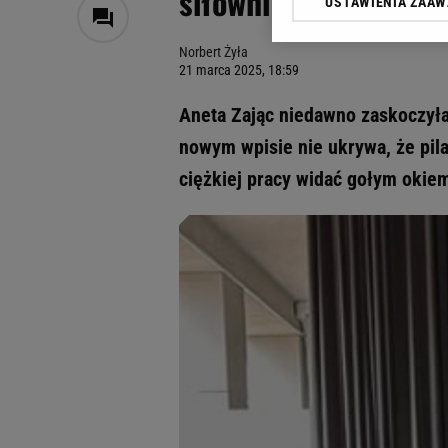
siłowni
USTAWIENIA ZAA
Klikając „Akceptuję” wyra
Zaufanych Partnerów i A
Norbert Żyła
dotyczące plików cookie,
21 marca 2025, 18:59
odnośnik „Ustawienia pr
plików cookie możliwa je
Aneta Zając niedawno zaskoczył
My, nasi Zaufani Partne
nowym wpisie nie ukrywa, że pilat
Użycie dokładnych danych
ciężkiej pracy widać gołym okie
Przechowywanie informacji
badnie odbiorców i uleps