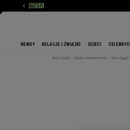
WIADOMOŚCI
NEXT
SPORT
PLOTEK
D
NEWSY
RELACJE I ZWIĄZKI
DZIECI
CELEBRYC
Styl i uroda
Uroda i metamorfozy
Anet Zając 