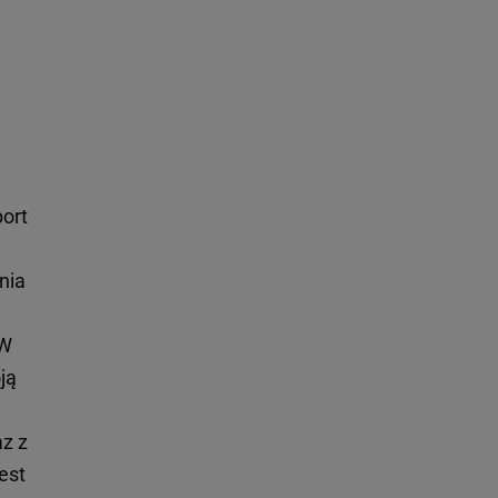
port
nia
 W
ją
z z
est