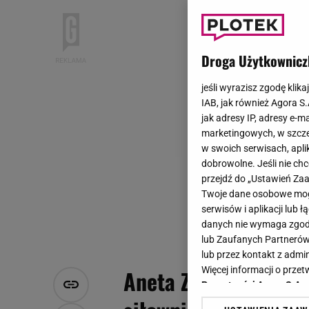
Droga Użytkownicz
jeśli wyrazisz zgodę klika
IAB, jak również Agora S
jak adresy IP, adresy e-m
marketingowych, w szcze
w swoich serwisach, aplik
dobrowolne. Jeśli nie ch
przejdź do „Ustawień Z
Twoje dane osobowe mogą
serwisów i aplikacji lub
danych nie wymaga zgody 
lub Zaufanych Partnerów
lub przez kontakt z admi
Więcej informacji o prz
Aneta Zając chwali s
Prywatności Agora S.A.