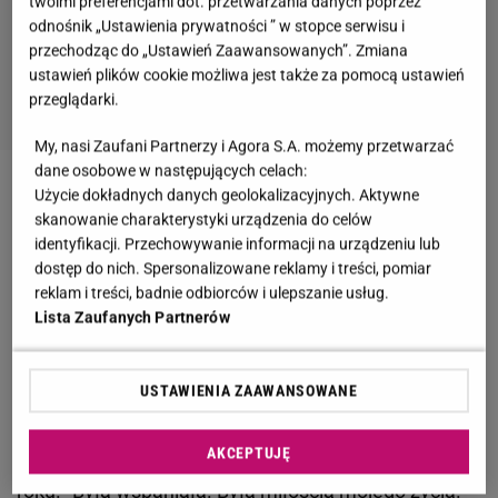
twoimi preferencjami dot. przetwarzania danych poprzez
odnośnik „Ustawienia prywatności ” w stopce serwisu i
przechodząc do „Ustawień Zaawansowanych”. Zmiana
ustawień plików cookie możliwa jest także za pomocą ustawień
przeglądarki.
My, nasi Zaufani Partnerzy i Agora S.A. możemy przetwarzać
dane osobowe w następujących celach:
Użycie dokładnych danych geolokalizacyjnych. Aktywne
Zobacz wideo
Paulla wspomina zmarłego tatę. "Był
skanowanie charakterystyki urządzenia do celów
jedyną osobą, która mnie wspierała na początku"
identyfikacji. Przechowywanie informacji na urządzeniu lub
dostęp do nich. Spersonalizowane reklamy i treści, pomiar
reklam i treści, badnie odbiorców i ulepszanie usług.
Lloyd Klein zaprzecza, że Jocelyn Wildenstein była
Lista Zaufanych Partnerów
bankrutką. Dzieci "kobiety kot" odziedziczą po niej
majątek
USTAWIENIA ZAAWANSOWANE
Informacja o śmierci Jocelyn Wildenstein załamała
AKCEPTUJĘ
Lloyda Kleina, z którym kobieta związała się w 2003
roku. "Była wspaniała. Była miłością mojego życia.