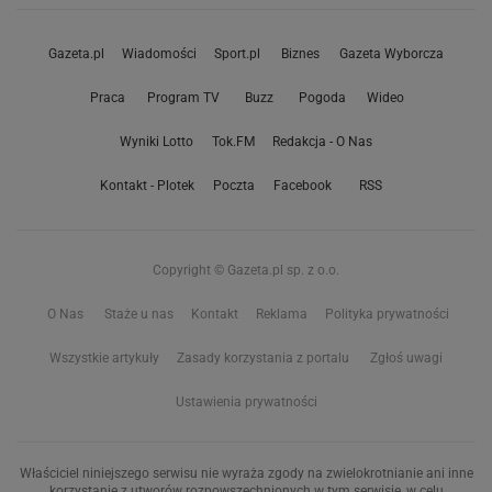
Gazeta.pl
Wiadomości
Sport.pl
Biznes
Gazeta Wyborcza
Praca
Program TV
Buzz
Pogoda
Wideo
Wyniki Lotto
Tok.FM
Redakcja - O Nas
Kontakt - Plotek
Poczta
Facebook
RSS
Copyright © Gazeta.pl sp. z o.o.
O Nas
Staże u nas
Kontakt
Reklama
Polityka prywatności
Wszystkie artykuły
Zasady korzystania z portalu
Zgłoś uwagi
Ustawienia prywatności
Właściciel niniejszego serwisu nie wyraża zgody na zwielokrotnianie ani inne
korzystanie z utworów rozpowszechnionych w tym serwisie, w celu