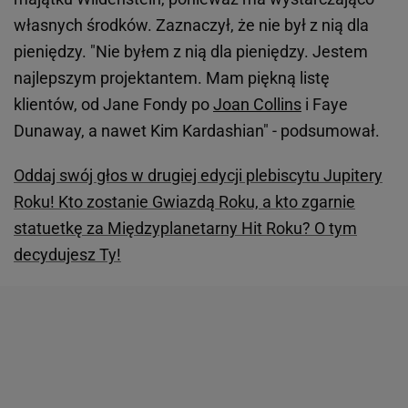
własnych środków. Zaznaczył, że nie był z nią dla
pieniędzy. "Nie byłem z nią dla pieniędzy. Jestem
najlepszym projektantem. Mam piękną listę
klientów, od Jane Fondy po
Joan Collins
i Faye
Dunaway, a nawet Kim Kardashian" - podsumował.
Oddaj swój głos w drugiej edycji plebiscytu Jupitery
Roku! Kto zostanie Gwiazdą Roku, a kto zgarnie
statuetkę za Międzyplanetarny Hit Roku? O tym
decydujesz Ty!