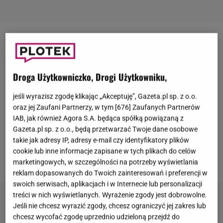
1 stycznia media obiegła informacja o śmierci
Jocelyn Wildenstein
. Celebrytka zmarła w wieku 84
lat w Paryżu, a jako przyczynę zgonu podano zator
Droga Użytkowniczko, Drogi Użytkowniku,
płucny. "Kobieta kot" przed laty zasłynęła z
jeśli wyrazisz zgodę klikając „Akceptuję”, Gazeta.pl sp. z o.o.
zamiłowania do chirurgii plastycznej.
Gwiazda miała
oraz jej Zaufani Partnerzy, w tym [
676
] Zaufanych Partnerów
dać się pochłonąć niecodziennej pasji do tego
IAB, jak również Agora S.A. będąca spółką powiązaną z
Gazeta.pl sp. z o.o., będą przetwarzać Twoje dane osobowe
stopnia, że wkrótce głośno zaczęło się mówić o jej
takie jak adresy IP, adresy e-mail czy identyfikatory plików
bankructwie
. Teraz wspomnianym doniesieniom
cookie lub inne informacje zapisane w tych plikach do celów
zaprzeczył
Lloyd Klein
, narzeczony Wildenstein.
marketingowych, w szczególności na potrzeby wyświetlania
reklam dopasowanych do Twoich zainteresowań i preferencji w
swoich serwisach, aplikacjach i w Internecie lub personalizacji
treści w nich wyświetlanych. Wyrażenie zgody jest dobrowolne.
Jeśli nie chcesz wyrazić zgody, chcesz ograniczyć jej zakres lub
chcesz wycofać zgodę uprzednio udzieloną przejdź do