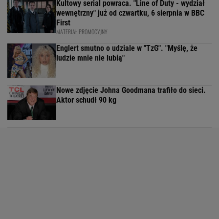
Kultowy serial powraca. "Line of Duty - wydział
wewnętrzny" już od czwartku, 6 sierpnia w BBC
First
MATERIAŁ PROMOCYJNY
Englert smutno o udziale w "TzG". "Myślę, że
ludzie mnie nie lubią"
Nowe zdjęcie Johna Goodmana trafiło do sieci.
Aktor schudł 90 kg