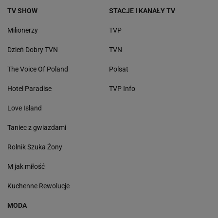
TV SHOW
STACJE I KANAŁY TV
Milionerzy
TVP
Dzień Dobry TVN
TVN
The Voice Of Poland
Polsat
Hotel Paradise
TVP Info
Love Island
Taniec z gwiazdami
Rolnik Szuka Żony
M jak miłość
Kuchenne Rewolucje
MODA