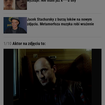
wyznaje: Nie mam już k***a siły
Jacek Stachursky z burzą loków na nowym
zdjęciu. Metamorfoza muzyka robi wrażenie
1/10
Aktor na zdjęciu to: