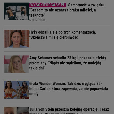
Samotność w związku.
"Czasem to nie oznacza braku miłości, a
tęsknotę"
SUBSKRYPCJA
Hyży odpaliła się po tych komentarzach.
"Skończyła mi się cierpliwość"
Amy Schumer schudła 23 kg i pokazała efekty
przemiany. "Nigdy nie sądziłam, że nadejdą
takie dni"
Grała Wonder Woman. Tak dziś wygląda 75-
letnia Carter, która zapewnia, że nie poprawiała
urody
Julia von Stein przeszła kolejną operację. Teraz