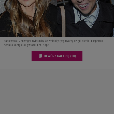
Sablewska i Zellweger twierdziły, że zmieniły rysy twarzy dzięki diecie. Ekspertka
oceniła 'diety cud' gwiazd. Fot. Kapif
OTWÓRZ GALERIĘ
(10)