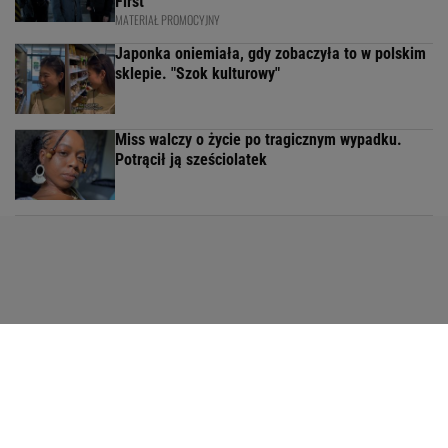
First
MATERIAŁ PROMOCYJNY
Japonka oniemiała, gdy zobaczyła to w polskim
sklepie. "Szok kulturowy"
Miss walczy o życie po tragicznym wypadku.
Potrącił ją sześciolatek