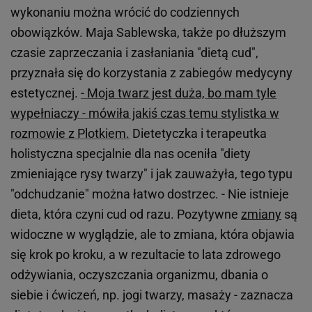
wykonaniu można wrócić do codziennych
obowiązków. Maja Sablewska, także po dłuższym
czasie zaprzeczania i zasłaniania "dietą cud",
przyznała się do korzystania z zabiegów medycyny
estetycznej.
- Moja twarz jest duża, bo mam tyle
wypełniaczy - mówiła jakiś czas temu stylistka w
rozmowie z Plotkiem.
Dietetyczka i terapeutka
holistyczna specjalnie dla nas oceniła "diety
zmieniające rysy twarzy" i jak zauważyła, tego typu
"odchudzanie" można łatwo dostrzec. - Nie istnieje
dieta, która czyni cud od razu. Pozytywne
zmiany
są
widoczne w wyglądzie, ale to zmiana, która objawia
się krok po kroku, a w rezultacie to lata zdrowego
odżywiania, oczyszczania organizmu, dbania o
siebie i ćwiczeń, np. jogi twarzy, masaży - zaznacza