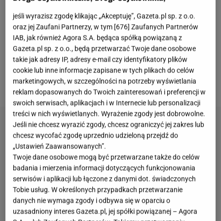
"dietą cud". Znani, chętnie prezentując w mediach
jeśli wyrazisz zgodę klikając „Akceptuję”, Gazeta.pl sp. z o.o.
nienaganną sylwetkę, przekonują równe często o
oraz jej Zaufani Partnerzy, w tym [
676
] Zaufanych Partnerów
IAB, jak również Agora S.A. będąca spółką powiązaną z
niesamowitej
mocy
wyeliminowania "tylko jednego"
Gazeta.pl sp. z o.o., będą przetwarzać Twoje dane osobowe
albo "tylko dwóch składników z diety". Czy jest to
takie jak adresy IP, adresy e-mail czy identyfikatory plików
zdrowie i bezpieczne? O to zapytaliśmy dietetyczkę i
cookie lub inne informacje zapisane w tych plikach do celów
marketingowych, w szczególności na potrzeby wyświetlania
terapeutkę holistyczną Milenę Rogowską.
reklam dopasowanych do Twoich zainteresowań i preferencji w
swoich serwisach, aplikacjach i w Internecie lub personalizacji
treści w nich wyświetlanych. Wyrażenie zgody jest dobrowolne.
Jeśli nie chcesz wyrazić zgody, chcesz ograniczyć jej zakres lub
chcesz wycofać zgodę uprzednio udzieloną przejdź do
„Ustawień Zaawansowanych”.
Twoje dane osobowe mogą być przetwarzane także do celów
badania i mierzenia informacji dotyczących funkcjonowania
serwisów i aplikacji lub łączone z danymi dot. świadczonych
Tobie usług. W określonych przypadkach przetwarzanie
danych nie wymaga zgody i odbywa się w oparciu o
uzasadniony interes Gazeta.pl, jej spółki powiązanej – Agora