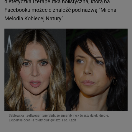
dietetyczka i terapeutka holistyczna, którą na
Facebooku możecie znaleźć pod nazwą "Milena
Melodia Kobiecej Natury".
Sablewska i Zellweger twierdziły, że zmieniły rysy twarzy dzięki diecie.
Ekspertka oceniła 'diety cud' gwiazd. Fot. Kapif