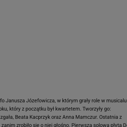
ffo Janusza Józefowicza, w którym grały role w musicalu
oku, który z początku był kwartetem. Tworzyły go:
uzgała, Beata Kacprzyk oraz Anna Mamczur. Ostatnia z
 zanim zrobiło się o niej głośno. Pierwsza solowa płyta 