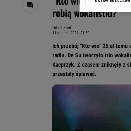
"Kto wie, czy za rogi
USTAWIENIA ZAA
Klikając „Akceptuję” wyra
robią wokalistki?
Zaufanych Partnerów i A
dotyczące plików cookie,
odnośnik „Ustawienia pr
Nikola Siwik
plików cookie możliwa je
11 grudnia 2021, 21:50
My, nasi Zaufani Partne
Ich przebój "Kto wie" 25 at temu
Użycie dokładnych danych
Przechowywanie informacji
radiu. De Su tworzyło trio wokali
badnie odbiorców i uleps
Kacprzyk. Z czasem zniknęły z s
przestały śpiewać.