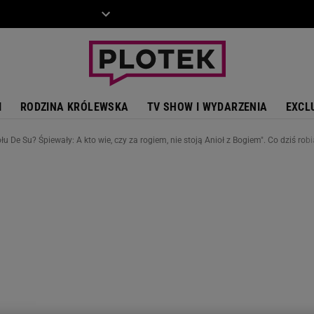
ZIECKO
MOTO
I
RODZINA KRÓLEWSKA
TV SHOW I WYDARZENIA
EXCL
 De Su? Śpiewały: A kto wie, czy za rogiem, nie stoją Anioł z Bogiem". Co dziś rob