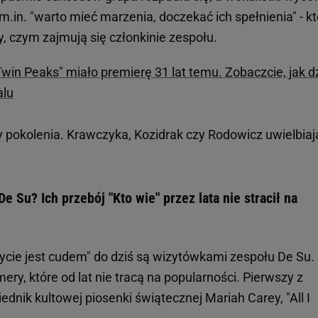
m.in. "warto mieć marzenia, doczekać ich spełnienia" - kt
y, czym zajmują się członkinie zespołu.
win Peaks" miało premierę 31 lat temu. Zobaczcie, jak d
alu
 pokolenia. Krawczyka, Kozidrak czy Rodowicz uwielbiają
e Su? Ich przebój "Kto wie" przez lata nie stracił na
"Życie jest cudem" do dziś są wizytówkami zespołu De Su.
ry, które od lat nie tracą na popularności. Pierwszy z
dnik kultowej piosenki świątecznej Mariah Carey, "All I