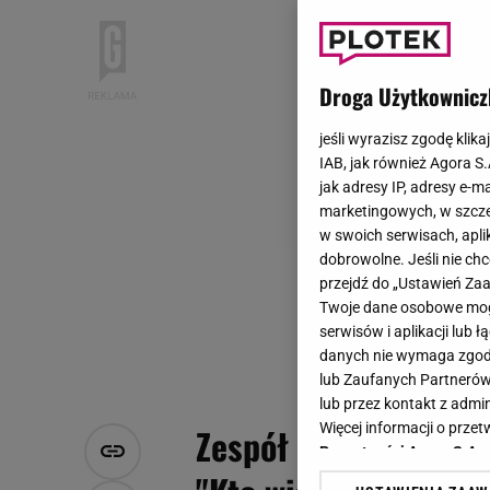
Droga Użytkownicz
jeśli wyrazisz zgodę klika
IAB, jak również Agora S
jak adresy IP, adresy e-m
marketingowych, w szcze
w swoich serwisach, aplik
dobrowolne. Jeśli nie ch
przejdź do „Ustawień Z
Twoje dane osobowe mogą
serwisów i aplikacji lub
danych nie wymaga zgody 
lub Zaufanych Partnerów
lub przez kontakt z admi
Więcej informacji o prz
Zespół De Su stworzy
Prywatności Agora S.A.