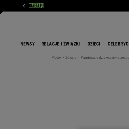
WIADOMOŚCI
NEXT
SPORT
PLOTEK
D
NEWSY
RELACJE I ZWIĄZKI
DZIECI
CELEBRYC
Plotek
Zdjęcia
Pamiętacie dziewczyny z zespołu