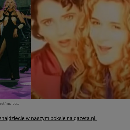
est/ imargosu
najdziecie w naszym boksie na gazeta.pl.