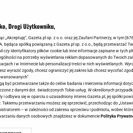
ko, Drogi Użytkowniku,
jąc „Akceptuję”, Gazeta.pl sp. z o.o. oraz jej Zaufani Partnerzy, w tym [
67
.A. będąca spółką powiązaną z Gazeta.pl sp. z o.o., będą przetwarzać T
ail czy identyfikatory plików cookie lub inne informacje zapisane w tych p
gólności na potrzeby wyświetlania reklam dopasowanych do Twoich zain
acjach i w Internecie lub personalizacji treści w nich wyświetlanych. Wyr
cesz wyrazić zgody, chcesz ograniczyć jej zakres lub chcesz wycofać zgo
aawansowanych”.
 być przetwarzane także do celów badania i mierzenia informacji dot
 łączone z danymi dot. świadczonych Tobie usług. W określonych przypad
i odbywa się w oparciu o uzasadniony interes Gazeta.pl, jej spółki powi
. Takiemu przetwarzaniu możesz się sprzeciwić, przechodząc do „Ust
nistratorem – w zależności od zakresu sprzeciwu i podmiotu, wobec które
etwarzaniu danych osobowych znajdziesz w dokumencie
Polityka Prywatn
ł świąteczny hit. Wszyscy śpiewali