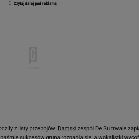
odziły z listy przebojów.
Damski
zespół De Su trwale zapi
o paśmie sukcesów grupa rozpadła się, a wokalistki wycof