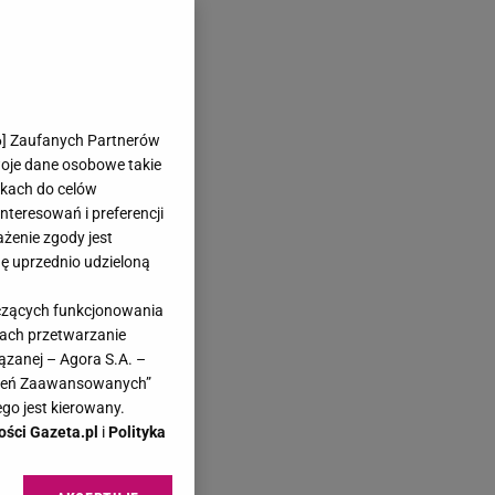
6
] Zaufanych Partnerów
woje dane osobowe takie
likach do celów
teresowań i preferencji
ażenie zgody jest
dę uprzednio udzieloną
yczących funkcjonowania
kach przetwarzanie
ązanej – Agora S.A. –
awień Zaawansowanych”
go jest kierowany.
ości Gazeta.pl
i
Polityka