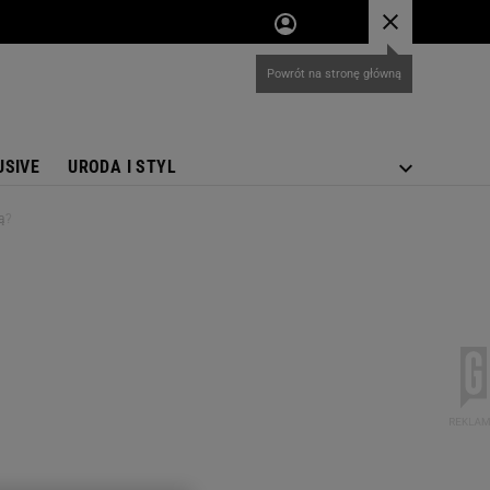
USIVE
URODA I STYL
ią?