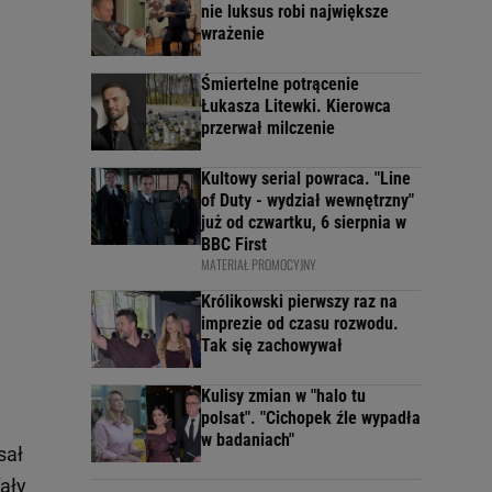
nie luksus robi największe
wrażenie
Śmiertelne potrącenie
Łukasza Litewki. Kierowca
przerwał milczenie
Kultowy serial powraca. "Line
of Duty - wydział wewnętrzny"
już od czwartku, 6 sierpnia w
BBC First
MATERIAŁ PROMOCYJNY
Królikowski pierwszy raz na
imprezie od czasu rozwodu.
Tak się zachowywał
Kulisy zmian w "halo tu
polsat". "Cichopek źle wypadła
w badaniach"
sał
ały