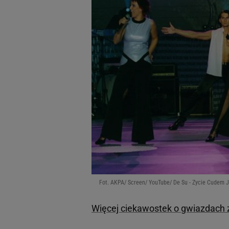
Fot. AKPA/ Screen/ YouTube/ De Su - Zycie Cudem J
Więcej ciekawostek o gwiazdach z