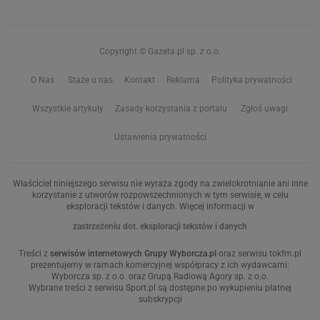
Copyright © Gazeta.pl sp. z o.o.
O Nas
Staże u nas
Kontakt
Reklama
Polityka prywatności
Wszystkie artykuły
Zasady korzystania z portalu
Zgłoś uwagi
Ustawienia prywatności
Właściciel niniejszego serwisu nie wyraża zgody na zwielokrotnianie ani inne
korzystanie z utworów rozpowszechnionych w tym serwisie, w celu
eksploracji tekstów i danych. Więcej informacji w
zastrzeżeniu dot. eksploracji tekstów i danych
Treści z
serwisów internetowych Grupy Wyborcza.pl
oraz serwisu tokfm.pl
prezentujemy w ramach komercyjnej współpracy z ich wydawcami:
Wyborcza sp. z o.o. oraz Grupą Radiową Agory sp. z o.o.
Wybrane treści z serwisu Sport.pl są dostępne po wykupieniu płatnej
subskrypcji