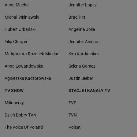
Anna Mucha
Jennifer Lopez
Michał Wiśniewski
Brad Pitt
Hubert Urbański
Angelina Jolie
Filip Chajzer
Jennifer Aniston
Małgorzata Rozenek-Majdan
Kim Kardashian
Anna Lewandowska
Selena Gomez
Agnieszka Kaczorowska
Justin Bieber
TV SHOW
STACJE I KANAŁY TV
Milionerzy
TVP
Dzień Dobry TVN
TVN
The Voice Of Poland
Polsat