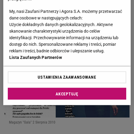
Jeżeli swoim wyglądem mogę zwrócić uwagę
My, nasi Zaufani Partnerzy i Agora S.A. możemy przetwarzać
na to, co robię, to dobrze (...) Uwodzimy i
dane osobowe w następujących celach:
dajemy się uwodzić - stwierdził Olejniczak.
Użycie dokładnych danych geolokalizacyjnych. Aktywne
skanowanie charakterystyki urządzenia do celów
identyfikacji. Przechowywanie informacji na urządzeniu lub
dostęp do nich. Spersonalizowane reklamy i treści, pomiar
reklam i treści, badnie odbiorców i ulepszanie usług.
Lista Zaufanych Partnerów
USTAWIENIA ZAAWANSOWANE
AKCEPTUJĘ
Magazyn "Gala" 2 Sierpnia 2010