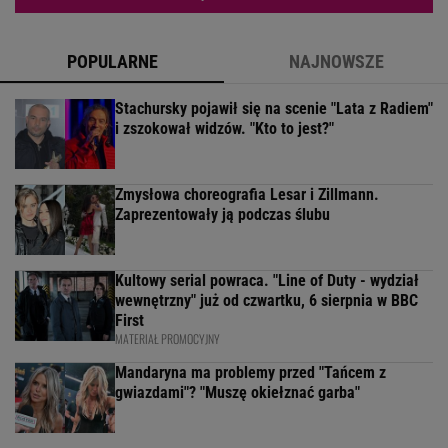
POPULARNE
NAJNOWSZE
Stachursky pojawił się na scenie "Lata z Radiem"
i zszokował widzów. "Kto to jest?"
Zmysłowa choreografia Lesar i Zillmann.
Zaprezentowały ją podczas ślubu
Kultowy serial powraca. "Line of Duty - wydział
wewnętrzny" już od czwartku, 6 sierpnia w BBC
First
MATERIAŁ PROMOCYJNY
Mandaryna ma problemy przed "Tańcem z
gwiazdami"? "Muszę okiełznać garba"