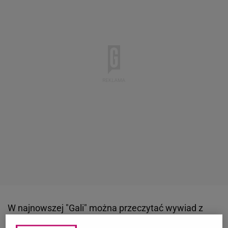
W najnowszej "Gali" można przeczytać wywiad z
Wojciechem Olejniczakiem
. Pewnie byśmy o