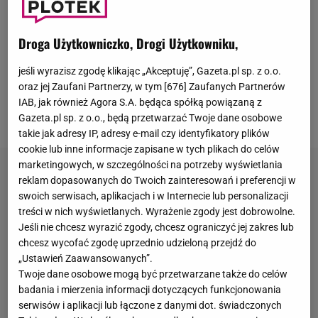
europośle SLD nie pisali, gdyby nie fakt, że jest
największym "ciachem" polskiej polityki. Ostatnio
Droga Użytkowniczko, Drogi Użytkowniku,
depcze mu po piętach Sławomir Nowak z PO.
jeśli wyrazisz zgodę klikając „Akceptuję”, Gazeta.pl sp. z o.o.
Olejniczak
nadal cieszy się powodzeniem u płci
oraz jej Zaufani Partnerzy, w tym [
676
] Zaufanych Partnerów
przeciwnej i nie żałuje sesji dla "Wprost", w której
IAB, jak również Agora S.A. będąca spółką powiązaną z
pokazał klatę.
Gazeta.pl sp. z o.o., będą przetwarzać Twoje dane osobowe
takie jak adresy IP, adresy e-mail czy identyfikatory plików
cookie lub inne informacje zapisane w tych plikach do celów
marketingowych, w szczególności na potrzeby wyświetlania
reklam dopasowanych do Twoich zainteresowań i preferencji w
swoich serwisach, aplikacjach i w Internecie lub personalizacji
treści w nich wyświetlanych. Wyrażenie zgody jest dobrowolne.
Jeśli nie chcesz wyrazić zgody, chcesz ograniczyć jej zakres lub
chcesz wycofać zgodę uprzednio udzieloną przejdź do
„Ustawień Zaawansowanych”.
Twoje dane osobowe mogą być przetwarzane także do celów
badania i mierzenia informacji dotyczących funkcjonowania
serwisów i aplikacji lub łączone z danymi dot. świadczonych