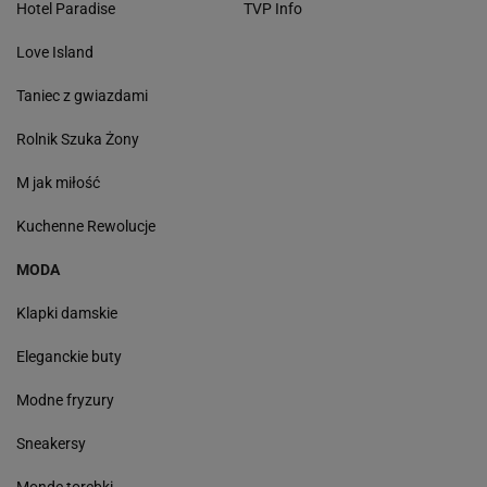
Hotel Paradise
TVP Info
Love Island
Taniec z gwiazdami
Rolnik Szuka Żony
M jak miłość
Kuchenne Rewolucje
MODA
Klapki damskie
Eleganckie buty
Modne fryzury
Sneakersy
Monde torebki